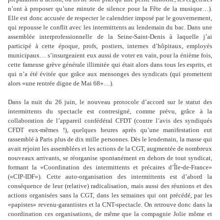
n’ont à proposer qu’une minute de silence pour la Fête de la musique…).
Elle est donc accusée de respecter le calendrier imposé par le gouvernement,
qui repousse le conflit avec les intermittents au lendemain du bac. Dans une
assemblée interprofessionnelle de la Seine-Saint-Denis à laquelle j’ai
participé à cette époque, profs, postiers, internes d’hôpitaux, employés
municipaux… s’insurgeaient eux aussi de voter en vain, pour la énième fois,
cette fameuse grève générale illimitée qui était alors dans tous les esprits, et
qui n’a été évitée que grâce aux mensonges des syndicats (qui promettent
alors «une rentrée digne de Mai 68»…).
Dans la nuit du 26 juin, le nouveau protocole d’accord sur le statut des
intermittents du spectacle est contresigné, comme prévu, grâce à la
collaboration de l’appareil confédéral CFDT (contre l’avis des syndiqués
CFDT eux-mêmes !), quelques heures après qu’une manifestation eut
rassemblé à Paris plus de dix mille personnes. Dès le lendemain, la masse qui
avait rejoint les assemblées et les actions de la CGT, augmentée de nombreux
nouveaux arrivants, se réorganise spontanément en dehors de tout syndicat,
formant la «Coordination des intermittents et précaires d’Île-de-France»
(«CIP-IDF»). Cette auto-organisation des intermittents est d’abord la
conséquence de leur (relative) radicalisation, mais aussi des réunions et des
actions organisées sans la CGT, dans les semaines qui ont précédé, par les
«papistes» revenu-garantistes et la CNT-spectacle. On retrouve donc dans la
coordination ces organisations, de même que la compagnie Jolie môme et