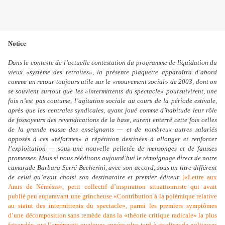
Notice
Dans le contexte de l’actuelle contestation du programme de liquidation du
vieux «système des retraites», la présente plaquette apparaîtra d’abord
comme un retour toujours utile sur le «mouvement social» de 2003, dont on
se souvient surtout que les «intermittents du spectacle» poursuivirent, une
fois n’est pas coutume, l’agitation sociale au cours de la période estivale,
après que les centrales syndicales, ayant joué comme d’habitude leur rôle
de fossoyeurs des revendications de la base, eurent enterré cette fois celles
de la grande masse des enseignants — et de nombreux autres salariés
opposés à ces «réformes» à répétition destinées à allonger et renforcer
l’exploitation — sous une nouvelle pelletée de mensonges et de fausses
promesses. Mais si nous rééditons aujourd’hui le témoignage direct de notre
camarade Barbara Serré-Becherini, avec son accord, sous un titre différent
de celui qu’avait choisi son destinataire et premier éditeur
[
«Lettre aux
Amis de Némésis», petit collectif d’inspiration situationniste qui avait
publié peu auparavant une grincheuse «Contribution à la polémique relative
au statut des intermittents du spectacle», parmi les premiers symptômes
d’une décomposition sans remède dans la «théorie critique radicale» la plus
faisandée, qui l’amènerait quelques années plus tard à rivaliser de politesses