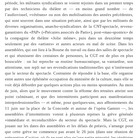
période, les militants syndicalistes se voient rejoints dans un premier temps
par des techniciens du théâtre et — en moins grand nombre — de
l’audiovisuel, «vétérans» ou non des mobilisations des années précédentes,
qui sont souvent dans une situation précaire, ainsi que par les militants de
diverses organisations, anarcho-syndicalistes de la CNT-spectacle, revenu-
garantistes du «PAP» («Précaires associés de Paris»), post-«mao-spontex» de
la compagnie de théâtre «Jolie môme», puis dans un deuxième temps
seulement par des «artistes» et autres acteurs en mal de scène. Dans les
assemblées, qui ont lieu à la Bourse du travail ou dans des salles de spectacle
et qui réunissent des centaines de personnes, la CGT est de plus en plus
bousculée : on lui reproche sa routine bureaucratique, sa vantardise, son
attentisme, son repli sur ses revendications traditionnelles qui n’intéressent
que le secteur du spectacle. Contrainte de répondre à la base, elle organise
entre autres une éphémère occupation du ministère de la culture, mais elle se
voit déjà déborder par quelques actions plus ou moins spontanées. Au mois
de juin, alors que le mouvement contre la réforme des retraites atteint son
point culminant, et que des intermittents participent aux manifestations
interprofessionnelles — et même, pour quelques-uns, aux affrontements du
11 juin sur la place de la Concorde et autour de l’opéra Garnier —, les
assemblées d’intermittents votent à plusieurs reprises la grève générale
«immédiate et reconductible» du secteur du spectacle. Mais la CGT, en
jouant sur les dates des assemblées et les délais de préavis, s’arrange pour
que cette grève ne commence pas avant le 26 juin (dans une réunion de
préparation d’action, où ils ne sont plus qu’une petite minorité, les cégétistes