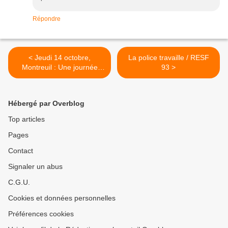
Répondre
< Jeudi 14 octobre,
La police travaille / RESF
Montreuil : Une journée
93 >
particulière d'une violence
ordinaire
Hébergé par Overblog
Top articles
Pages
Contact
Signaler un abus
C.G.U.
Cookies et données personnelles
Préférences cookies