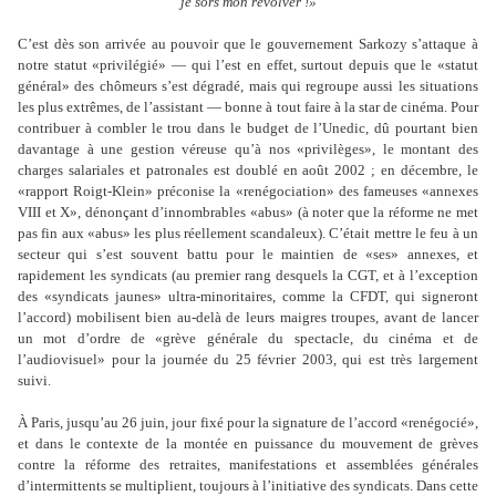
je sors mon revolver !»
C’est dès son arrivée au pouvoir que le gouvernement Sarkozy s’attaque à
notre statut «privilégié» — qui l’est en effet, surtout depuis que le «statut
général» des chômeurs s’est dégradé, mais qui regroupe aussi les situations
les plus extrêmes, de l’assistant — bonne à tout faire à la star de cinéma. Pour
contribuer à combler le trou dans le budget de l’Unedic, dû pourtant bien
davantage à une gestion véreuse qu’à nos «privilèges», le montant des
charges salariales et patronales est doublé en août 2002 ; en décembre, le
«rapport Roigt-Klein» préconise la «renégociation» des fameuses «annexes
VIII et X», dénonçant d’innombrables «abus» (à noter que la réforme ne met
pas fin aux «abus» les plus réellement scandaleux). C’était mettre le feu à un
secteur qui s’est souvent battu pour le maintien de «ses» annexes, et
rapidement les syndicats (au premier rang desquels la CGT, et à l’exception
des «syndicats jaunes» ultra-minoritaires, comme la CFDT, qui signeront
l’accord) mobilisent bien au-delà de leurs maigres troupes, avant de lancer
un mot d’ordre de «grève générale du spectacle, du cinéma et de
l’audiovisuel» pour la journée du 25 février 2003, qui est très largement
suivi.
À Paris, jusqu’au 26 juin, jour fixé pour la signature de l’accord «renégocié»,
et dans le contexte de la montée en puissance du mouvement de grèves
contre la réforme des retraites, manifestations et assemblées générales
d’intermittents se multiplient, toujours à l’initiative des syndicats. Dans cette