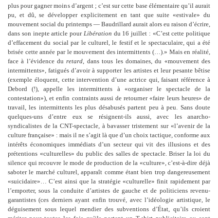
plus pour gagner moins d’argent ; c’est sur cette base élémentaire qu’il aurait
pu, et dû, se développer explicitement en tant que suite «estivale» du
mouvement social du printemps — Baudrillard aurait alors eu raison d’écrire,
dans son inepte article pour
Libération
du 16 juillet : «C’est cette politique
d’effacement du social par le culturel, le festif et le spectaculaire, qui a été
brisée cette année par le mouvement des intermittents (…).» Mais en réalité,
face à l’évidence du
retard
, dans tous les domaines, du «mouvement des
intermittents», fatigués d’avoir à supporter les artistes et leur pesante bêtise
(exemple éloquent, cette intervention d’une actrice qui, faisant référence à
Debord (!), appelle les intermittents à «organiser le spectacle de la
contestation»), et enfin contraints aussi de retourner «faire leurs heures» de
travail, les intermittents les plus désabusés partent peu à peu. Sans doute
quelques-uns d’entre eux se résignent-ils aussi, avec les anarcho-
syndicalistes de la CNT-spectacle, à bavasser tristement sur «l’avenir de la
culture française» : mais il ne s’agit là que d’un choix tactique, conforme aux
intérêts économiques immédiats d’un secteur qui vit des illusions et des
prétentions «culturelles» du public des salles de spectacle. Briser la loi du
silence qui recouvre le mode de production de la «culture», c’est-à-dire déjà
saboter le marché culturel, apparaît comme étant bien trop dangereusement
«suicidaire»… C’est ainsi que la stratégie «culturelle» finit rapidement par
l’emporter, sous la conduite d’artistes de gauche et de politiciens revenu-
garantistes (ces derniers ayant enfin trouvé, avec l’idéologie artistique, le
déguisement sous lequel mendier des subventions d’État, qu’ils croient