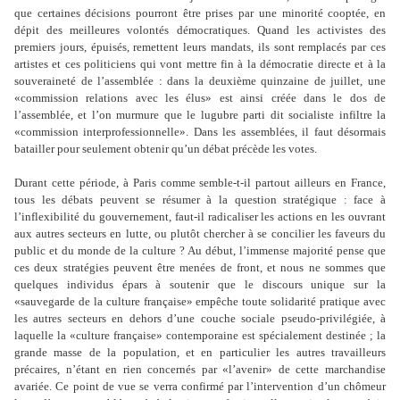
que certaines décisions pourront être prises par une minorité cooptée, en
dépit des meilleures volontés démocratiques. Quand les activistes des
premiers jours, épuisés, remettent leurs mandats, ils sont remplacés par ces
artistes et ces politiciens qui vont mettre fin à la démocratie directe et à la
souveraineté de l’assemblée : dans la deuxième quinzaine de juillet, une
«commission relations avec les élus» est ainsi créée dans le dos de
l’assemblée, et l’on murmure que le lugubre parti dit socialiste infiltre la
«commission interprofessionnelle». Dans les assemblées, il faut désormais
batailler pour seulement obtenir qu’un débat précède les votes.
Durant cette période, à Paris comme semble-t-il partout ailleurs en France,
tous les débats peuvent se résumer à la question stratégique : face à
l’inflexibilité du gouvernement, faut-il radicaliser les actions en les ouvrant
aux autres secteurs en lutte, ou plutôt chercher à se concilier les faveurs du
public et du monde de la culture ? Au début, l’immense majorité pense que
ces deux stratégies peuvent être menées de front, et nous ne sommes que
quelques individus épars à soutenir que le discours unique sur la
«sauvegarde de la culture française» empêche toute solidarité pratique avec
les autres secteurs en dehors d’une couche sociale pseudo-privilégiée, à
laquelle la «culture française» contemporaine est spécialement destinée ; la
grande masse de la population, et en particulier les autres travailleurs
précaires, n’étant en rien concernés par «l’avenir» de cette marchandise
avariée. Ce point de vue se verra confirmé par l’intervention d’un chômeur