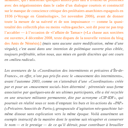
avec des négationnistes dans le cadre d’un dialogue courtois et constructif
sur le manque de conscience critique des prolétaires anarchistes espagnols en
1936 («Voyage en Giménologie», 1er novembre 2006), avant de donner
toute la mesure de sa naïveté et de son impuissance — comme la quasi-
totalité des collectifs plus ou moins «ultra-gauche», soit dit pour ne pas trop
l’accabler — à l’occasion de «l’affaire de Tarnac» («La chasse aux sorcières
est ouverte», 4 décembre 2008, texte disparu de la nouvelle version du blog
des Amis de Némésis).
]
(mais sans aucune autre modification, même d’une
virgule), c’est aussi dans une intention de polémique ouverte plus ciblée,
toujours préférable, selon nous, aux mises en garde discrètes qui ont cours
en «milieu radical».
Les aventures de la «Coordination des intermittents et précaires d’Île-de-
France», en effet, n’ont pas pris fin avec le «mouvement des intermittents»,
avant l’automne 2003, comme on s’attendrait d’une «Coordination» créée
par et pour un «mouvement social» bien déterminé : pérennisée sous forme
associative par quelques-uns de ses ultimes participants, elle a été recyclée
en une structure militante permanente, dite par acronyme «CIP-IDF», qui
poursuit en réalité sous ce
nom d’emprunt
les buts et les actions du «PAP»
(«Précaires Associés de Paris»), groupuscule d’agitation néo-gauchiste lui-
même dissout sans explication vers la même époque. Voilà assurément un
exemple instructif de la manière dont le système sait récupérer et conserver
le nom — et le prestige — de ce qu’il détruit, pour contribuer à brouiller