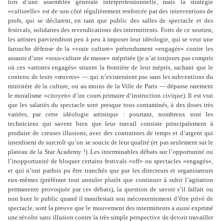
lors d’une assemblée générale interprofessionnelle, mais la stratégie
«culturelle» est de son côté régulièrement renforcée par des interventions de
profs, qui se déclarent, en tant que public des salles de spectacle et des
festivals, solidaires des revendications des intermittents. Forts de ce soutien,
les artistes parviendront peu à peu à imposer leur idéologie, qui se veut une
farouche défense de la «vraie culture» prétendument «engagée» contre les
assauts d’une «sous-culture de masse» méprisée (je n’ai toujours pas compris
où ces «artistes engagés» situent la frontière de leur mépris, sachant que le
contenu de leurs «œuvres» — qui n’existeraient pas sans les subventions du
ministère de la culture, ou au moins de la Ville de Paris — dépasse rarement
le moralisme «citoyen» d’un cours primaire d’instruction civique). Il est vrai
que les salariés du spectacle sont presque tous contaminés, à des doses très
variées, par cette idéologie artistique : pourtant, nombreux sont les
techniciens qui savent bien que leur travail consiste principalement à
produire de creuses illusions, avec des contraintes de temps et d’argent qui
interdisent de surcroît qu’on se soucie de leur qualité (et pas seulement sur le
plateau de la Star Academy !). Les interminables débats sur l’opportunité ou
l’inopportunité de bloquer certains festivals «off» ou spectacles «engagés»,
et qui n’ont parfois pu être tranchés que par les directeurs et organisateurs
eux-mêmes (préférant tout annuler plutôt que continuer à subir l’agitation
permanente provoquée par ces débats), la question de savoir s’il fallait ou
non huer le public quand il manifestait son mécontentement d’être privé de
spectacle, sont la preuve que le mouvement des intermittents a
aussi
exprimé
une révolte sans illusion contre la très simple perspective de devoir travailler