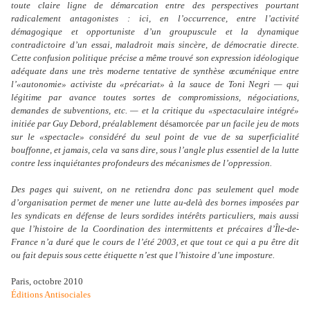
toute claire ligne de démarcation entre des perspectives pourtant
radicalement antagonistes : ici, en l’occurrence, entre l’activité
démagogique et opportuniste d’un groupuscule et la dynamique
contradictoire d’un essai, maladroit mais sincère, de démocratie directe.
Cette confusion politique précise a même trouvé son expression idéologique
adéquate dans une très moderne tentative de synthèse œcuménique entre
l’«autonomie» activiste du «précariat» à la sauce de Toni Negri — qui
légitime par avance toutes sortes de compromissions, négociations,
demandes de subventions, etc. — et la critique du «spectaculaire intégré»
initiée par Guy Debord, préalablement
désamorcée
par un facile jeu de mots
sur le «spectacle» considéré du seul point de vue de sa superficialité
bouffonne, et jamais, cela va sans dire, sous l’angle plus essentiel de la lutte
contre less inquiétantes profondeurs des mécanismes de l’oppression.
Des pages qui suivent, on ne retiendra donc pas seulement quel mode
d’organisation permet de mener une lutte au-delà des bornes imposées par
les syndicats en défense de leurs sordides intérêts particuliers, mais aussi
que l’histoire de la Coordination des intermittents et précaires d’Île-de-
France n’a duré que le cours de l’été 2003, et que tout ce qui a pu être dit
ou fait depuis sous cette étiquette n’est que l’histoire d’une imposture.
Paris, octobre 2010
Éditions Antisociales