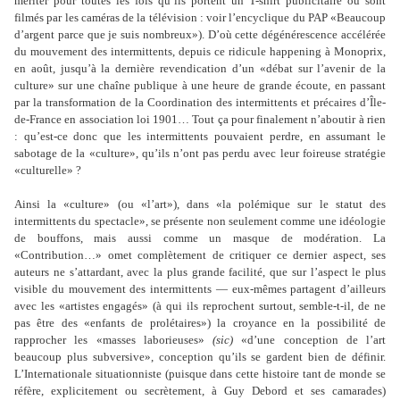
mériter pour toutes les fois qu’ils portent un T-shirt publicitaire ou sont
filmés par les caméras de la télévision : voir l’encyclique du PAP «Beaucoup
d’argent parce que je suis nombreux»). D’où cette dégénérescence accélérée
du mouvement des intermittents, depuis ce ridicule happening à Monoprix,
en août, jusqu’à la dernière revendication d’un «débat sur l’avenir de la
culture» sur une chaîne publique à une heure de grande écoute, en passant
par la transformation de la Coordination des intermittents et précaires d’Île-
de-France en association loi 1901… Tout ça pour finalement n’aboutir à rien
: qu’est-ce donc que les intermittents pouvaient perdre, en assumant le
sabotage de la «culture», qu’ils n’ont pas perdu avec leur foireuse stratégie
«culturelle» ?
Ainsi la «culture» (ou «l’art»), dans «la polémique sur le statut des
intermittents du spectacle», se présente non seulement comme une idéologie
de bouffons, mais aussi comme un masque de modération. La
«Contribution…» omet complètement de critiquer ce dernier aspect, ses
auteurs ne s’attardant, avec la plus grande facilité, que sur l’aspect le plus
visible du mouvement des intermittents — eux-mêmes partagent d’ailleurs
avec les «artistes engagés» (à qui ils reprochent surtout, semble-t-il, de ne
pas être des «enfants de prolétaires») la croyance en la possibilité de
rapprocher les «masses laborieuses»
(sic)
«d’une conception de l’art
beaucoup plus subversive», conception qu’ils se gardent bien de définir.
L’Internationale situationniste (puisque dans cette histoire tant de monde se
réfère, explicitement ou secrètement, à Guy Debord et ses camarades)