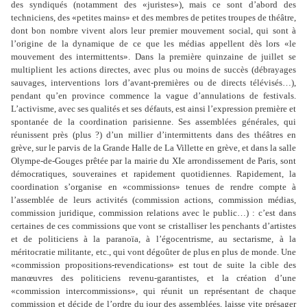
des syndiqués (notamment des «juristes»), mais ce sont d’abord des
techniciens, des «petites mains» et des membres de petites troupes de théâtre,
dont bon nombre vivent alors leur premier mouvement social, qui sont à
l’origine de la dynamique de ce que les médias appellent dès lors «le
mouvement des intermittents». Dans la première quinzaine de juillet se
multiplient les actions directes, avec plus ou moins de succès (débrayages
sauvages, interventions lors d’avant-premières ou de directs télévisés…),
pendant qu’en province commence la vague d’annulations de festivals.
L’activisme, avec ses qualités et ses défauts, est ainsi l’expression première et
spontanée de la coordination parisienne. Ses assemblées générales, qui
réunissent près (plus ?) d’un millier d’intermittents dans des théâtres en
grève, sur le parvis de la Grande Halle de La Villette en grève, et dans la salle
Olympe-de-Gouges prêtée par la mairie du XIe arrondissement de Paris, sont
démocratiques, souveraines et rapidement quotidiennes. Rapidement, la
coordination s’organise en «commissions» tenues de rendre compte à
l’assemblée de leurs activités (commission actions, commission médias,
commission juridique, commission relations avec le public…) : c’est dans
certaines de ces commissions que vont se cristalliser les penchants d’artistes
et de politiciens à la paranoïa, à l’égocentrisme, au sectarisme, à la
méritocratie militante, etc., qui vont dégoûter de plus en plus de monde. Une
«commission propositions-revendications» est tout de suite la cible des
manœuvres des politiciens revenu-garantistes, et la création d’une
«commission intercommissions», qui réunit un représentant de chaque
commission et décide de l’ordre du jour des assemblées, laisse vite présager