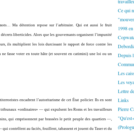
travaille
Ce qui n
"mouvem
s… Ma détention repose sur l’arbitraire. Qui est aussi le fruit
1998 en
s décrets liberticides. Alors que les gouvernants organisent l’impunité
Copwat
rs, ils multiplient les lois durcissant le rapport de force contre les
Debordi
 ne fasse voter en toute hâte (et souvent en catimini) une loi ou un
Depuis l
Commun
Les caiss
Les voy
Lettre d
Links
terroristes encadrent l’autoritarisme de cet État policier. Ils en sont
Pierre C
 tribunaux «ordinaires» — qui expulsent les Roms et les travailleurs
"Qu'est-
ssins, qui emprisonnent par brassées le petit peuple des quartiers —,
(Prologu
 qui contrôlent au faciès, fouillent, tabassent et jouent du Taser et du