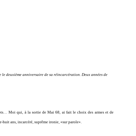
e le deuxième anniversaire de sa réincarcération. Deux années de
… Moi qui, à la sortie de Mai 68, ai fait le choix des armes et de
e-huit ans, incarcéré, suprême ironie, «sur parole».