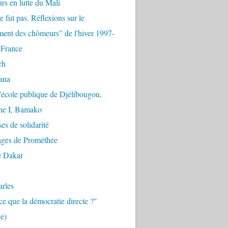
urs en lutte du Mali
e fut pas. Réflexions sur le
ent des chômeurs" de l'hiver 1997-
 France
ch
ana
'école publique de Djélibougou,
e I, Bamako
es de solidarité
ages de Prométhée
e Dakar
arles
ce que la démocratie directe ?"
e)