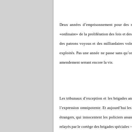
Deux années d’emprisonnement pour des mot
«ordinaire» de la prolifération des lois et de
des patrons voyous et des milliardaires voleu
exploités. Pas une année ne passe sans qu’on
amendement serrant encore la vis.
Les tribunaux d’exception et les brigades anti
l’expression omnipotente. Et aujourd’hui les
étrangers, qui innocentent les policiers assa
relayés par le cortège des brigades spéciales —