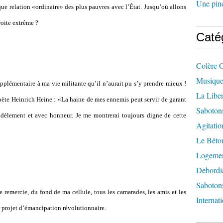
Une pincé
aque relation «ordinaire» des plus pauvres avec l’État. Jusqu’où allons
roite extrême ?
Caté
Colère 
Musique
upplémentaire à ma vie militante qu’il n’aurait pu s’y prendre mieux !
La Liber
ète Heinrich Heine : «La haine de mes ennemis peut servir de garant
Saboton
fidèlement et avec honneur. Je me montrerai toujours digne de cette
Agitatio
Le Béton
Logement
Debordi
Sabotons
 remercie, du fond de ma cellule, tous les camarades, les amis et les
Internat
 projet d’émancipation révolutionnaire.