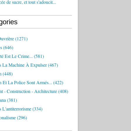
e de sucre, et tout s'adoucit...
gories
Ouvrière
(1271)
s
(646)
té Est Le Crime...
(581)
s La Machine À Expulser
(467)
n
(448)
 Et La Police Sont Armés...
(422)
 - Construction - Architecture
(408)
ana
(381)
 L'antiterrorisme
(334)
ionalisme
(296)