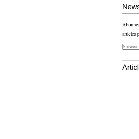
News
Abonnez-
articles 
Artic