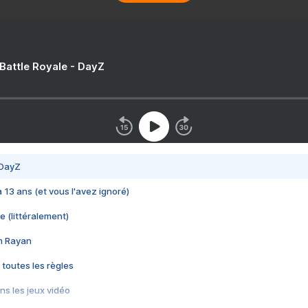
 Battle Royale - DayZ
 DayZ
 a 13 ans (et vous l'avez ignoré)
e (littéralement)
im Rayan
 toutes les règles
s les jeux vidéo