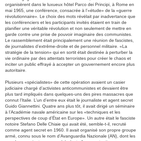
organisèrent dans le luxueux hôtel Parco dei Principi, à Rome en
mai 1965, une conférence, consacrée à l’«étude» de la «guerre
révolutionnaire». Le choix des mots révélait par inadvertance que
les conférenciers et les participants invités étaient en train de
planifier une véritable révolution et non seulement de mettre en
garde contre une prise de pouvoir imaginaire des communistes.
Le rassemblement était principalement une réunion de fascistes,
de journalistes d’extrême-droite et de personnel militaire. «La
stratégie de la tension» qui en sortit était destinée à perturber la
vie ordinaire par des attentats terroristes pour créer le chaos et
inciter un public effrayé à accepter un gouvernement encore plus
autoritaire.
Plusieurs «spécialistes» de cette opération avaient un casier
judiciaire chargé d’activistes anticommunistes et devaient être
plus tard impliqués dans quelques-uns des pires massacres que
connut l’Italie. L’un d’entre eux était le journaliste et agent secret
Guido Giannettini. Quatre ans plus tôt, il avait dirigé un séminaire
à l’Académie navale américaine sur les «techniques et les
perspectives de coup d’État en Europe». Un autre était le fasciste
notoire Stefano Delle Chiaie qui avait été, semble-t-il, recruté
comme agent secret en 1960. Il avait organisé son propre groupe
armé, connu sous le nom d’Avanguardia Nazionale (AN), dont les