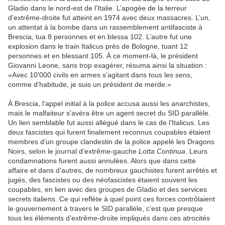
Gladio dans le nord-est de l’Italie. L’apogée de la terreur
d’extrême-droite fut atteint en 1974 avec deux massacres. L’un,
un attentat à la bombe dans un rassemblement antifasciste à
Brescia, tua 8 personnes et en blessa 102. L’autre fut une
explosion dans le train Italicus près de Bologne, tuant 12
personnes et en blessant 105. À ce moment-là, le président
Giovanni Leone, sans trop exagérer, résuma ainsi la situation :
«Avec 10'000 civils en armes s’agitant dans tous les sens,
comme d’habitude, je suis un président de merde.»
À Brescia, l’appel initial à la police accusa aussi les anarchistes,
mais le malfaiteur s’avéra être un agent secret du SID parallèle.
Un lien semblable fut aussi allégué dans le cas de l’Italicus. Les
deux fascistes qui furent finalement reconnus coupables étaient
membres d’un groupe clandestin de la police appelé les Dragons
Noirs, selon le journal d’extrême-gauche
Lotta Continua
. Leurs
condamnations furent aussi annulées. Alors que dans cette
affaire et dans d’autres, de nombreux gauchistes furent arrêtés et
jugés, des fascistes ou des néofascistes étaient souvent les
coupables, en lien avec des groupes de Gladio et des services
secrets italiens. Ce qui reflète à quel point ces forces contrôlaient
le gouvernement à travers le SID parallèle, c’est que presque
tous les éléments d’extrême-droite impliqués dans ces atrocités