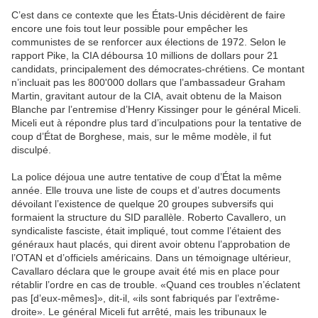
C’est dans ce contexte que les États-Unis décidèrent de faire
encore une fois tout leur possible pour empêcher les
communistes de se renforcer aux élections de 1972. Selon le
rapport Pike, la CIA déboursa 10 millions de dollars pour 21
candidats, principalement des démocrates-chrétiens. Ce montant
n’incluait pas les 800'000 dollars que l’ambassadeur Graham
Martin, gravitant autour de la CIA, avait obtenu de la Maison
Blanche par l’entremise d’Henry Kissinger pour le général Miceli.
Miceli eut à répondre plus tard d’inculpations pour la tentative de
coup d’État de Borghese, mais, sur le même modèle, il fut
disculpé.
La police déjoua une autre tentative de coup d’État la même
année. Elle trouva une liste de coups et d’autres documents
dévoilant l’existence de quelque 20 groupes subversifs qui
formaient la structure du SID parallèle. Roberto Cavallero, un
syndicaliste fasciste, était impliqué, tout comme l’étaient des
généraux haut placés, qui dirent avoir obtenu l’approbation de
l’OTAN et d’officiels américains. Dans un témoignage ultérieur,
Cavallaro déclara que le groupe avait été mis en place pour
rétablir l’ordre en cas de trouble. «Quand ces troubles n’éclatent
pas [d’eux-mêmes]», dit-il, «ils sont fabriqués par l’extrême-
droite». Le général Miceli fut arrêté, mais les tribunaux le