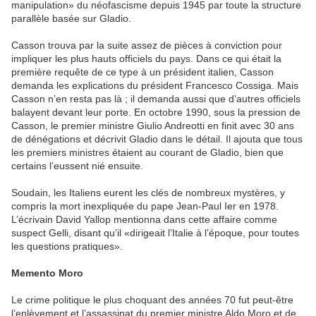
manipulation» du
néofascisme
depuis 1945 par toute la structure
parallèle basée sur
Gladio
.
Casson trouva par la suite assez de pièces à conviction pour
impliquer les plus hauts officiels du pays. Dans ce qui était la
première requête de ce type à un président italien, Casson
demanda les explications du président
Francesco
Cossiga
. Mais
Casson n’en resta pas là ; il demanda aussi que d’autres officiels
balayent devant leur porte. En octobre 1990, sous la pression de
Casson, le premier ministre
Giulio
Andreotti
en finit avec 30 ans
de dénégations et décrivit
Gladio
dans le détail. Il ajouta que tous
les premiers ministres étaient au courant de
Gladio
, bien que
certains l’eussent nié ensuite.
Soudain, les Italiens eurent les clés de nombreux mystères, y
compris la mort inexpliquée du pape Jean-Paul
Ier
en 1978.
L’écrivain
David
Yallop
mentionna dans cette affaire comme
suspect
Gelli
, disant qu’il «dirigeait
l
’
Italie
à l’époque, pour toutes
les questions pratiques».
M
emento Moro
Le crime politique le plus choquant des années 70 fut peut-être
l’enlèvement et l’assassinat du premier ministre Aldo Moro et de