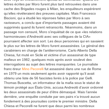
lettres écrites par Moro furent plus tard retrouvées dans une
cache des Brigades rouges à Milan, les enquêteurs espérèrent
qu’elles révèleraient des preuves capitales. Mais Francesco
Biscioni, qui a étudié les réponses faites par Moro à ses
ravisseurs, a conclu que d’importants passages avaient été
supprimés quand ils furent retranscrits. Néanmoins, dans un
passage non censuré, Moro s’inquiétait de ce que «les relations
harmonieuses d’Andreotti avec ses collègues de la CIA»
pourraient affecter son sort. Les deux personnes qui en savaient
le plus sur les lettres de Moro furent assassinées. Le général des
carabiniers en charge de l’antiterrorisme, Carlo Alberto Della
Chiesa, fut muté en Sicile et victime d’un assassinat de type
mafieux en 1982, quelques mois après avoir soulevé des
interrogations au sujet des lettres manquantes. Le journaliste
franc-tireur
Mino Pecorelli
fut assassiné dans une rue de Rome
en 1979 un mois seulement après avoir rapporté qu’il avait
obtenu une liste de 56 fascistes livrés à la police par Gelli.
Thomas Buscetta, un informateur de la mafia sous le statut de
témoin protégé aux États-Unis, accusa Andreotti d’avoir ordonné
les deux assassinats de peur d’être démasqué. Mais l’année
dernière, une enquête conduite par ses pairs n’a trouvé aucun
fondement à des poursuites contre le premier ministre. Della
Chiesa et Pecorelli ne furent que deux parmi les nombreux