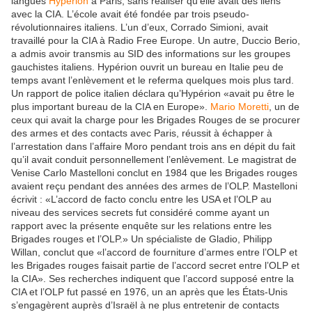
langues
Hypérion
à Paris, sans réaliser qu’elle avait des liens
avec la CIA. L’école avait été fondée par trois pseudo-
révolutionnaires italiens. L’un d’eux, Corrado Simioni, avait
travaillé pour la CIA à Radio Free Europe. Un autre, Duccio Berio,
a admis avoir transmis au SID des informations sur les groupes
gauchistes italiens. Hypérion ouvrit un bureau en Italie peu de
temps avant l’enlèvement et le referma quelques mois plus tard.
Un rapport de police italien déclara qu’Hypérion «avait pu être le
plus important bureau de la CIA en Europe».
Mario Moretti
, un de
ceux qui avait la charge pour les Brigades Rouges de se procurer
des armes et des contacts avec Paris, réussit à échapper à
l’arrestation dans l’affaire Moro pendant trois ans en dépit du fait
qu’il avait conduit personnellement l’enlèvement. Le magistrat de
Venise Carlo Mastelloni conclut en 1984 que les Brigades rouges
avaient reçu pendant des années des armes de l’OLP. Mastelloni
écrivit : «L’accord de facto conclu entre les USA et l’OLP au
niveau des services secrets fut considéré comme ayant un
rapport avec la présente enquête sur les relations entre les
Brigades rouges et l’OLP.» Un spécialiste de Gladio, Philipp
Willan, conclut que «l’accord de fourniture d’armes entre l’OLP et
les Brigades rouges faisait partie de l’accord secret entre l’OLP et
la CIA». Ses recherches indiquent que l’accord supposé entre la
CIA et l’OLP fut passé en 1976, un an après que les États-Unis
s’engagèrent auprès d’Israël à ne plus entretenir de contacts