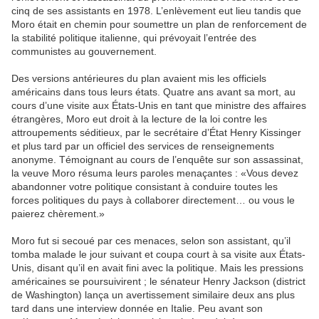
cinq de ses assistants en 1978. L’enlèvement eut lieu tandis que
Moro était en chemin pour soumettre un plan de renforcement de
la stabilité politique italienne, qui prévoyait l’entrée des
communistes au gouvernement.
Des versions antérieures du plan avaient mis les officiels
américains dans tous leurs états. Quatre ans avant sa mort, au
cours d’une visite aux États-Unis en tant que ministre des affaires
étrangères, Moro eut droit à la lecture de la loi contre les
attroupements séditieux, par le secrétaire d’
É
tat Henry Kissinger
et plus tard par un officiel des services de renseignements
anonyme. Témoignant au cours de l’enquête sur son assassinat,
la veuve Moro résuma leurs paroles menaçantes : «Vous devez
abandonner votre politique consistant à conduire toutes les
forces politiques du pays à collaborer directement… ou vous le
paierez chèrement.»
Moro fut si secoué par ces menaces, selon son assistant, qu’il
tomba malade le jour suivant et coupa court à sa visite aux États-
Unis, disant qu’il en avait fini avec la politique. Mais les pressions
américaines se poursuivirent ; le sénateur Henry Jackson (district
de Washington) lança un avertissement similaire deux ans plus
tard dans une interview donnée en Italie. Peu avant son