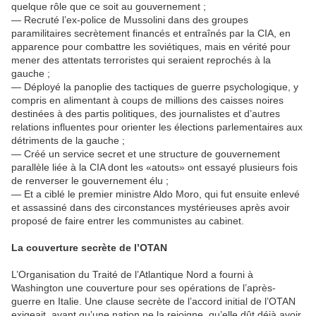
quelque rôle que ce soit au gouvernement ;
— Recruté l’ex-police de Mussolini dans des groupes
paramilitaires secrètement financés et entraînés par la CIA, en
apparence pour combattre les soviétiques, mais en vérité pour
mener des attentats terroristes qui seraient reprochés à la
gauche ;
— Déployé la panoplie des tactiques de guerre psychologique, y
compris en alimentant à coups de millions des caisses noires
destinées à des partis politiques, des journalistes et d’autres
relations influentes pour orienter les élections parlementaires aux
détriments de la gauche ;
— Créé un service secret et une structure de gouvernement
parallèle liée à la CIA dont les «atouts» ont essayé plusieurs fois
de renverser le gouvernement élu ;
— Et a ciblé le premier ministre Aldo Moro, qui fut ensuite enlevé
et assassiné dans des circonstances mystérieuses après avoir
proposé de faire entrer les communistes au cabinet.
La couverture secrète de l’
OTAN
L’Organisation du Traité de l’Atlantique Nord a fourni à
Washington une couverture pour ses opérations de l’après-
guerre en Italie. Une clause secrète de l’accord initial de l’OTAN
exigeait, avant qu’une nation ne la rejoigne, qu’elle dût déjà avoir