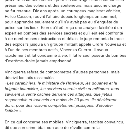
présumés, des voleurs et des souteneurs, mais aucune charge
ne fut retenue. Dix ans après, un courageux magistrat vénitien,
Felice
Casson, rouvrit l’affaire depuis longtemps en sommeil,
pour apprendre seulement qu’il n’y avait pas eu d’enquête de
police sur les lieux. Bien qu’il eût reçu une analyse falsifiée d’un
expert en bombes des services secrets et qu’il eût été confronté
à de nombreuses obstructions et délais, le juge remonta la trace
des explosifs jusqu’à un groupe militant appelé Ordre Nouveau et
à l’un de ses membres actifs,
Vincenzo
Guerra
. Il avoua
rapidement et fut condamné à vie. Il fut le seul poseur de bombes
d
’
extrême-droite
jamais emprisonné.
Vinciguerra
refusa de compromettre d’autres personnes, mais
décrivit les faits dissimulés :
«Les carabiniers, le ministère de l’Intérieur, les douanes et la
brigade financière, les services secrets civils et militaires, tous
savaient la vérité cachée derrière ces attaques, que j’étais
responsable et tout cela en moins de 20 jours. Ils décidèrent
donc, pour des raisons complètement politiques, d’étouffer
l’affaire.»
En ce qui concerne ses mobiles,
Vinciguerra
, fasciste convaincu,
dit que son crime était «un acte de révolte contre la