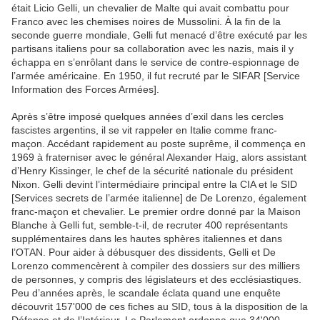
était Licio Gelli, un chevalier de Malte qui avait combattu pour
Franco avec les chemises noires de Mussolini. À la fin de la
seconde guerre mondiale, Gelli fut menacé d’être exécuté par les
partisans italiens pour sa collaboration avec les nazis, mais il y
échappa en s’enrôlant dans le service de contre-espionnage de
l’armée américaine. En 1950, il fut recruté par le SIFAR [Service
Information des Forces Armées].
Après s’être imposé quelques années d’exil dans les cercles
fascistes argentins, il se vit rappeler en Italie comme franc-
maçon. Accédant rapidement au poste suprême, il commença en
1969 à fraterniser avec le général Alexander Haig, alors assistant
d’Henry Kissinger, le chef de la sécurité nationale du président
Nixon. Gelli devint l’intermédiaire principal entre la CIA et le SID
[Services secrets de l’armée italienne] de De Lorenzo, également
franc-maçon et chevalier. Le premier ordre donné par la Maison
Blanche à Gelli fut, semble-t-il, de recruter 400 représentants
supplémentaires dans les hautes sphères italiennes et dans
l’OTAN. Pour aider à débusquer des dissidents, Gelli et De
Lorenzo commencèrent à compiler des dossiers sur des milliers
de personnes, y compris des législateurs et des ecclésiastiques.
Peu d’années après, le scandale éclata quand une enquête
découvrit 157'000 de ces fiches au SID, tous à la disposition de la