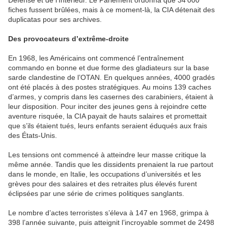
Défense et de l’Intérieur. Le Parlement ordonna que 34'000
fiches fussent brûlées, mais à ce moment-là, la CIA détenait des
duplicatas pour ses archives.
D
es provocateurs d’
extrême-droite
En 1968, les Américains ont commencé l’entraînement
commando en bonne et due forme des gladiateurs sur la base
sarde clandestine de l’OTAN. En quelques années, 4000 gradés
ont été placés à des postes stratégiques. Au moins 139 caches
d’armes, y compris dans les casernes des carabiniers, étaient à
leur disposition. Pour inciter des jeunes gens à rejoindre cette
aventure risquée, la CIA payait de hauts salaires et promettait
que s’ils étaient tués, leurs enfants seraient éduqués aux frais
des États-Unis.
Les tensions ont commencé à atteindre leur masse critique la
même année. Tandis que les dissidents prenaient la rue partout
dans le monde, en Italie, les occupations d’universités et les
grèves pour des salaires et des retraites plus élevés furent
éclipsées par une série de crimes politiques sanglants.
Le nombre d’actes terroristes s’éleva à 147 en 1968, grimpa à
398 l’année suivante, puis atteignit l’incroyable sommet de 2498