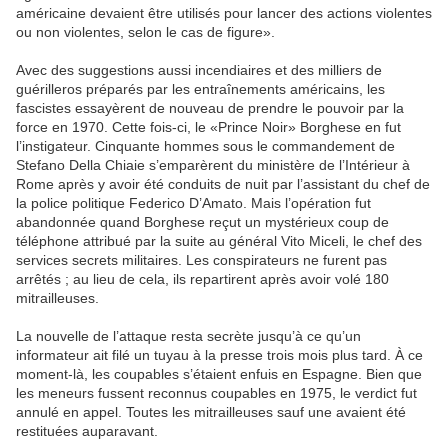
américaine devaient être utilisés pour lancer des actions violentes
ou non violentes, selon le cas de figure».
Avec des suggestions aussi incendiaires et des milliers de
guérilleros préparés par les entraînements américains, les
fascistes essayèrent de nouveau de prendre le pouvoir par la
force en 1970. Cette fois-ci, le «Prince Noir» Borghese en fut
l’instigateur. Cinquante hommes sous le commandement de
Stefano Della Chiaie s’emparèrent du ministère de l’Intérieur à
Rome après y avoir été conduits de nuit par l’assistant du chef de
la police politique Federico D’Amato. Mais l’opération fut
abandonnée quand Borghese reçut un mystérieux coup de
téléphone attribué par la suite au général Vito Miceli, le chef des
services secrets militaires. Les conspirateurs ne furent pas
arrêtés ; au lieu de cela, ils repartirent après avoir volé 180
mitrailleuses.
La nouvelle de l’attaque resta secrète jusqu’à ce qu’un
informateur ait filé un tuyau à la presse trois mois plus tard. À ce
moment-là, les coupables s’étaient enfuis en Espagne. Bien que
les meneurs fussent reconnus coupables en 1975, le verdict fut
annulé en appel. Toutes les mitrailleuses sauf une avaient été
restituées auparavant.