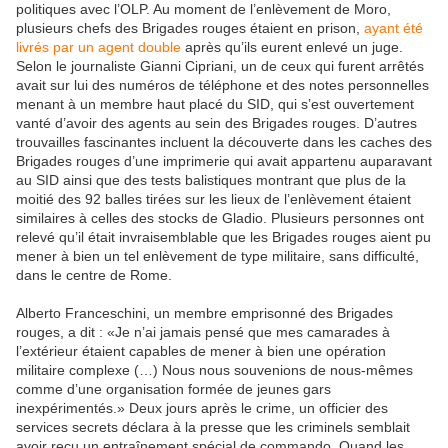
politiques avec l’OLP. Au moment de l’enlèvement de Moro,
plusieurs chefs des Brigades rouges étaient en prison,
ayant été
livrés par un agent double
après qu’ils eurent enlevé un juge.
Selon le journaliste Gianni Cipriani, un de ceux qui furent arrêtés
avait sur lui des numéros de téléphone et des notes personnelles
menant à un membre haut placé du SID, qui s’est ouvertement
vanté d’avoir des agents au sein des Brigades rouges. D’autres
trouvailles fascinantes incluent la découverte dans les caches des
Brigades rouges d’une imprimerie qui avait appartenu auparavant
au SID ainsi que des tests balistiques montrant que plus de la
moitié des 92 balles tirées sur les lieux de l’enlèvement étaient
similaires à celles des stocks de Gladio. Plusieurs personnes ont
relevé qu’il était invraisemblable que les Brigades rouges aient pu
mener à bien un tel enlèvement de type militaire, sans difficulté,
dans le centre de Rome.
Alberto Franceschini, un membre emprisonné des Brigades
rouges, a dit : «Je n’ai jamais pensé que mes camarades à
l’extérieur étaient capables de mener à bien une opération
militaire complexe (…) Nous nous souvenions de nous-mêmes
comme d’une organisation formée de jeunes gars
inexpérimentés.» Deux jours après le crime, un officier des
services secrets déclara à la presse que les criminels semblait
avoir reçu un entraînement spécial de commando. Quand les