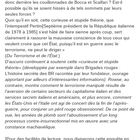
donc derrière les couillonnades de Bocca et Scalfari ? Est-il
possible qu’ils se soient hissés à de tels sommets par leurs
seules forces ?
Quoi qu’il en soit, cette curieuse et stupide théorie, que
l’intempestif Pertini[Septième président de la République italienne
de 1978 à 1985] s’est hâté de faire sienne après coup, sert
clairement à rassurer la mauvaise conscience de tous ceux qui
veulent croire que cet État, puisqu’il est en guerre avec le
terrorisme, ne peut le diriger.»
(
Du Terrorisme et de l’État
.)
D
’aucuns continuent à soutenir cette «curieuse et stupide
théorie» (développée par exemple dans
Brigades rouges :
L’histoire secrète des BR racontée par leur fondateur
, ouvrage
apportant par ailleurs d’intéressantes informations). Rowse, au
contraire, montre comment le terrorisme manipulé résulte de
l’aversion de certains secteurs du capitalisme italien et des
services secrets italiens
et américains
, et plus encore, comment
les États-Unis et l’Italie ont agi de concert dès la fin de l’après-
guerre, pour conjurer un péril rouge obsessionnel. De ce point de
vue, les années de plomb sont l’aboutissement d’un long
processus contre-insurrectionnel mis en œuvre avec une
constance machiavélique.
[Pour des facilités de lecture, nous diviserons cette enquête en