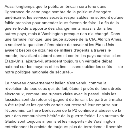
Aussi longtemps que le public américain sera tenu dans
l’ignorance de cette page sombre de la politique étrangère
américaine, les services secrets responsables ne subiront qu’une
faible pression pour amender leurs façons de faire. La fin de la
guerre froide a apporté des changements massifs dans les
autres pays, mais à Washington presque rien n’a changé. Dans
une formule ironique, une taupe avouée de la CIA, Aldrich Ames,
a soulevé la question élémentaire de savoir si les États-Unis
avaient besoin de dizaines de milliers d’agents à travers le
monde, travaillant d’abord dans et contre les pays «amis». «Les
États-Unis, ajouta-t-il, attendent toujours un véritable débat
national sur les moyens et les fins — sans oublier les coûts — de
notre politique nationale de sécurité.»
Le nouveau gouvernement italien s’est vendu comme la
révolution de tous ceux qui, de fait, étaient privés de leurs droits
électoraux, comme une rupture claire avec le passé. Mais les
fascistes sont de retour et gagnent du terrain. Le parti anti-mafia
a été rejeté et les grands cartels ont resserré leur emprise sur
l’économie. Le frère Berlusconi de la P2 continue à abuser de la
peur des communistes héritée de la guerre froide. Les auteurs de
Gladio sont toujours impunis et les «experts» de Washington
entretiennent la crainte de toujours plus de terrorisme : il semble