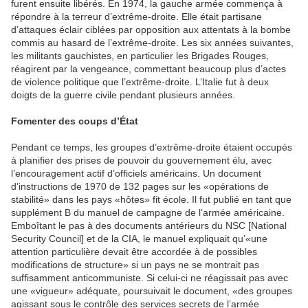
furent ensuite libérés. En 1974, la gauche armée commença à
répondre à la terreur d’extrême-droite. Elle était partisane
d’attaques éclair ciblées par opposition aux attentats à la bombe
commis au hasard de l’extrême-droite. Les six années suivantes,
les militants gauchistes, en particulier les Brigades Rouges,
réagirent par la vengeance, commettant beaucoup plus d’actes
de violence politique que l’extrême-droite. L’Italie fut à deux
doigts de la guerre civile pendant plusieurs années.
Fomenter des coups d
’É
tat
Pendant ce temps, les groupes d’extrême-droite étaient occupés
à planifier des prises de pouvoir du gouvernement élu, avec
l’encouragement actif d’officiels américains. Un document
d’instructions de 1970 de 132 pages sur les «opérations de
stabilité» dans les pays «hôtes» fit école. Il fut publié en tant que
supplément B du manuel de campagne de l’armée américaine.
Emboîtant le pas à des documents antérieurs du NSC [National
Security Council] et de la CIA, le manuel expliquait qu’«une
attention particulière devait être accordée à de possibles
modifications de structure» si un pays ne se montrait pas
suffisamment anticommuniste. Si celui-ci ne réagissait pas avec
une «vigueur» adéquate, poursuivait le document, «des groupes
agissant sous le contrôle des services secrets de l’armée