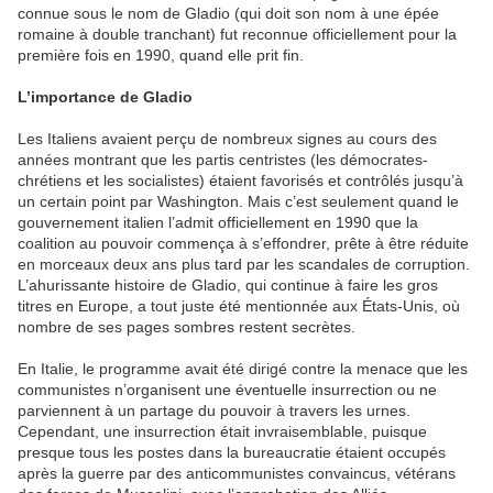
connue sous le nom de Gladio (qui doit son nom à une épée
romaine à double tranchant) fut reconnue officiellement pour la
première fois en 1990, quand elle prit fin.
L’importance de Gladio
Les Italiens avaient perçu de nombreux signes au cours des
années montrant que les partis centristes (les démocrates-
chrétiens et les socialistes) étaient favorisés et contrôlés jusqu’à
un certain point par Washington. Mais c’est seulement quand le
gouvernement italien l’admit officiellement en 1990 que la
coalition au pouvoir commença à s’effondrer, prête à être réduite
en morceaux deux ans plus tard par les scandales de corruption.
L’ahurissante histoire de Gladio, qui continue à faire les gros
titres en Europe, a tout juste été mentionnée aux États-Unis, où
nombre de ses pages sombres restent secrètes.
En Italie, le programme avait été dirigé contre la menace que les
communistes n’organisent une éventuelle insurrection ou ne
parviennent à un partage du pouvoir à travers les urnes.
Cependant, une insurrection était invraisemblable, puisque
presque tous les postes dans la bureaucratie étaient occupés
après la guerre par des anticommunistes convaincus, vétérans