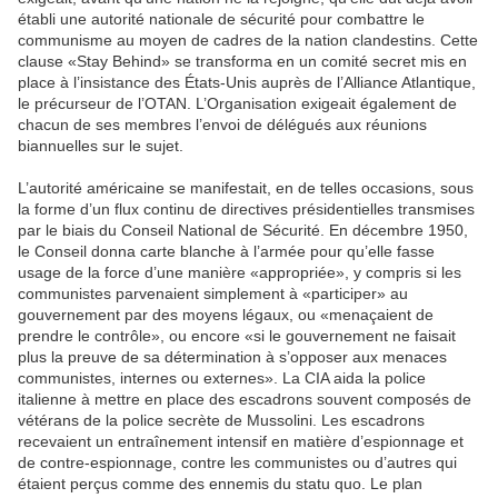
établi une autorité nationale de sécurité pour combattre le
communisme au moyen de cadres de la nation clandestins. Cette
clause «Stay Behind» se transforma en un comité secret mis en
place à l’insistance des États-Unis auprès de l’Alliance Atlantique,
le précurseur de l’OTAN. L’Organisation exigeait également de
chacun de ses membres l’envoi de délégués aux réunions
biannuelles sur le sujet.
L’autorité américaine se manifestait, en de telles occasions, sous
la forme d’un flux continu de directives présidentielles transmises
par le biais du Conseil National de Sécurité. En décembre 1950,
le Conseil donna carte blanche à l’armée pour qu’elle fasse
usage de la force d’une manière «appropriée», y compris si les
communistes parvenaient simplement à «participer» au
gouvernement par des moyens légaux, ou «menaçaient de
prendre le contrôle», ou encore «si le gouvernement ne faisait
plus la preuve de sa détermination à s’opposer aux menaces
communistes, internes ou externes». La CIA aida la police
italienne à mettre en place des escadrons souvent composés de
vétérans de la police secrète de Mussolini. Les escadrons
recevaient un entraînement intensif en matière d’espionnage et
de contre-espionnage, contre les communistes ou d’autres qui
étaient perçus comme des ennemis du statu quo. Le plan