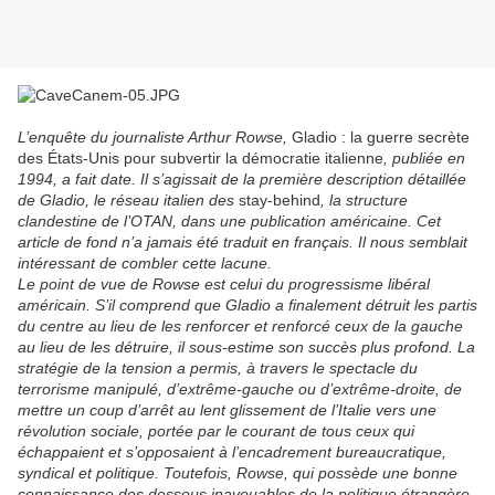
L’enquête du journaliste Arthur Rowse,
Gladio : la guerre secrète
des États-Unis pour subvertir la démocratie italienne
, publiée en
1994, a fait date. Il s’agissait de la première description détaillée
de Gladio, le réseau italien des
stay-behind
, la structure
clandestine de l’OTAN, dans une publication américaine. Cet
article de fond n’a jamais été traduit en français. Il nous semblait
intéressant de combler cette lacune.
Le point de vue de Rowse est celui du progressisme libéral
américain. S’il comprend que Gladio a finalement détruit les partis
du centre au lieu de les renforcer et renforcé ceux de la gauche
au lieu de les détruire, il sous-estime son succès plus profond. La
stratégie de la tension a permis, à travers le spectacle du
terrorisme manipulé, d’extrême-gauche ou d’extrême-droite, de
mettre un coup d’arrêt au lent glissement de l’Italie vers une
révolution sociale, portée par le courant de tous ceux qui
échappaient et s’opposaient à l’encadrement bureaucratique,
syndical et politique. Toutefois, Rowse, qui possède une bonne
connaissance des dessous inavouables de la politique étrangère