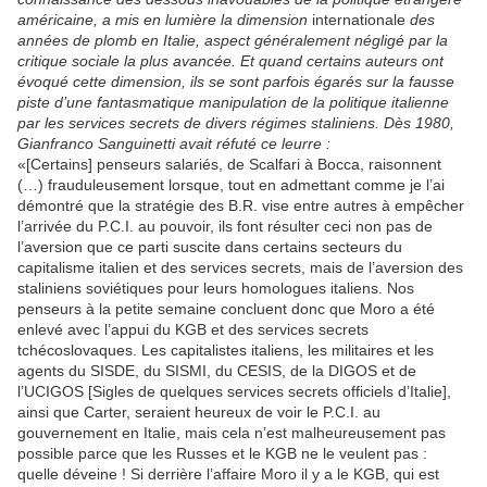
américaine, a mis en lumière la dimension
internationale
des
années de plomb en Italie, aspect généralement négligé par la
critique sociale la plus avancée. Et quand certains auteurs ont
évoqué cette dimension, ils se sont parfois égarés sur la fausse
piste d’une fantasmatique manipulation de la politique italienne
par les services secrets de divers régimes staliniens. Dès 1980,
Gianfranco Sanguinetti avait réfuté ce leurre :
«[Certains] penseurs salariés, de Scalfari à Bocca, raisonnent
(…) frauduleusement lorsque, tout en admettant comme je l’ai
démontré que la stratégie des B.R. vise entre autres à empêcher
l’arrivée du P.C.I. au pouvoir, ils font résulter ceci non pas de
l’aversion que ce parti suscite dans certains secteurs du
capitalisme italien et des services secrets, mais de l’aversion des
staliniens soviétiques pour leurs homologues italiens. Nos
penseurs à la petite semaine concluent donc que Moro a été
enlevé avec l’appui du KGB et des services secrets
tchécoslovaques. Les capitalistes italiens, les militaires et les
agents du SISDE, du SISMI, du CESIS, de la DIGOS et de
l’UCIGOS [Sigles de quelques services secrets officiels d’Italie],
ainsi que Carter, seraient heureux de voir le P.C.I. au
gouvernement en Italie, mais cela n’est malheureusement pas
possible parce que les Russes et le KGB ne le veulent pas :
quelle déveine ! Si derrière l’affaire Moro il y a le KGB, qui est