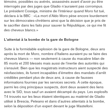
témoins, possibles ou avérés, assassinés avant d’avoir pu être
interrogés par des juges que Gladio n’auraient pas corrompus.
Le président Cossiga, ministre de l’Intérieur quand Moro fut tué,
déclara à la BBC : «La mort d’Aldo Moro pèse encore lourdement
sur les démocrates-chrétiens ainsi que la décision que je pris de
le sacrifier dans les faits pour sauver la République, ce qui me fit
des cheveux blancs.»
L’
attentat à la bombe de la gare de Bologne
Suite à la formidable explosion de la gare de Bologne, deux ans
après la mort de Moro, nombre d’Italiens auraient pu se faire des
cheveux blancs — non seulement à cause du macabre bilan de
85 morts et 200 blessés mais aussi de l’inertie des autorités qui
s’ensuivit. Bien que les magistrats instructeurs aient suspecté des
néofascistes, ils furent incapables d’émettre des mandats d’arrêt
crédibles pendant plus de deux ans, à cause de fausses
informations fournies par les services secrets. À cette époque,
parmi les cinq principaux suspects, dont deux avaient des liens
avec le SID, tous sauf un avaient décampé du pays. Les explosifs
T4 trouvés sur les lieux étaient identiques au matériel de Gladio
utilisé à Brescia, Peteano et dans d’autres attentats à la bombe,
selon la déposition d’un expert devant le juge Mastelloni.