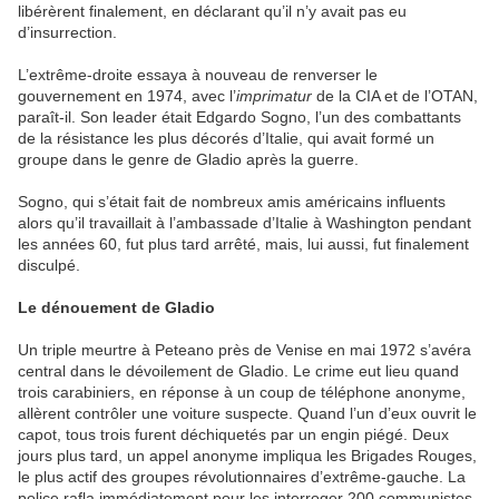
libérèrent finalement, en déclarant qu’il n’y avait pas eu
d’insurrection.
L’extrême-droite essaya à nouveau de renverser le
gouvernement en 1974, avec l’
imprimatur
de la CIA et de l’OTAN,
paraît-il. Son leader était Edgardo Sogno, l’un des combattants
de la résistance les plus décorés d’Italie, qui avait formé un
groupe dans le genre de Gladio après la guerre.
Sogno, qui s’était fait de nombreux amis américains influents
alors qu’il travaillait à l’ambassade d’Italie à Washington pendant
les années 60, fut plus tard arrêté, mais, lui aussi, fut finalement
disculpé.
L
e dénouement de Gladio
Un triple meurtre à
Peteano
près de
Venise
en mai 1972 s’avéra
central dans le dévoilement de
Gladio
. Le crime eut lieu quand
trois carabiniers, en réponse à un coup de téléphone anonyme,
allèrent contrôler une voiture suspecte. Quand l’un d’eux ouvrit le
capot, tous trois furent déchiquetés par un engin piégé. Deux
jours plus tard, un appel anonyme impliqua les Brigades Rouges,
le plus actif des groupes révolutionnaires
d
’
extrême-gauche
. La
police rafla immédiatement pour les interroger 200 communistes