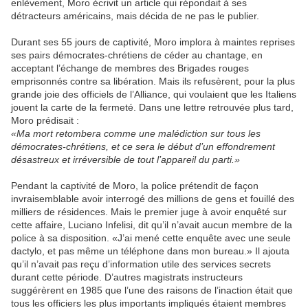
enlèvement, Moro écrivit un article qui répondait à ses
détracteurs américains, mais décida de ne pas le publier.
Durant ses 55 jours de captivité, Moro implora à maintes reprises
ses pairs démocrates-chrétiens de céder au chantage, en
acceptant l’échange de membres des Brigades rouges
emprisonnés contre sa libération. Mais ils refusèrent, pour la plus
grande joie des officiels de l’Alliance, qui voulaient que les Italiens
jouent la carte de la fermeté. Dans une lettre retrouvée plus tard,
Moro prédisait :
«Ma mort retombera comme une malédiction sur tous les
démocrates-chrétiens, et ce sera le début d’un effondrement
désastreux et irréversible de tout l’appareil du parti.»
Pendant la captivité de Moro, la police prétendit de façon
invraisemblable avoir interrogé des millions de gens et fouillé des
milliers de résidences. Mais le premier juge à avoir enquêté sur
cette affaire, Luciano Infelisi, dit qu’il n’avait aucun membre de la
police à sa disposition. «J’ai mené cette enquête avec une seule
dactylo, et pas même un téléphone dans mon bureau.» Il ajouta
qu’il n’avait pas reçu d’information utile des services secrets
durant cette période. D’autres magistrats instructeurs
suggérèrent en 1985 que l’une des raisons de l’inaction était que
tous les officiers les plus importants impliqués étaient membres