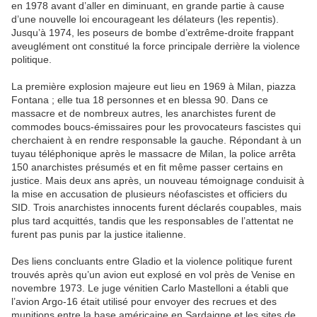
en 1978 avant d’aller en diminuant, en grande partie à cause
d’une nouvelle loi encourageant les délateurs (les repentis).
Jusqu’à 1974, les poseurs de bombe d’extrême-droite frappant
aveuglément ont constitué la force principale derrière la violence
politique.
La première explosion majeure eut lieu en 1969 à Milan, piazza
Fontana ; elle tua 18 personnes et en blessa 90. Dans ce
massacre et de nombreux autres, les anarchistes furent de
commodes boucs-émissaires pour les provocateurs fascistes qui
cherchaient à en rendre responsable la gauche. Répondant à un
tuyau téléphonique après le massacre de Milan, la police arrêta
150 anarchistes présumés et en fit même passer certains en
justice. Mais deux ans après, un nouveau témoignage conduisit à
la mise en accusation de plusieurs néofascistes et officiers du
SID. Trois anarchistes innocents furent déclarés coupables, mais
plus tard acquittés, tandis que les responsables de l’attentat ne
furent pas punis par la justice italienne.
Des liens concluants entre Gladio et la violence politique furent
trouvés après qu’un avion eut explosé en vol près de Venise en
novembre 1973. Le juge vénitien Carlo Mastelloni a établi que
l’avion Argo-16 était utilisé pour envoyer des recrues et des
munitions entre la base américaine en Sardaigne et les sites de