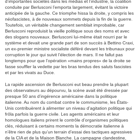
d’importantes sociétés dans les médias et l’industrie, la coalition
conduite par Berlusconi l’emporta largement, évitant la victoire
anticipée de la gauche. Ce triomphe hissa la droite, y compris les
néofascistes, à de nouveaux sommets depuis la fin de la guerre.
Toutefois, un véritable changement semblait improbable, car
Berlusconi reproduisit la vieille politique sous des noms et avec
des slogans nouveaux. Berlusconi lui-même était nourri par le
système et devait une grande part de son succès à Bettino Craxi,
un ex-premier ministre socialiste déféré devant les tribunaux pour
corruption le jour qui suivit l’élection de mars. Il ne fallut pas
longtemps pour que l’opération «mains propres» de la droite se
fasse souffler la vedette par les bras tendus des saluts fascistes
et par les vivats au Duce.
La rapide ascension de Berlusconi eut beau prendre la plupart
des observateurs au dépourvu, la scène avait été dressée par
presque 50 ans d’ingérence américaine dans la politique
italienne. Au nom du combat contre le communisme, les États-
Unis contribuèrent à alimenter un niveau d’agitation politique qui
frôla parfois la guerre civile. Les agents américains et leur
homologues italiens prirent le contrôle d’organismes politiques
clés, réduisant à certains moments la démocratie italienne à
n’être rien de plus qu’un terrain d’essai des tactiques agressives
de la CIA et de la Maison Blanche. La campagne clandestine,