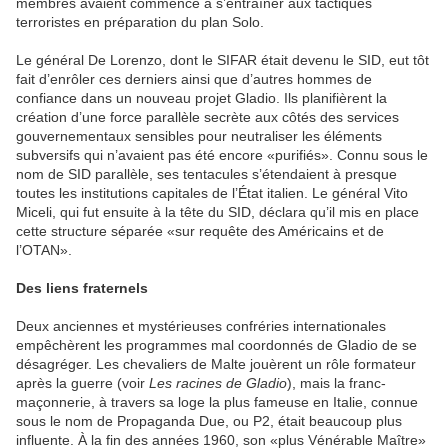
membres avaient commencé à s’entraîner aux tactiques
terroristes en préparation du plan Solo.
Le général De Lorenzo, dont le SIFAR était devenu le SID, eut tôt
fait d’enrôler ces derniers ainsi que d’autres hommes de
confiance dans un nouveau projet Gladio. Ils planifièrent la
création d’une force parallèle secrète aux côtés des services
gouvernementaux sensibles pour neutraliser les éléments
subversifs qui n’avaient pas été encore «purifiés». Connu sous le
nom de SID parallèle, ses tentacules s’étendaient à presque
toutes les institutions capitales de l’État italien. Le général Vito
Miceli, qui fut ensuite à la tête du SID, déclara qu’il mis en place
cette structure séparée «sur requête des Américains et de
l’OTAN».
Des liens fraternels
Deux anciennes et mystérieuses confréries internationales
empêchèrent les programmes mal coordonnés de Gladio de se
désagréger. Les chevaliers de Malte jouèrent un rôle formateur
après la guerre (voir
Les racines de Gladio
), mais la franc-
maçonnerie, à travers sa loge la plus fameuse en Italie, connue
sous le nom de Propaganda Due, ou P2, était beaucoup plus
influente. À la fin des années 1960, son «plus Vénérable Maître»