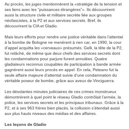
Au procès, les juges mentionnèrent la «stratégie de la tension et
ses liens avec les “puissances étrangères”». Ils découvrirent
aussi la structure civile et militaire secrète liée aux groupes
néofascistes, à la P2 et aux services secrets. Bref, ils
découvrirent la CIA et Gladio.
Mais leurs efforts pour rendre une justice véritable dans l’attentat
à la bombe de Bologne ne menèrent à rien car, en 1990, la cour
d’appel acquitta les «cerveaux» présumés. Gelli, la tête de la P2,
fut relâché, de même que deux chefs des services secrets dont
les condamnations pour parjure furent annulées. Quatre
gladiateurs reconnus coupables de participation à bande armée
gagnèrent aussi leurs procès en appel. En cela, Peteano fut la
seule affaire majeure d’attentat suivie d’une condamnation du
véritable poseur de bombe, grâce aux aveux de Vinciguerra.
Les désolantes minutes judiciaires de ces crimes monstrueux
démontrèrent à quel point le réseau Gladio contrôlait l’armée, la
police, les services secrets et les principaux tribunaux. Grâce à la
P2, et à ses 963 frères bien placés, la collusion s’étendait aussi
aux plus hauts niveaux des médias et des affaires.
Les leçons de Gladio