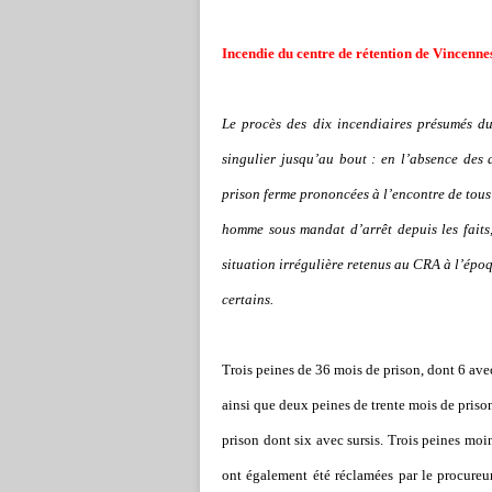
Incendie du centre de rétention de Vincennes
Le procès des dix incendiaires présumés du
singulier jusqu
’
au bout : en l
’
absence des a
prison ferme prononcées à l
’
encontre de tous 
homme sous mandat d
’
arrêt depuis les fait
situation irrégulière retenus au CRA à l
’
époq
certains.
Trois peines de 36 mois de prison, dont 6 avec
ainsi que deux peines de trente mois de prison
prison dont six avec sursis. Trois peines moi
ont également été réclamées par le procureur