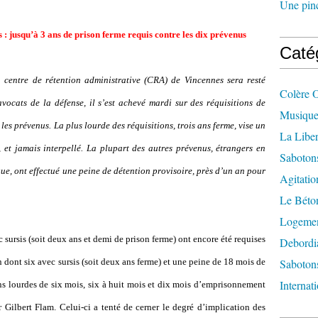
Une pincé
 : jusqu’
à 3 ans de prison ferme requis contre les dix prévenus
Caté
 centre de rétention administrative (CRA) de Vincennes sera resté
Colère 
vocats de la défense, il s
’
est achevé mardi sur des réquisitions de
Musique
les prévenus. La plus lourde des réquisitions, trois ans ferme, vise un
La Liber
s, et jamais interpellé. La plupart des autres prévenus, étrangers en
Saboton
ue, ont effectué une peine de détention provisoire, près d
’
un an pour
Agitatio
Le Béton
Logement
 sursis (soit deux ans et demi de prison ferme) ont encore été requises
Debordi
 dont six avec sursis (soit deux ans ferme) et une peine de 18 mois de
Sabotons
Internat
ns lourdes de six mois, six à huit mois et dix mois d
’
emprisonnement
 Gilbert Flam. Celui-ci a tenté de cerner le degré d
’
implication des