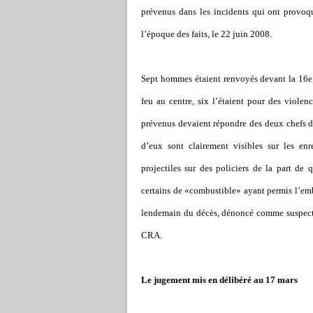
prévenus dans les incidents qui ont provoq
l
’é
poque des faits, le 22 juin 2008.
Sept hommes étaient renvoyés devant la 16e 
feu au centre, six l
’
étaient pour des violenc
prévenus devaient répondre des deux chefs de 
d
’
eux sont clairement visibles sur les en
projectiles sur des policiers de la part de 
certains de «combustible» ayant permis l
’
emb
lendemain du décès, dénoncé comme suspect p
CRA.
Le jugement mis en délibéré au 17 mars