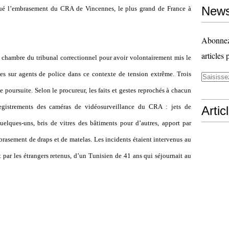
News
ué l
’
embrasement du CRA de Vincennes, le plus grand de France à
Abonnez-
articles 
chambre du tribunal correctionnel pour avoir volontairement mis le
es sur agents de police dans ce contexte de tension extrême. Trois
poursuite. Selon le procureur, les faits et gestes reprochés à chacun
registrements des caméras de vidéosurveillance du CRA : jets de
Artic
quelques-uns, bris de vitres des bâtiments pour d
’
autres, apport par
rasement de draps et de matelas. Les incidents étaient intervenus au
ar les étrangers retenus, d
’
un Tunisien de 41 ans qui séjournait au