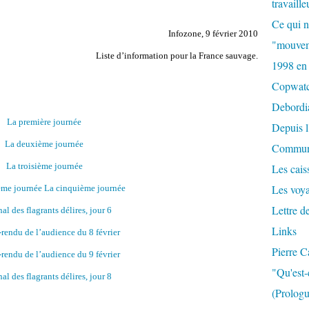
travaille
Ce qui n
Infozone, 9 février 2010
"mouvem
Liste d’information pour la France sauvage.
1998 en
Copwat
Debordi
La première journée
Depuis l
La deuxième journée
Commun
La troisième journée
Les caiss
Les voy
ème journée
La cinquième journée
Lettre d
al des flagrants délires, jour 6
Links
endu de l’audience du 8 février
Pierre C
endu de l’audience du 9 février
"Qu'est-
al des flagrants délires, jour 8
(Prologu