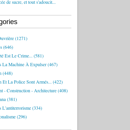
e de sucre, et tout s'adoucit...
gories
Ouvrière
(1271)
s
(646)
té Est Le Crime...
(581)
s La Machine À Expulser
(467)
n
(448)
 Et La Police Sont Armés...
(422)
 - Construction - Architecture
(408)
ana
(381)
 L'antiterrorisme
(334)
ionalisme
(296)