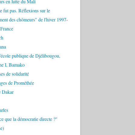
urs en lutte du Mali
e fut pas. Réflexions sur le
ent des chômeurs" de l'hiver 1997-
 France
ch
ana
'école publique de Djélibougou,
e I, Bamako
es de solidarité
ages de Prométhée
e Dakar
arles
ce que la démocratie directe ?"
e)