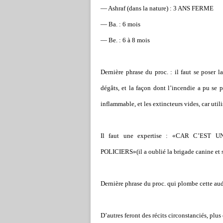
— Ashraf (dans la nature) : 3 ANS FERME
— Ba. : 6 mois
— Be. : 6 à 8 mois
Dernière phrase du proc. : il faut se poser la
dégâts, et la façon dont l’incendie a pu se pr
inflammable, et les extincteurs vides, car utili
Il faut une expertise : «CAR C’E
POLICIERS»(il a oublié la brigade canine et s
Dernière phrase du proc. qui plombe cette au
D’autres feront des récits circonstanciés, plus