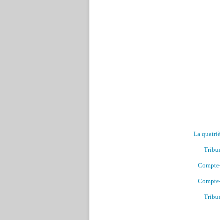
La quatri
Tribun
Compte-r
Compte-r
Tribun