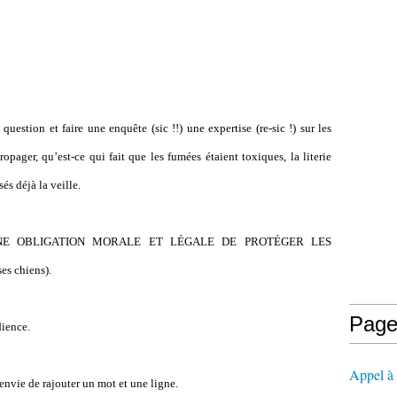
 question et faire une enquête (sic !!) une expertise (re-sic !) sur les
opager, qu’est-ce qui fait que les fumées étaient toxiques, la literie
sés déjà la veille.
ST UNE OBLIGATION MORALE ET LÉGALE DE PROTÉGER LES
es chiens).
Page
dience.
Appel à l
 envie de rajouter un mot et une ligne.