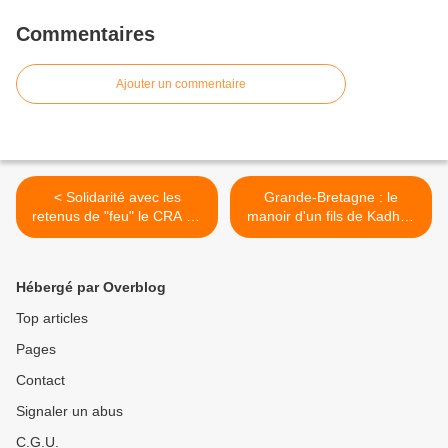
Commentaires
Ajouter un commentaire
< Solidarité avec les
Grande-Bretagne : le
retenus de "feu" le CRA du
manoir d'un fils de Kadhafi
Canet !!!
squatté par des partisans
de la rébellion >
Hébergé par Overblog
Top articles
Pages
Contact
Signaler un abus
C.G.U.