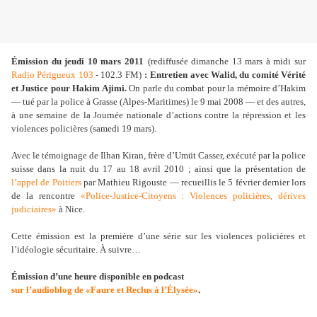
Émission du jeudi 10 mars 2011
(rediffusée dimanche 13 mars à midi sur
Radio Périgueux 103
- 102.3 FM)
:
Entretien avec Walid, du comité Vérité
et Justice pour Hakim Ajimi.
On parle du combat pour la mémoire d’Hakim
— tué par la police à Grasse (Alpes-Maritimes) le 9 mai 2008 — et des autres,
à une semaine de la Journée nationale d’actions contre la répression et les
violences policières (samedi 19 mars).
Avec le témoignage de Ilhan Kiran, frère d’Umüt Casser, exécuté par la police
suisse dans la nuit du 17 au 18 avril 2010 ; ainsi que la présentation de
l’appel de Poitiers
par Mathieu Rigouste — recueillis le 5 février dernier lors
de la rencontre
«Police-Justice-Citoyens : Violences policières, dérives
judiciaires»
à Nice.
Cette émission est la première d’une série sur les violences policières et
l’idéologie sécuritaire. À suivre…
Émission d’une heure disponible en podcast
sur l’audioblog de «Faure et Reclus à l’Élysée»
.