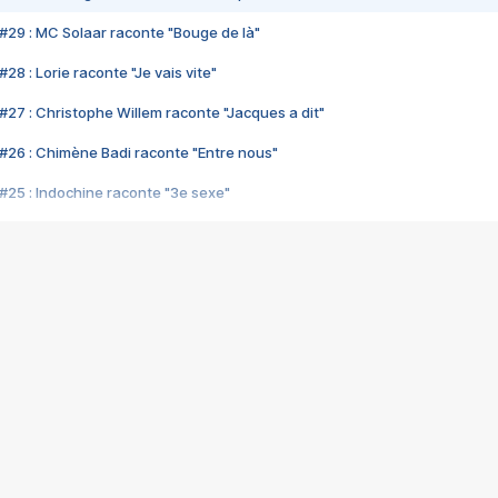
#29 : MC Solaar raconte "Bouge de là"
28 : Lorie raconte "Je vais vite"
#27 : Christophe Willem raconte "Jacques a dit"
#26 : Chimène Badi raconte "Entre nous"
#25 : Indochine raconte "3e sexe"
#24 : Zaho raconte "C'est chelou"
#23 : Patrick Bruel raconte "Au café des délices"
#22 : Kyo raconte "Le chemin"
#21 : Nolwenn Leroy raconte "Cassé"
#20 : Patrick Hernandez raconte "Born to be alive"
#19 : Lorie raconte "Près de moi"
#18 : Michael Jones raconte "A nos actes manqués" (avec Jean-Jacque