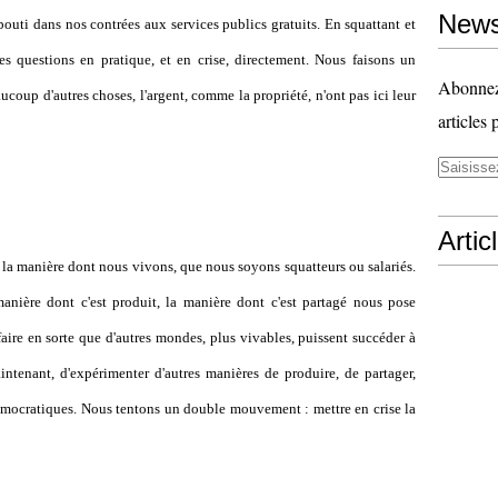
News
outi dans nos contrées aux services publics gratuits. En squattant et
es questions en pratique, et en crise, directement. Nous faisons un
Abonnez-
coup d'autres choses, l'argent, comme la propriété, n'ont pas ici leur
articles 
Artic
 la manière dont nous vivons, que nous soyons squatteurs ou salariés.
anière dont c'est produit, la manière dont c'est partagé nous pose
faire en sorte que d'autres mondes, plus vivables, puissent succéder à
maintenant, d'expérimenter d'autres manières de produire, de partager,
démocratiques. Nous tentons un double mouvement : mettre en crise la