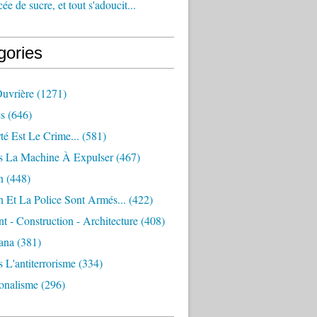
e de sucre, et tout s'adoucit...
gories
Ouvrière
(1271)
s
(646)
té Est Le Crime...
(581)
s La Machine À Expulser
(467)
n
(448)
 Et La Police Sont Armés...
(422)
 - Construction - Architecture
(408)
ana
(381)
 L'antiterrorisme
(334)
ionalisme
(296)