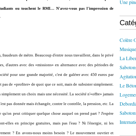
Une pincé
tudiants ou touchent le RMI… N'avez-vous pas l'impression de
?
Caté
Colère 
Musique
 fraudeurs de métro. Beaucoup d'entre nous travaillent, dans le privé
La Liber
les, d'autres avec des «missions» en alternance avec des périodes de
Saboton
ciété pour une grande majorité, c'est de galérer avec 450 euros par
Agitatio
 pas de «profiter» de quoi que ce soit, mais de subsister simplement.
Le Béton
Logement
as simplement un choix mais une nécessité. La société n'«offre» jamais
Debordi
'est pas donnée mais échangée, contre le contrôle, la pression, etc. La
Sabotons
ce qu'on peut critiquer quelque chose auquel on prend part ? J'espère
Internat
nt-elles en principe gratuites, mais pas l'eau ? Ni l'énergie, ni les
terrement ? En avons-nous moins besoin ? Le mouvement ouvrier et