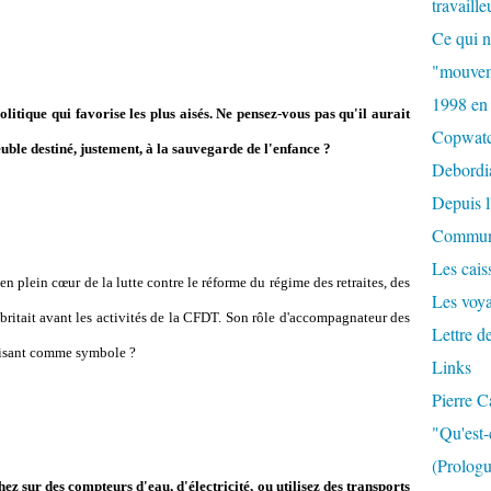
travaille
Ce qui n
"mouvem
1998 en
itique qui favorise les plus aisés. Ne pensez-vous pas qu'il aurait
Copwat
ble destiné, justement, à la sauvegarde de l'enfance ?
Debordi
Depuis l
Commun
Les caiss
 plein cœur de la lutte contre le réforme du régime des retraites, des
Les voy
abritait avant les activités de la CFDT. Son rôle d'accompagnateur des
Lettre d
uffisant comme symbole ?
Links
Pierre C
"Qu'est-
(Prologu
z sur des compteurs d'eau, d'électricité, ou utilisez des transports