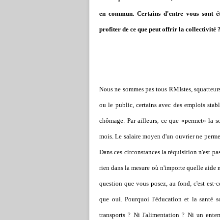
en commun. Certains d'entre vous sont é
profiter de ce que peut offrir la collectivité 
Nous ne sommes pas tous RMIstes, squatteurs,
ou le public, certains avec des emplois stab
chômage. Par ailleurs, ce que «permet» la so
mois. Le salaire moyen d'un ouvrier ne permet
Dans ces circonstances la réquisition n'est p
rien dans la mesure où n'importe quelle aide n
question que vous posez, au fond, c'est est-
que oui. Pourquoi l'éducation et la santé so
transports ? Ni l'alimentation ? Ni un en