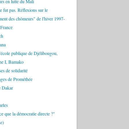
urs en lutte du Mali
e fut pas. Réflexions sur le
ent des chômeurs" de l'hiver 1997-
 France
ch
ana
'école publique de Djélibougou,
e I, Bamako
es de solidarité
ages de Prométhée
e Dakar
arles
ce que la démocratie directe ?"
e)