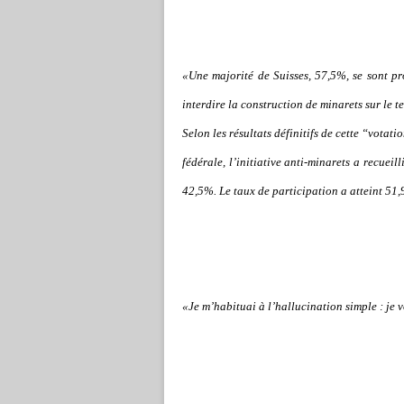
«U
ne majorité de Suisses, 57,5%, se sont p
interdire la construction de minarets sur le te
Selon les résultats définitifs de cette “vot
fédérale, l’initiative anti-minarets a recuei
42,5%. Le taux de participation a atteint 51
«Je m’habituai à l’hallucination simple : je