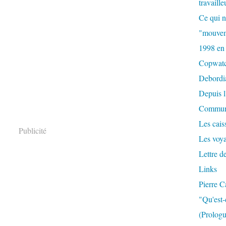
travaille
Ce qui n
"mouvem
1998 en
Copwat
Debordi
Depuis l
Commun
Les caiss
Publicité
Les voy
Lettre d
Links
Pierre C
"Qu'est-
(Prologu