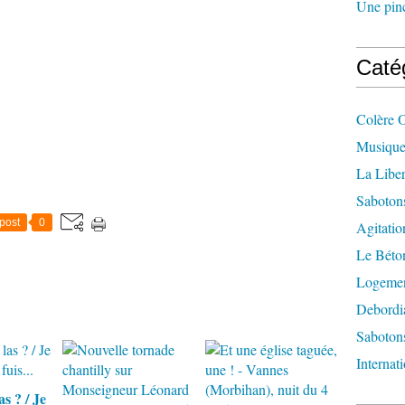
Une pincé
Caté
Colère 
Musique
La Liber
Saboton
post
0
Agitatio
Le Béton
Logement
Debordi
Sabotons
Internat
as ? / Je