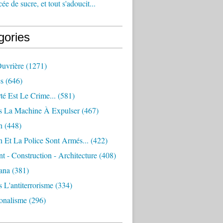
e de sucre, et tout s'adoucit...
gories
Ouvrière
(1271)
s
(646)
té Est Le Crime...
(581)
s La Machine À Expulser
(467)
n
(448)
 Et La Police Sont Armés...
(422)
 - Construction - Architecture
(408)
ana
(381)
 L'antiterrorisme
(334)
ionalisme
(296)