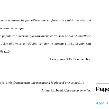
rononcés dimanche par référendum en faveur de l’initiative visant à
rritoire helvétique.
ation populaire” communiqués dimanche après-midi par la Chancellerie
lli 1.534.054 voix, soit 57,5%. Le “non” a obtenu 1.135.108 voix, soit
,9% (…)»
Leur presse (AP), 29 novembre.
 voyais très-franchement une mosquée à la place d’une usine (…)»
Page
Arthur Rimbaud,
Une saison en enfer
.
Appel à l