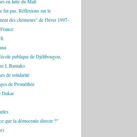
urs en lutte du Mali
e fut pas. Réflexions sur le
ent des chômeurs" de l'hiver 1997-
 France
ch
ana
'école publique de Djélibougou,
e I, Bamako
es de solidarité
ages de Prométhée
e Dakar
arles
ce que la démocratie directe ?"
e)