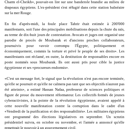
Charm el-Cheikh», pouvait-on lire sur une banderole brandie au milieu de
drapeaux égyptiens. L'ex-président s'est réfugié dans cette station balnéaire
sur la mer Rouge.
En fin d'après-midi, la foule place Tahrir était estimée à 200'000
manifestants, soit l'une des principales mobilisations depuis la chute du raïs,
au terme de dix-huit jours de contestation. Avocats et juges ont organisé une
parodie de procès de Moubarak et d'anciens proches collaborateurs,
poursuivis pour «avoir corrompu l'Égypte, politiquement et
économiquement, commis la torture et privé le peuple de ses droits». Les
manifestants ont réclamé, en outre, la destitution de responsables encore en
poste nommés sous Moubarak. Ils ont aussi pris pour cible la justice
égyptienne et ses «procureurs endormis».
«C'est un message fort, le signal que la révolution n'est pas encore terminée,
qu'elle se poursuit et qu'elle ne calmera pas tant que ses objectifs n'auront pas
été atteints», a estimé Hassan Nafaa, professeur de sciences politiques et
figure de proue du mouvement réformateur. Les collectifs formés de jeunes
cyberactivistes, à la pointe de la révolution égyptienne, avaient appelé à
cette nouvelle manifestation contre la corruption dans le cadre d'un
«Vendredi de la purification et des responsabilités». Les militaires égyptiens
ont programmé des élections législatives en septembre. Un scrutin
présidentiel suivra, en octobre ou novembre, et l'armée a annoncé qu'elle
remettrait le pouvoir à un gouvernement civil.