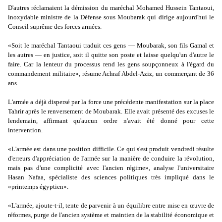
D'autres réclamaient la démission du maréchal Mohamed Hussein Tantaoui,
inoxydable ministre de la Défense sous Moubarak qui dirige aujourd'hui le
Conseil suprême des forces armées.
«Soit le maréchal Tantaoui traduit ces gens — Moubarak, son fils Gamal et
les autres — en justice, soit il quitte son poste et laisse quelqu'un d'autre le
faire. Car la lenteur du processus rend les gens soupçonneux à l'égard du
commandement militaire», résume Achraf Abdel-Aziz, un commerçant de 36
ans.
L'armée a déjà dispersé par la force une précédente manifestation sur la place
Tahrir après le renversement de Moubarak. Elle avait présenté des excuses le
lendemain, affirmant qu'aucun ordre n'avait été donné pour cette
intervention.
«L'armée est dans une position difficile. Ce qui s'est produit vendredi résulte
d'erreurs d'appréciation de l'armée sur la manière de conduire la révolution,
mais pas d'une complicité avec l'ancien régime», analyse l'universitaire
Hasan Nafaa, spécialiste des sciences politiques très impliqué dans le
«printemps égyptien».
«L'armée, ajoute-t-il, tente de parvenir à un équilibre entre mise en œuvre de
réformes, purge de l'ancien système et maintien de la stabilité économique et