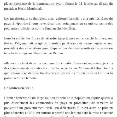
place, épicentre de la contestation ayant abouti le 11 février au départ du
président Hosni Moubarak.
Les manifestants souhaitaient ainsi exhorter l'armée, qui a pris les rênes du
pays, à répondre à leurs revendications, notamment en ce qui concerne des
poursuites judiciaires contre l'ancien chef de l'État.
Dans la soirée, les forces de sécurité égyptiennes ont encerclé la place, ont
tiré en l'air, ont fait usage de pistolets paralysants et de matraques et ont
procédé à des arrestations pour disperser les derniers manifestants, selon un
témoin interrogé au téléphone par Reuters.
«Ils s'approchent de nous avec une force particulièrement agressive, je vois
des gens courir dans toutes les directions», a déclaré Mohamed Fahmi, tandis
que résonnaient derrière lui des cris et des coups de feu, tirés en l'air par la
police selon ce témoin.
Un soutien en déclin
L'armée bénéficie d'un large soutien au sein de la population depuis qu'elle a
pris directement les commandes du pays en promettant de remettre le
pouvoir à un gouvernement civil issu d'élections. Elle est aussi de plus en
plus contestée et il lui est surtout reproché une lenteur dans la mise en œuvre