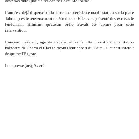
des procédures judiciaires contre Hosni Moubarak.
L'armée a déjà dispersé par la force une précédente manifestation sur la place
Tahrir après le renversement de Moubarak. Elle avait présenté des excuses le
lendemain, affirmant qu'aucun ordre n'avait été donné pour cette
intervention.
L'ancien président, âgé de 82 ans, et sa famille vivent dans la station
balnéaire de Charm el Cheikh depuis leur départ du Caire. Il leur est interdit
de quitter l'Égypte.
Leur presse (ats), 9 avril.