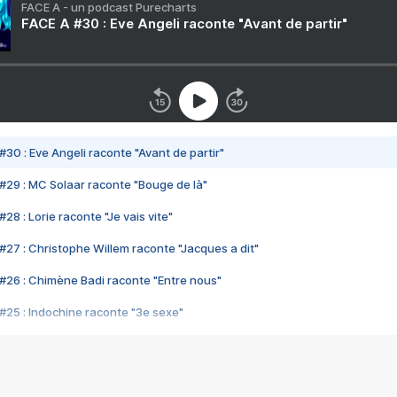
FACE A - un podcast Purecharts
FACE A #30 : Eve Angeli raconte "Avant de partir"
#30 : Eve Angeli raconte "Avant de partir"
#29 : MC Solaar raconte "Bouge de là"
28 : Lorie raconte "Je vais vite"
#27 : Christophe Willem raconte "Jacques a dit"
#26 : Chimène Badi raconte "Entre nous"
#25 : Indochine raconte "3e sexe"
#24 : Zaho raconte "C'est chelou"
#23 : Patrick Bruel raconte "Au café des délices"