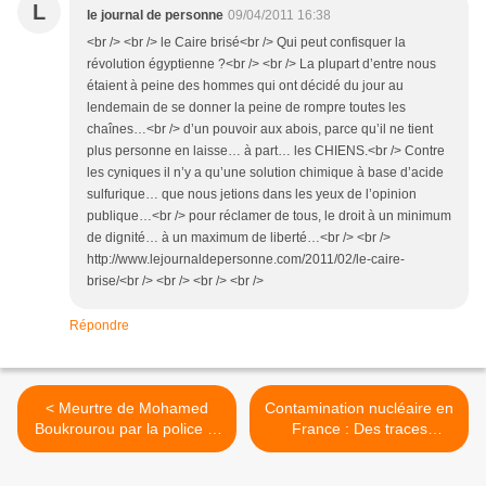
L
le journal de personne
09/04/2011 16:38
<br /> <br /> le Caire brisé<br /> Qui peut confisquer la
révolution égyptienne ?<br /> <br /> La plupart d’entre nous
étaient à peine des hommes qui ont décidé du jour au
lendemain de se donner la peine de rompre toutes les
chaînes…<br /> d’un pouvoir aux abois, parce qu’il ne tient
plus personne en laisse… à part… les CHIENS.<br /> Contre
les cyniques il n’y a qu’une solution chimique à base d’acide
sulfurique… que nous jetions dans les yeux de l’opinion
publique…<br /> pour réclamer de tous, le droit à un minimum
de dignité… à un maximum de liberté…<br /> <br />
http://www.lejournaldepersonne.com/2011/02/le-caire-
brise/<br /> <br /> <br /> <br />
Répondre
< Meurtre de Mohamed
Contamination nucléaire en
Boukrourou par la police le
France : Des traces
12 novembre 2009 à
minimes de vérité détectées
Valentigney : La
dans le panache des