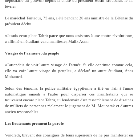
dépositaire du pouvoir depuis la chute du président Hosni Moubarak le 11
février.
Le maréchal Tantaoui, 75 ans, a été pendant 20 ans ministre de la Défense du
président déchu.
«Je suis venu place Tahrir parce que nous assistons à une contre-révolution»,
a affirmé un étudiant venu manifester, Malik Asam.
Visages de l'armée et du peuple
«J'attendais de voir l'autre visage de l'armée. Si elle continue comme cela,
elle va voir l'autre visage du peuple», a déclaré un autre étudiant, Anas
Mohamed.
Selon des témoins, la police militaire égyptienne a tiré en l'air à l'arme
automatique samedi à l'aube pour disperser ces manifestants qui se
trouvaient encore place Tahrir, au lendemain d'un rassemblement de dizaines
de milliers de personnes réclamant le jugement de M. Moubarak et d'autres
ancien responsables.
Les lieutenants prennent la parole
Vendredi, bravant des consignes de leurs supérieurs de ne pas manifester en