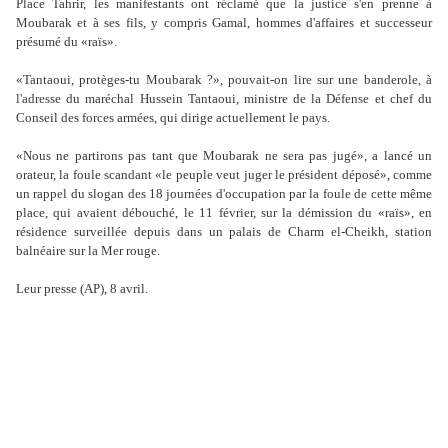
Place Tahrir, les manifestants ont réclamé que la justice s'en prenne à
Moubarak et à ses fils, y compris Gamal, hommes d'affaires et successeur
présumé du «raïs».
«Tantaoui, protèges-tu Moubarak ?», pouvait-on lire sur une banderole, à
l'adresse du maréchal Hussein Tantaoui, ministre de la Défense et chef du
Conseil des forces armées, qui dirige actuellement le pays.
«Nous ne partirons pas tant que Moubarak ne sera pas jugé», a lancé un
orateur, la foule scandant «le peuple veut juger le président déposé», comme
un rappel du slogan des 18 journées d'occupation par la foule de cette même
place, qui avaient débouché, le 11 février, sur la démission du «raïs», en
résidence surveillée depuis dans un palais de Charm el-Cheikh, station
balnéaire sur la Mer rouge.
Leur presse (AP), 8 avril.