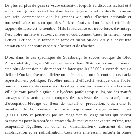
De plus en plus de gens se «subvertisent», réceptifs au discours radical et à
son auto-organisation en Bloc dans les cortèges et la solidarité affinitaire en
son sein, comprennent que les grandes «journées d
’
action nationale et
intersyndicale» ne sont que des fanfares festives dont le seul critère de
rapport de force est le nombre. Mais la radicalité est notre force, davantage
l
’
est notre initiative auto-organisée et coordonnée. Créer la tension, créer
l
’
enjeu, l
’
étincelle, le rapport de force en manif où dès lors y aller est une
action en soi, par notre capacité d
’
action et de réaction.
D
’
où, dans le cas spécifique de Strasbourg, le succès tactique du Bloc
Anticapitaliste, qui, à 150 sympathisants dont 30-40 en noyau dur soudé,
crée plus de tension et de rapport de force que les 30'000 autour de nous à
défiler. D
’
où la présence policière unilatéralement tournée contre nous, car la
répression est politique. Peut-être moins d
’
efficacité tactique dans l
’
idée,
pourtant présente, de créer une sorte «d
’
agitation permanente» dans la rue en
ville (surtout possible grâce aux lycéens, parfois trop seuls), par des manifs
sauvages, des actions économiques de paralysie de sites stratégiques,
d
’
occupation-blocage de lieux de travail et production, c
’
est-à-dire le
maintien de la pression par actions-agitation-blocages économiques
QUOTIDIENS et ponctués par les méga-manifs. Méga-manifs qui restent
nécessaires pour la montée en crescendo du mouvement avec un rythme, une
temporalité régulière, et, donc, sa «massification», autrement dit son
amplification et sa radicalisation. Ceci reste intéressant jusqu
’
à la phase