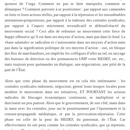
sponsor de l
’
orga. Comment ne pas se faire manipuler, comment se
démarquer ? Comment parvenir à se positionner : par rapport aux camarades
en lutte et leurs actions réelles, par rapport à la répression et les innombrables
arrestations-perquisitions, par rapport à la trahison des centrales syndicales,
par rapport à l
’
aspect strictement revendicatif et défensif-réactif du
mouvement social ? Ceci afin de redonner au mouvement cette force de
frappe offensive qu
’
il est dans ses moyens d
’
action, mais pas dans le fond. La
«base salariale» se radicalise et s
’
autonomise dans ses moyens d
’
action mais
pas dans la signification politique de ces moyens d
’
action : oui, on bloque
des flux de marchandises, on empêche les collègues d
’
aller au taf, on saccage
des bureaux de direction ou des permanences UMP voire MEDEF, etc. etc.,
mais toujours pour quémander un dialogue, une négociation, une pitié de la
part de l
’É
tat.
Alors que cette phase du mouvement est en cela très intéressante : les
centrales syndicales trahissent, négocient, gèrent leurs troupes locales pour
modérer le mouvement dans ses initiatives, ET POURTANT les actions
radicales de blocages économiques continuent, se multiplient et se
durcissent un peu partout. Alors que le gouvernement, de son côté, main dans
la main avec les centrales, joue sur le pourrissement par l
’
épuisement et la
censure-propagande médiatique, et par la provocation-répression. Cette
phase est celle de la peur du MEDEF, du patronnat, de l
’É
tat. Car
effectivement ils ont peur, comme les centrales syndicales, que ça reprenne,