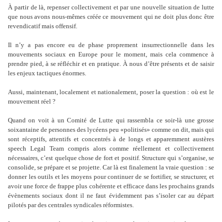
À partir de là, repenser collectivement et par une nouvelle situation de lutte
que nous avons nous-mêmes créée ce mouvement qui ne doit plus donc être
revendicatif mais offensif.
Il n
’
y a pas encore eu de phase proprement insurrectionnelle dans les
mouvements sociaux en Europe pour le moment, mais cela commence à
prendre pied, à se réfléchir et en pratique. À nous d
’
être présents et de saisir
les enjeux tactiques énormes.
Aussi, maintenant, localement et nationalement, poser la question : où est le
mouvement réel ?
Quand on voit à un Comité de Lutte qui rassembla ce soir-là une grosse
soixantaine de personnes des lycéens peu «politisés» comme on dit, mais qui
sont réceptifs, attentifs et concentrés à de longs et apparemment austères
speech Legal Team compris alors comme réellement et collectivement
nécessaires, c
’
est quelque chose de fort et positif. Structure qui s
’
organise, se
consolide, se prépare et se projette. Car là est finalement la vraie question : se
donner les outils et les moyens pour continuer de se fortifier, se structurer, et
avoir une force de frappe plus cohérente et efficace dans les prochains grands
évènements sociaux dont il ne faut évidemment pas s
’
isoler car au départ
pilotés par des centrales syndicales réformistes.