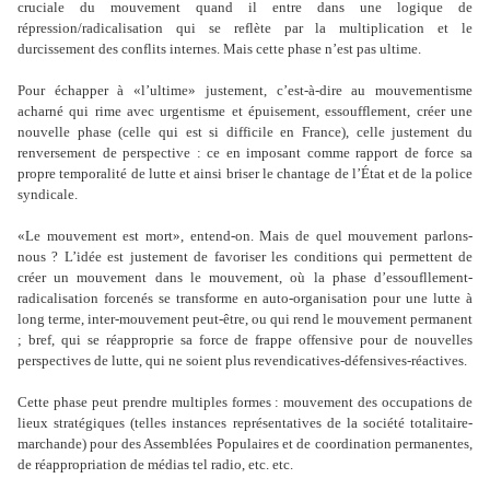
cruciale du mouvement quand il entre dans une logique de
répression/radicalisation qui se reflète par la multiplication et le
durcissement des conflits internes. Mais cette phase n
’
est pas ultime.
Pour échapper à «l
’
ultime» justement, c
’
est-à-dire au mouvementisme
acharné qui rime avec urgentisme et épuisement, essoufflement, créer une
nouvelle phase (celle qui est si difficile en France), celle justement du
renversement de perspective : ce en imposant comme rapport de force sa
propre temporalité de lutte et ainsi briser le chantage de l
’É
tat et de la police
syndicale.
«Le mouvement est mort», entend-on. Mais de quel mouvement parlons-
nous ? L
’
idée est justement de favoriser les conditions qui permettent de
créer un mouvement dans le mouvement, où la phase d
’
essoufllement-
radicalisation forcenés se transforme en auto-organisation pour une lutte à
long terme, inter-mouvement peut-être, ou qui rend le mouvement permanent
; bref, qui se réapproprie sa force de frappe offensive pour de nouvelles
perspectives de lutte, qui ne soient plus revendicatives-défensives-réactives.
Cette phase peut prendre multiples formes : mouvement des occupations de
lieux stratégiques (telles instances représentatives de la société totalitaire-
marchande) pour des Assemblées Populaires et de coordination permanentes,
de réappropriation de médias tel radio, etc. etc.