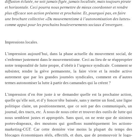
diffusion éclatée, ne soit jamais figée, jamais localisée, mais toujours pirate
et horizontale. Ceci pourra nous permettre de mieux coordonner et rendre
plus efficace son action présente et prochaine. Et, pourquoi pas, en faire
une brochure collective «Du mouvementisme à l
’
autonomisation des luttes»
comme appui pour les prochains bouleversements sociaux d
’
envergure.
Impressions locales.
L
’
impression aujourd
’
hui, dans la phase actuelle du mouvement social, de
s
’
enfermer justement dans le mouvementisme. Ceci au lieu de se réapproprier
notre temporalité de lutte propre, d
’
obéir à l
’
urgence syndicale. Comment se
subsister, rendre la grève permanente, la faire vivre et la rendre active
autrement que par les grandes journées syndicales, comment en d
’
autres
termes autonomiser la lutte à partir des camarades qui la créent ?
L
’
impression d
’
en être juste à se demander quelle est la prochaine action,
quelle qu
’
elle soit, et d
’
y foncer tête baissée, sans y mettre un fond, une ligne
politique claire, un positionnement, que ce soit par des communiqués, un
journal, des tracts, etc. À nous de nous créer et trouver des outils de lutte qui
nous semblent justes et appropriés. Sans quoi, on ne reste que de sinistres
portes-drapeaux, des moutons qui gonflons numériquement les actions-
marketing-CGT. Car cette dernière vise moins la plupart du temps des
blocages économiques réels, effectifs, et durs, que de promouvoir le logo-