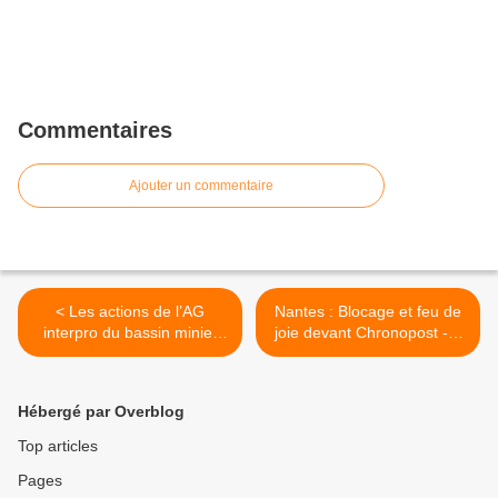
Commentaires
Ajouter un commentaire
< Les actions de l’AG
Nantes : Blocage et feu de
interpro du bassin minier
joie devant Chronopost - 2
Lens-Liévin-Hénin-Carvin :
novembre >
Bilan d'étape début
novembre
Hébergé par Overblog
Top articles
Pages