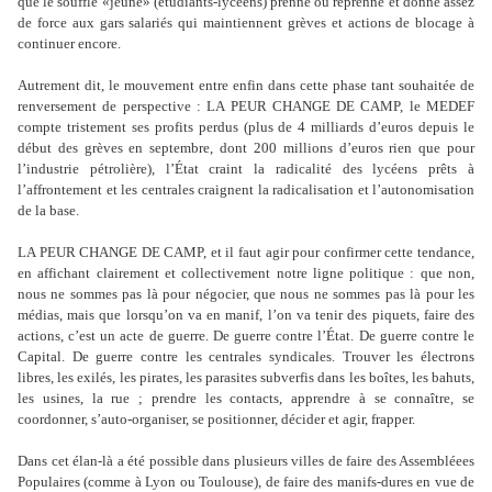
que le souffle «jeune» (étudiants-lycéens) prenne ou reprenne et donne assez
de force aux gars salariés qui maintiennent grèves et actions de blocage à
continuer encore.
Autrement dit, le mouvement entre enfin dans cette phase tant souhaitée de
renversement de perspective : LA PEUR CHANGE DE CAMP, le MEDEF
compte tristement ses profits perdus (plus de 4 milliards d
’
euros depuis le
début des grèves en septembre, dont 200 millions d
’
euros rien que pour
l
’
industrie pétrolière), l
’É
tat craint la radicalité des lycéens prêts à
l
’
affrontement et les centrales craignent la radicalisation et l
’
autonomisation
de la base.
LA PEUR CHANGE DE CAMP, et il faut agir pour confirmer cette tendance,
en affichant clairement et collectivement notre ligne politique : que non,
nous ne sommes pas là pour négocier, que nous ne sommes pas là pour les
médias, mais que lorsqu
’
on va en manif, l
’
on va tenir des piquets, faire des
actions, c
’
est un acte de guerre. De guerre contre l
’É
tat. De guerre contre le
Capital. De guerre contre les centrales syndicales. Trouver les électrons
libres, les exilés, les pirates, les parasites subverfis dans les boîtes, les bahuts,
les usines, la rue ; prendre les contacts, apprendre à se connaître, se
coordonner, s
’
auto-organiser, se positionner, décider et agir, frapper.
Dans cet élan-là a été possible dans plusieurs villes de faire des Assembléees
Populaires (comme à Lyon ou Toulouse), de faire des manifs-dures en vue de