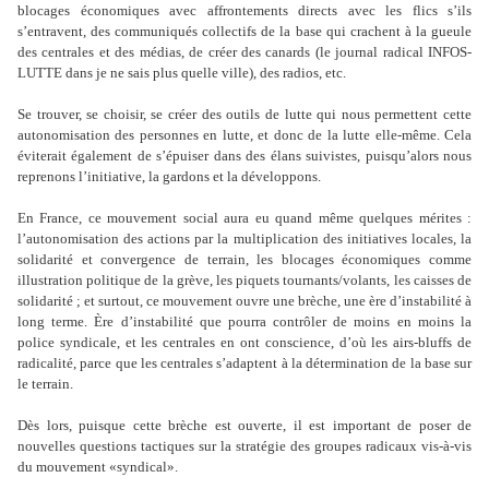
blocages économiques avec affrontements directs avec les flics s
’
ils
s
’
entravent, des communiqués collectifs de la base qui crachent à la gueule
des centrales et des médias, de créer des canards (le journal radical INFOS-
LUTTE dans je ne sais plus quelle ville), des radios, etc.
Se trouver, se choisir, se créer des outils de lutte qui nous permettent cette
autonomisation des personnes en lutte, et donc de la lutte elle-même. Cela
éviterait également de s
’
épuiser dans des élans suivistes, puisqu
’
alors nous
reprenons l
’
initiative, la gardons et la développons.
En France, ce mouvement social aura eu quand même quelques mérites :
l
’
autonomisation des actions par la multiplication des initiatives locales, la
solidarité et convergence de terrain, les blocages économiques comme
illustration politique de la grève, les piquets tournants/volants, les caisses de
solidarité ; et surtout, ce mouvement ouvre une brèche, une ère d
’
instabilité à
long terme. Ère d
’
instabilité que pourra contrôler de moins en moins la
police syndicale, et les centrales en ont conscience, d
’
où les airs-bluffs de
radicalité, parce que les centrales s
’
adaptent à la détermination de la base sur
le terrain.
Dès lors, puisque cette brèche est ouverte, il est important de poser de
nouvelles questions tactiques sur la stratégie des groupes radicaux vis-à-vis
du mouvement «syndical».