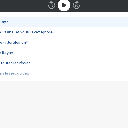
 DayZ
 a 13 ans (et vous l'avez ignoré)
e (littéralement)
im Rayan
 toutes les règles
s les jeux vidéo
us choquant de Rockstar ? - Le scandale BULLY
e plus moche de Steam
du RÊVE tourne au CAUCHEMAR
pendant 8 heures
it… à tort