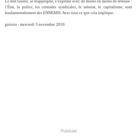
Le mot tourne, se réapproprie, s
’
exprime avec de moins en moins de retenue :
l
’É
tat, la police, les centrales syndicales, le salariat, le capitalisme, sont
fondamentalement des ENNEMIS. Avec tout ce que cela implique.
guitoto - mercredi 3 novembre 2010.
Publicité