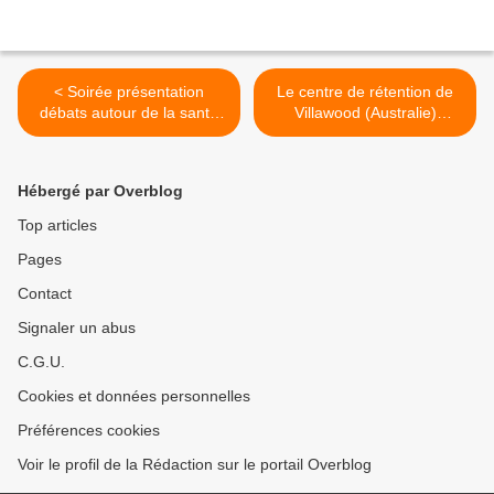
< Soirée présentation
Le centre de rétention de
débats autour de la santé
Villawood (Australie)
Vendredi 29 avril à
incendié par ses retenus -
Marseille
nuit du 20 au 21 avril >
Hébergé par Overblog
Top articles
Pages
Contact
Signaler un abus
C.G.U.
Cookies et données personnelles
Préférences cookies
Voir le profil de la Rédaction sur le portail Overblog