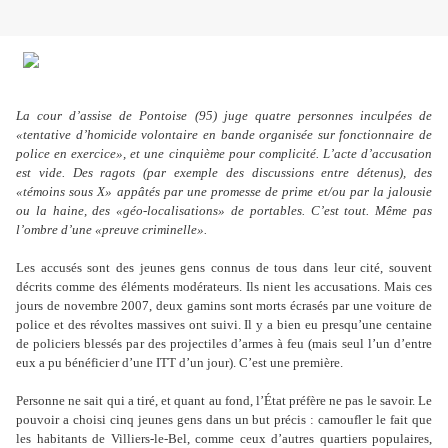
La cour d’assise de Pontoise (95) juge quatre personnes inculpées de
«tentative d’homicide volontaire en bande organisée sur fonctionnaire de
police en exercice», et une cinquième pour complicité. L’acte d’accusation
est vide. Des ragots (par exemple des discussions entre détenus), des
«témoins sous X» appâtés par une promesse de prime et/ou par la jalousie
ou la haine, des «géo-localisations» de portables. C’est tout. Même pas
l’ombre d’une «preuve criminelle».
Les accusés sont des jeunes gens connus de tous dans leur cité, souvent
décrits comme des éléments modérateurs. Ils nient les accusations. Mais ces
jours de novembre 2007, deux gamins sont morts écrasés par une voiture de
police et des révoltes massives ont suivi. Il y a bien eu presqu’une centaine
de policiers blessés par des projectiles d’armes à feu (mais seul l’un d’entre
eux a pu bénéficier d’une ITT d’un jour). C’est une première.
Personne ne sait qui a tiré, et quant au fond, l’État préfère ne pas le savoir. Le
pouvoir a choisi cinq jeunes gens dans un but précis : camoufler le fait que
les habitants de Villiers-le-Bel, comme ceux d’autres quartiers populaires,