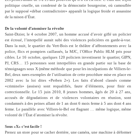
politique cruelle, un condensé de la démocratie bourgeoise, où camouflée
par le supposé «débat contradictoire» apparaît la logique froide et assassine
de la raison d’État.
De la volonté d’atomiser la révolte
Saint-Dizier, le 4 octobre 2007, un homme accusé d’avoir giflé un policier
est écroué, l’interpellé aurait subi des violences policières en garde-à-vue.
Dans la nuit, le quartier du Vert-Bois est le théâtre d’affrontements avec la
police, flics et pompiers caillassés, la MJC, l’Office Public HLM pris pour
cibles. Le 16 octobre, quelques 120 policiers investissent le quartier, GIPN,
PJ, CRS… 15 personnes sont interpellées en grande partie sur la base de
témoignages sous X (même méthode que pour les inculpations de Villiers-le-
Bel, deux rares exemples de l’utilisation de cette procédure mise en place en
2002 avec la loi dites «Perben 2»). Les faits d’abord classés comme
«criminels» (assises) sont requalifiés, faute d’éléments, pour finir en
correctionnelle. Le 15 juin 2010, 8 jeunes hommes, âgés de 20 à 27 ans,
accusés de dégradations et de violences volontaires en réunion, sont
condamnés à des peines allant de 1 an dont 6 mois ferme à 5 ans dont 4 ans
ferme. Le parallèle avec Villiers-le-Bel est flagrant … même logique, même
volonté de l’État d’atomiser la révolte.
Sous «X» c’est facile !
Prenez un store pour se cacher derrière, une caméra, une machine à déformer