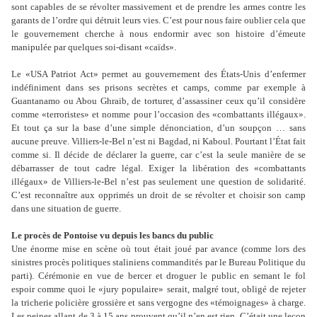
sont capables de se révolter massivement et de prendre les armes contre les
garants de l’ordre qui détruit leurs vies. C’est pour nous faire oublier cela que
le gouvernement cherche à nous endormir avec son histoire d’émeute
manipulée par quelques soi-disant «caïds».
Le «USA Patriot Act» permet au gouvernement des États-Unis d’enfermer
indéfiniment dans ses prisons secrètes et camps, comme par exemple à
Guantanamo ou Abou Ghraib, de torturer, d’assassiner ceux qu’il considère
comme «terroristes» et nomme pour l’occasion des «combattants illégaux».
Et tout ça sur la base d’une simple dénonciation, d’un soupçon … sans
aucune preuve. Villiers-le-Bel n’est ni Bagdad, ni Kaboul. Pourtant l’État fait
comme si. Il décide de déclarer la guerre, car c’est la seule manière de se
débarrasser de tout cadre légal. Exiger la libération des «combattants
illégaux» de Villiers-le-Bel n’est pas seulement une question de solidarité.
C’est reconnaître aux opprimés un droit de se révolter et choisir son camp
dans une situation de guerre.
Le procès de Pontoise vu depuis les bancs du public
Une énorme mise en scène où tout était joué par avance (comme lors des
sinistres procès politiques staliniens commandités par le Bureau Politique du
parti). Cérémonie en vue de bercer et droguer le public en semant le fol
espoir comme quoi le «jury populaire» serait, malgré tout, obligé de rejeter
la tricherie policière grossière et sans vergogne des «témoignages» à charge.
Les peines allant de 3 à 15 ans prouvent qu’il n’en est rien. C’était une leçon