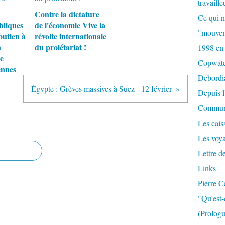
travaille
Contre la dictature
Ce qui n
bliques
de l'économie Vive la
"mouvem
outien à
révolte internationale
n
du prolétariat !
1998 en
e
Copwat
ennes
Debordi
Égypte : Grèves massives à Suez - 12 février
Depuis l
Commun
Les caiss
Les voy
Lettre d
Links
Pierre C
"Qu'est-
(Prologu