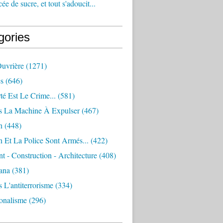
e de sucre, et tout s'adoucit...
gories
Ouvrière
(1271)
s
(646)
té Est Le Crime...
(581)
s La Machine À Expulser
(467)
n
(448)
 Et La Police Sont Armés...
(422)
 - Construction - Architecture
(408)
ana
(381)
 L'antiterrorisme
(334)
ionalisme
(296)