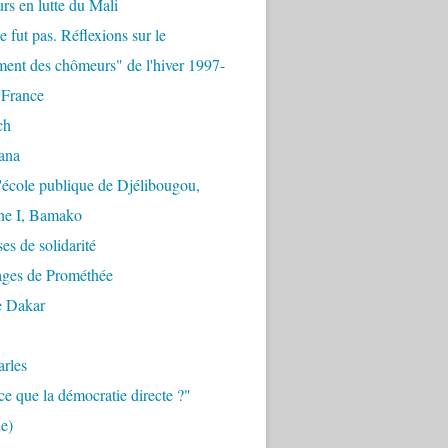
urs en lutte du Mali
e fut pas. Réflexions sur le
ent des chômeurs" de l'hiver 1997-
 France
ch
ana
'école publique de Djélibougou,
e I, Bamako
es de solidarité
ages de Prométhée
e Dakar
arles
ce que la démocratie directe ?"
e)