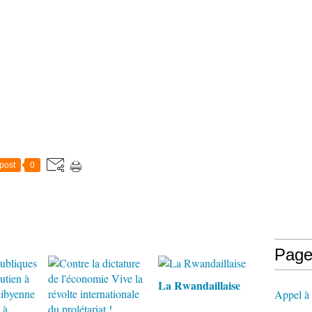
post
0
Page
La Rwandaillaise
Appel à l