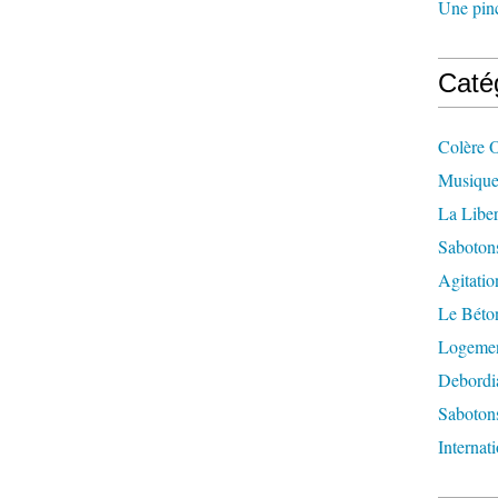
Une pincé
Caté
Colère 
Musique
La Liber
Saboton
Agitatio
Le Béton
Logement
Debordi
Sabotons
Internat