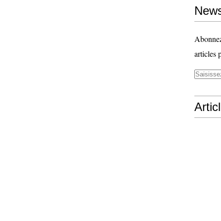
News
Abonnez-
articles 
Artic