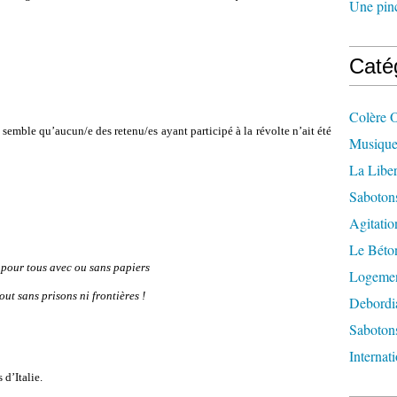
Une pincé
Caté
Colère 
il semble qu
’
aucun/e des retenu/es ayant participé à la révolte n
’
ait été
Musique
La Liber
Saboton
Agitatio
Le Béton
 pour tous avec ou sans papiers
Logement
tout sans prisons ni frontières !
Debordi
Sabotons
Internat
s d
’
Italie.