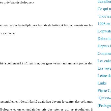
travaille
les grévistes de Bologne.»
Ce qui n
"mouvem
1998 en
ntendre via les téléphones les cris de luttes et les battements sur les
Copwat
ice et versa.
Debordi
Depuis l
Commun
Les caiss
rité a commencé à s
’
organiser, des gens venant notamment porter des
Les voy
Lettre d
Links
Pierre C
"Qu'est-
rassemblement de solidarité avait lieu devant le centre, des colonnes
(Prologu
Bologne et on entendait les cris des retenus qui se révoltaient à