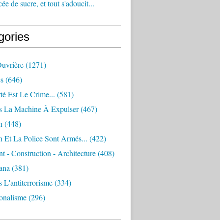
e de sucre, et tout s'adoucit...
gories
Ouvrière
(1271)
s
(646)
té Est Le Crime...
(581)
s La Machine À Expulser
(467)
n
(448)
 Et La Police Sont Armés...
(422)
 - Construction - Architecture
(408)
ana
(381)
 L'antiterrorisme
(334)
ionalisme
(296)