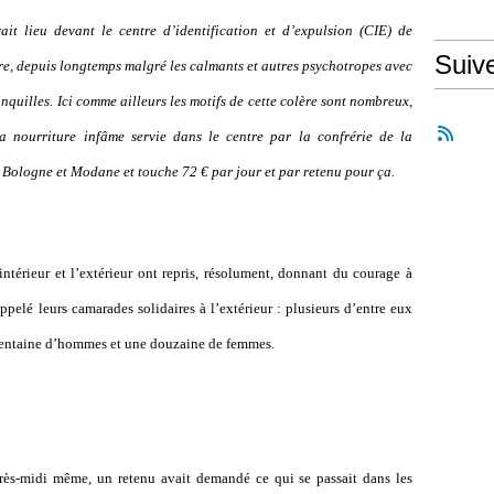
it lieu devant le centre d’identification et d
’
expulsion (CIE) de
Suiv
ère, depuis longtemps malgré les calmants et autres psychotropes avec
ranquilles. Ici comme ailleurs les motifs de cette colère sont nombreux,
a nourriture infâme servie dans le centre par la confrérie de la
 Bologne et Modane et touche 72 € par jour et par retenu pour ça.
intérieur et l
’
extérieur ont repris, résolument, donnant du courage à
ppelé leurs camarades solidaires à l
’
extérieur : plusieurs d
’
entre eux
rentaine d
’
hommes et une douzaine de femmes.
rès-midi même, un retenu avait demandé ce qui se passait dans les