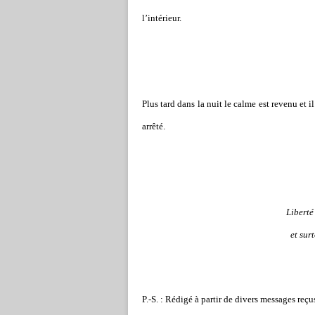
l
’
intérieur.
Plus tard dans la nuit le calme est revenu et 
arrêté.
Liberté
et sur
P.-S. : Rédigé à partir de divers messages reçu