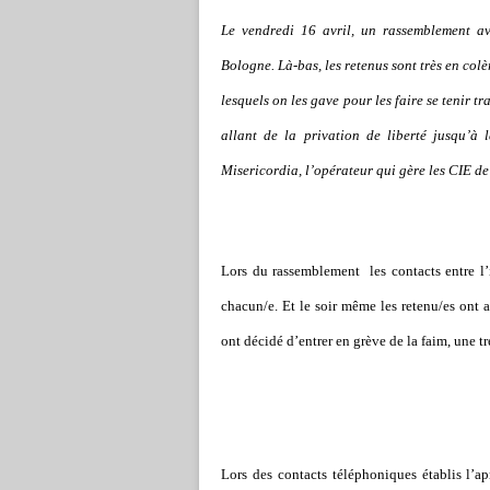
Le vendredi 16 avril, un rassemblement ava
Bologne. Là-bas, les retenus sont très en col
lesquels on les gave pour les faire se tenir t
allant de la privation de liberté jusqu
’
à l
Misericordia, l
’
opérateur qui gère les CIE de
Lors du rassemblement les contacts entre l
’
chacun/e. Et le soir même les retenu/es ont a
ont décidé d
’
entrer en grève de la faim, une t
Lors des contacts téléphoniques établis l
’
ap