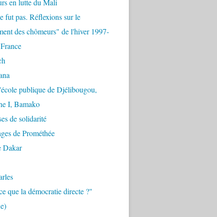
urs en lutte du Mali
e fut pas. Réflexions sur le
ent des chômeurs" de l'hiver 1997-
 France
ch
ana
'école publique de Djélibougou,
e I, Bamako
es de solidarité
ages de Prométhée
e Dakar
arles
ce que la démocratie directe ?"
e)