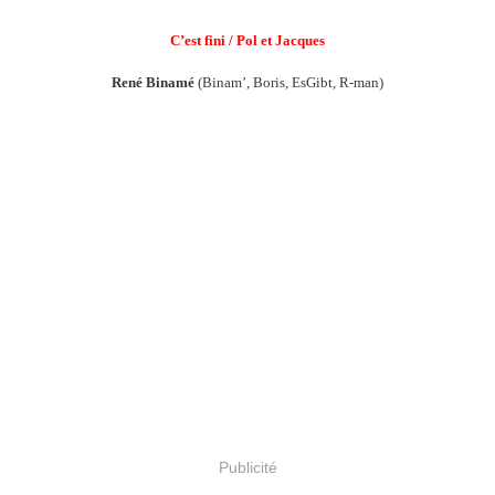
C’est fini / Pol et Jacques
René Binamé
(Binam’, Boris, EsGibt, R-man)
Publicité