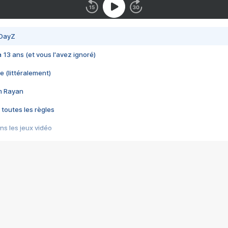
 DayZ
 a 13 ans (et vous l'avez ignoré)
e (littéralement)
im Rayan
 toutes les règles
s les jeux vidéo
us choquant de Rockstar ? - Le scandale BULLY
e plus moche de Steam
du RÊVE tourne au CAUCHEMAR
pendant 8 heures
it… à tort