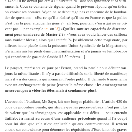
à 14h30 il ne devait pas être à l’uni­ver­sité ?» Dans son igno­rance et sa suf­fi­
sance, la Cour se contente de rigo­ler quand le pré­venu répond qu’en thèse,
on choi­sit ses horai­res. Wyon ne se décou­rage pas et conti­nue de le bom­bar­
der de ques­tions : «Est-ce qu’il a réa­lisé qu’il est en France et que la police
n’est pas là pour atta­quer les gens ?» [ah bon, pour­tant y’en a qui ne se pri­
vent pas… par exem­ple
ici
ou
là
]
«Quelles sont ses capa­ci­tés de dis­cer­ne­
ment pour un niveau de Master 2 ?»
«Vous avez voulu lancer des cailloux
sans vou­loir bles­ser, alors quel inté­rêt ?» [visi­ble­ment cette magis­trate, par
ailleurs haute placée dans la puis­sante Union Syndicale de la Magistrature,
n’a jamais mis les pieds dans une mani­fes­ta­tion et n’a jamais vu les robo­cops
qui canar­dent de gaz et de fla­sh­ball à 50 mètres…]
Le par­quet, repré­senté ce jour par Ferron, prend la parole pour débi­ter tou­
jours la même lita­nie : Il n’y a pas de dif­fi­cultés sur la liberté de mani­fes­ter,
mais il y a des cas­seurs qui mena­cent l’ordre public. Il demande 6 mois ferme
avec un amé­na­ge­ment de peine [encore la même chose :
les amé­na­ge­ments
ne ser­vent pas à vider les tôles, mais à condam­ner plus
].
L’avocat de l’étudiant, Me Sayn, fait une longue plai­doi­rie : L’arti­cle 430 du
code de pro­cé­dure pénale, qui sti­pule que les procès-ver­baux n’ont pas plus
de valeur que les témoi­gna­ges, est appli­ca­ble aux délits — sous-entendu
Taillebot a menti au cours d’une audience pré­cé­dente
quand il l’a coupé
pour lui dire que cela n’est appli­ca­ble qu’aux contra­ven­tions. Il revient
encore sur cette séance pour dénon­cer les réqui­si­tions d’Escolano, très graves