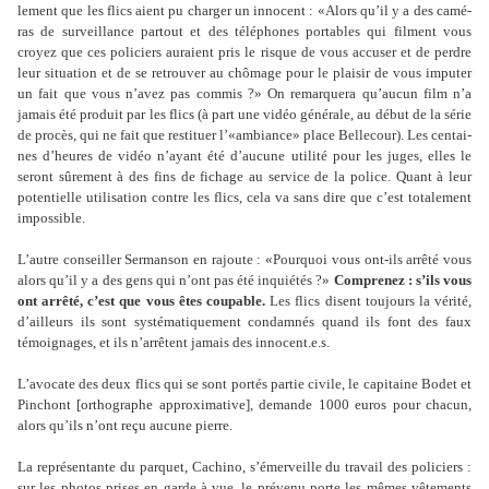
le­ment que les flics aient pu char­ger un inno­cent : «Alors qu’il y a des camé­
ras de sur­veillance par­tout et des télé­pho­nes por­ta­bles qui fil­ment vous
croyez que ces poli­ciers auraient pris le risque de vous accu­ser et de perdre
leur situa­tion et de se retrou­ver au chô­mage pour le plai­sir de vous impu­ter
un fait que vous n’avez pas commis ?» On remar­quera qu’aucun film n’a
jamais été pro­duit par les flics (à part une vidéo géné­rale, au début de la série
de procès, qui ne fait que res­ti­tuer l’«ambiance» place Bellecour). Les cen­tai­
nes d’heures de vidéo n’ayant été d’aucune uti­lité pour les juges, elles le
seront sûre­ment à des fins de fichage au ser­vice de la police. Quant à leur
poten­tielle uti­li­sa­tion contre les flics, cela va sans dire que c’est tota­le­ment
impos­si­ble.
L’autre conseiller Sermanson en rajoute : «Pourquoi vous ont-ils arrêté vous
alors qu’il y a des gens qui n’ont pas été inquié­tés ?»
Comprenez : s’ils vous
ont arrêté, c’est que vous êtes cou­pa­ble.
Les flics disent tou­jours la vérité,
d’ailleurs ils sont sys­té­ma­ti­que­ment condam­nés quand ils font des faux
témoi­gna­ges, et ils n’arrê­tent jamais des inno­cent.e.s.
L’avo­cate des deux flics qui se sont portés partie civile, le capi­taine Bodet et
Pinchont [
orthographe approximative
], demande 1000 euros pour chacun,
alors qu’ils n’ont reçu aucune pierre.
La repré­sen­tante du par­quet, Cachino, s’émerveille du tra­vail des poli­ciers :
sur les photos prises en garde à vue, le pré­venu porte les mêmes vête­ments