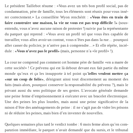
Le pré­si­dent Taillebot résume : «Vous avez un très bon profil social, pas de
condam­na­tion, père de famille, tous les éléments sont réunis pour vous insé­
rer cor­rec­te­ment.» La conseillère Wyon ren­ché­rit :
«Vous êtes en train de
faire cons­truire une maison, la vie ne vous est pas trop dif­fi­cile !»
(sous-
entendu, vous n’avez aucune raison de pro­tes­ter !) suivie par la repré­sen­tante
du par­quet qui reprend : «Vous avez un profil tel que vous êtes capa­ble de
tra­vailler, vous allez avoir un contrat, vous n’êtes pas dans la rue… pour­quoi
aller casser du poli­cier, je n’arrive pas à com­pren­dre…» Et elle répète, incré­
dule :
«Vous n’avez pas le profil»
(mais, per­sonne n’a «le profil» !).
La cour ne com­prend pas com­ment cet homme père de famille «en a marre de
cette société» ! Ce pré­venu qui est là debout devant eux fait partie du même
monde qu’eux et ça les insup­porte à tel point qu’
ielles veu­lent mettre ça
«sur un coup de folie»
, déni­grant ainsi tout dis­cer­ne­ment au moment des
faits (mais alors, pour­quoi conser­ver la res­pon­sa­bi­lité du pré­venu ?), mais le
pri­vant aussi du sens poli­ti­que de ses gestes. L’avo­cate géné­rale demande
une peine ferme d’empri­son­ne­ment à exé­cu­ter avec un bra­ce­let électronique.
Une des peines les plus lour­des, mais aussi une peine signi­fi­ca­tive de la
raison d’être des amé­na­ge­ments de peine : il ne s’agit pas de vider les pri­sons
ni de réduire les peines, mais bien d’en inven­ter de nou­vel­les.
Quelques semai­nes plus tard le ver­dict tombe : 6 mois ferme alors qu’en com­
pa­ru­tion immé­diate, le par­quet n’avait demandé que du sursis, et le tri­bu­nal