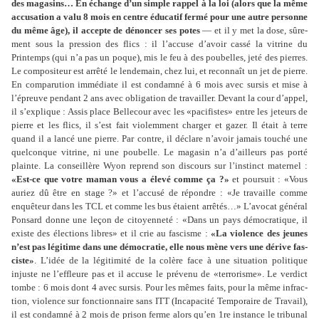
des maga­sins… En échange d’un simple rappel à la loi (alors que la même
accu­sa­tion a valu 8 mois en centre éducatif fermé pour une autre per­sonne
du même âge), il accepte de dénon­cer ses potes
— et il y met la dose, sûre­
ment sous la pres­sion des flics : il l’accuse d’avoir cassé la vitrine du
Printemps (qui n’a pas un poque), mis le feu à des pou­bel­les, jeté des pier­res.
Le com­po­si­teur est arrêté le len­de­main, chez lui, et reconnaît un jet de pierre.
En com­pa­ru­tion immé­diate il est condamné à 6 mois avec sursis et mise à
l’épreuve pen­dant 2 ans avec obli­ga­tion de tra­vailler. Devant la cour d’appel,
il s’expli­que : Assis place Bellecour avec les «paci­fis­tes» entre les jeteurs de
pierre et les flics, il s’est fait vio­lem­ment char­ger et gazer. Il était à terre
quand il a lancé une pierre. Par contre, il déclare n’avoir jamais touché une
quel­conque vitrine, ni une pou­belle. Le maga­sin n’a d’ailleurs pas porté
plainte. La conseillère Wyon reprend son dis­cours sur l’ins­tinct mater­nel :
«Est-ce que votre maman vous a élevé comme ça ?»
et pour­suit : «Vous
auriez dû être en stage ?» et l’accusé de répon­dre : «Je tra­vaille comme
enquê­teur dans les TCL et comme les bus étaient arrê­tés…» L’avocat géné­ral
Ponsard donne une leçon de citoyen­neté : «Dans un pays démo­cra­ti­que, il
existe des élections libres» et il crie au fas­cisme :
«La vio­lence des jeunes
n’est pas légi­time dans une démo­cra­tie, elle nous mène vers une dérive fas­
ciste»
. L’idée de la légi­ti­mité de la colère face à une situa­tion poli­ti­que
injuste ne l’effleure pas et il accuse le pré­venu de «ter­ro­risme». Le ver­dict
tombe : 6 mois dont 4 avec sursis. Pour les mêmes faits, pour la même infrac­
tion, vio­lence sur fonc­tion­naire sans ITT (Incapacité Temporaire de Travail),
il est condamné à 2 mois de prison ferme alors qu’en 1re ins­tance le tri­bu­nal