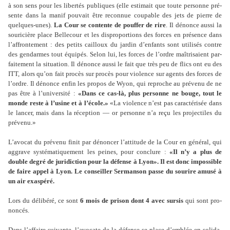
à son sens pour les liber­tés publi­ques (elle esti­mait que toute per­sonne pré­
sente dans la manif pou­vait être reconnue cou­pa­ble des jets de pierre de
quel­ques-unes).
La Cour se contente de pouf­fer de rire
. Il dénonce aussi la
sou­ri­cière place Bellecour et les dis­pro­por­tions des forces en pré­sence dans
l’affron­te­ment : des petits cailloux du jardin d’enfants sont uti­li­sés contre
des gen­dar­mes tout équipés. Selon lui, les forces de l’ordre maî­tri­saient par­
fai­te­ment la situa­tion. Il dénonce aussi le fait que très peu de flics ont eu des
ITT, alors qu’on fait procès sur procès pour vio­lence sur agents des forces de
l’ordre. Il dénonce enfin les propos de Wyon, qui repro­che au pré­venu de ne
pas être à l’uni­ver­sité :
«Dans ce cas-là, plus per­sonne ne bouge, tout le
monde reste à l’usine et à l’école.»
«La vio­lence n’est pas carac­té­ri­sée dans
le lancer, mais dans la récep­tion — or per­sonne n’a reçu les pro­jec­ti­les du
pré­venu.»
L’avocat du pré­venu finit par dénon­cer l’atti­tude de la Cour en géné­ral, qui
aggrave sys­té­ma­ti­que­ment les peines, pour conclure :
«Il n’y a plus de
double degré de juri­dic­tion pour la défense à Lyon». Il est donc impos­si­ble
de faire appel à Lyon. Le conseiller Sermanson passe du sou­rire amusé à
un air exas­péré.
Lors du déli­béré, ce sont
6 mois de prison dont 4 avec sursis
qui sont pro­
non­cés.
Dans l’affaire sui­vante, l’avo­cate de la défense se place d’emblée en soli­da­