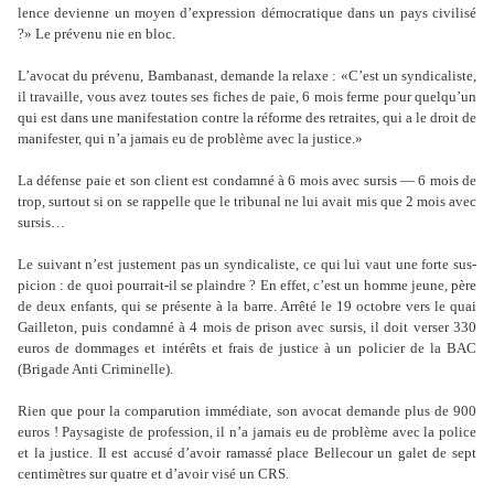
lence devienne un moyen d’expres­sion démo­cra­ti­que dans un pays civi­lisé
?» Le pré­venu nie en bloc.
L’avocat du pré­venu, Bambanast, demande la relaxe : «C’est un syn­di­ca­liste,
il tra­vaille, vous avez toutes ses fiches de paie, 6 mois ferme pour quelqu’un
qui est dans une mani­fes­ta­tion contre la réforme des retrai­tes, qui a le droit de
mani­fes­ter, qui n’a jamais eu de pro­blème avec la jus­tice.»
La défense paie et son client est condamné à 6 mois avec sursis — 6 mois de
trop, sur­tout si on se rap­pelle que le tri­bu­nal ne lui avait mis que 2 mois avec
sursis…
Le sui­vant n’est jus­te­ment pas un syn­di­ca­liste, ce qui lui vaut une forte sus­
pi­cion : de quoi pour­rait-il se plain­dre ? En effet, c’est un homme jeune, père
de deux enfants, qui se pré­sente à la barre. Arrêté le 19 octo­bre vers le quai
Gailleton, puis condamné à 4 mois de prison avec sursis, il doit verser 330
euros de dom­ma­ges et inté­rêts et frais de jus­tice à un poli­cier de la BAC
(Brigade Anti Criminelle).
Rien que pour la com­pa­ru­tion immé­diate, son avocat demande plus de 900
euros ! Paysagiste de pro­fes­sion, il n’a jamais eu de pro­blème avec la police
et la jus­tice. Il est accusé d’avoir ramassé place Bellecour un galet de sept
cen­ti­mè­tres sur quatre et d’avoir visé un CRS.