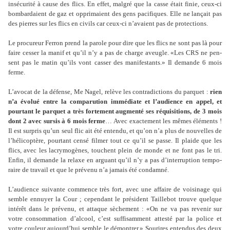
insé­cu­rité à cause des flics. En effet, malgré que la casse était finie, ceux-ci
bom­bar­daient de gaz et oppri­maient des gens paci­fi­ques. Elle ne lan­çait pas
des pier­res sur les flics en civils car ceux-ci n’avaient pas de pro­tec­tions.
Le pro­cu­reur Ferron prend la parole pour dire que les flics ne sont pas là pour
faire cesser la manif et qu’il n’y a pas de charge aveu­gle. «Les CRS ne pen­
sent pas le matin qu’ils vont casser des mani­fes­tants.» Il demande 6 mois
ferme.
L’avocat de la défense, Me Nagel, relève les contra­dic­tions du par­quet :
rien
n’a évolué entre la com­pa­ru­tion immé­diate et l’audience en appel, et
pour­tant le par­quet a très for­te­ment aug­menté ses réqui­si­tions, de 3 mois
dont 2 avec sursis à 6 mois ferme
… Avec exac­te­ment les mêmes éléments !
Il est sur­pris qu’un seul flic ait été entendu, et qu’on n’a plus de nou­vel­les de
l’héli­coptère, pour­tant censé filmer tout ce qu’il se passe. Il plaide que les
flics, avec les lacry­mo­gè­nes, tou­chent plein de monde et ne font pas le tri.
Enfin, il demande la relaxe en arguant qu’il n’y a pas d’inter­rup­tion tem­po­
raire de tra­vail et que le pré­venu n’a jamais été condamné.
L’audience sui­vante com­mence très fort, avec une affaire de voi­si­nage qui
semble ennuyer la Cour ; cepen­dant le pré­si­dent Taillebot trouve quel­que
inté­rêt dans le pré­venu, et atta­que sèche­ment : «On ne va pas reve­nir sur
votre consom­ma­tion d’alcool, c’est suf­fi­sam­ment attesté par la police et
votre cou­leur aujourd’hui semble le démon­trer.» Sourires enten­dus des deux