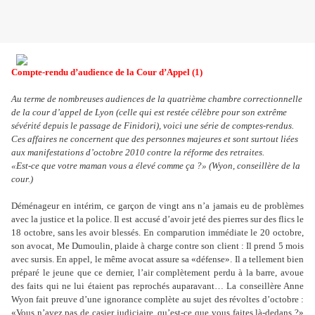
Compte-rendu d’audience de la Cour d’Appel (1)
Au terme de nombreuses audiences de la quatrième chambre correctionnelle
de la cour d’appel de Lyon (celle qui est restée célèbre pour son extrême
sévérité depuis le passage de Finidori), voici une série de comptes-rendus.
Ces affaires ne concernent que des personnes majeures et sont surtout liées
aux manifestations d’octobre 2010 contre la réforme des retraites.
«Est-ce que votre maman vous a élevé comme ça ?» (Wyon, conseillère de la
cour.)
Déménageur en inté­rim, ce garçon de vingt ans n’a jamais eu de pro­blè­mes
avec la jus­tice et la police. Il est accusé d’avoir jeté des pier­res sur des flics le
18 octo­bre, sans les avoir blessés. En com­pa­ru­tion immé­diate le 20 octo­bre,
son avocat, Me Dumoulin, plaide à charge contre son client : Il prend 5 mois
avec sursis. En appel, le même avocat assure sa «défense». Il a tel­le­ment bien
pré­paré le jeune que ce der­nier, l’air com­plè­te­ment perdu à la barre, avoue
des faits qui ne lui étaient pas repro­chés aupa­ra­vant… La conseillère Anne
Wyon fait preuve d’une igno­rance com­plète au sujet des révol­tes d’octo­bre :
«Vous n’avez pas de casier judi­ciaire, qu’est-ce que vous faites là-dedans ?»