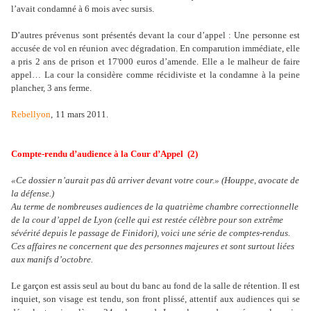
l’avait condamné à 6 mois avec sursis.
D’autres pré­ve­nus sont pré­sen­tés devant la cour d’appel : Une per­sonne est
accu­sée de vol en réu­nion avec dégra­da­tion. En com­pa­ru­tion immé­diate, elle
a pris 2 ans de prison et 17'000 euros d’amende. Elle a le mal­heur de faire
appel… La cour la consi­dère comme réci­di­viste et la condamne à la peine
plan­cher, 3 ans ferme.
Rebellyon
,
11 mars 2011
.
Compte-rendu d’audience à la Cour d’Appel (2)
«Ce dossier n’aurait pas dû arriver devant votre cour.» (Houppe, avocate de
la défense.)
Au terme de nombreuses audiences de la quatrième chambre correctionnelle
de la cour d’appel de Lyon (celle qui est restée célèbre pour son extrême
sévérité depuis le passage de Finidori), voici une série de comptes-rendus.
Ces affaires ne concernent que des personnes majeures et sont surtout liées
aux manifs d’octobre.
Le garçon est assis seul au bout du banc au fond de la salle de réten­tion. Il est
inquiet, son visage est tendu, son front plissé, atten­tif aux audien­ces qui se