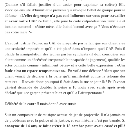
(Comme s’il fal­lait jus­ti­fier d’un casier pour expri­mer sa colère.) Elle
s’occupe ensuite d’humi­lier le pré­venu qui invo­que l’effet de groupe pour sa
défense :
«L’effet de groupe n’a pas eu d’influence sur vous pour tra­vailler
et avoir votre CAP ?»
Enfin, elle joue la carte culpa­bi­li­sa­tion fami­liale et
ins­tinct mater­nel : «Votre mère, elle était d’accord avec ça ? Vous n’écoutez
pas votre mère ?»
L’avocat jus­ti­fie l’échec au CAP de pla­quiste par le fait que son client a eu
une sco­la­rité impo­sée et qu’il a été placé dans n’importe quel CAP. Puis il
plaide la mani­pu­la­tion des jeunes par les syn­di­cats (il doit consi­dé­rer son
client comme un décé­ré­bré irres­pon­sa­ble inca­pa­ble de juge­ment), qua­li­fie les
actes commis comme «infi­ni­ment bêtes» et a cette belle expres­sion :
«Une
foule c’est un espace-temps mou­vant»
. En voilà une défense ! Alors que son
client venait de décla­rer à la barre qu’il mani­fes­tait contre la réforme des
retrai­tes… Il savait donc pour­quoi il était dans la rue ce jour-là ! Et l’avocat
géné­ral demande de dou­bler la peine à 10 mois avec sursis après avoir
déclaré que «ce garçon pré­sente bien et qu’il a l’air repen­tant» !
Délibéré de la cour : 5 mois dont 3 avec sursis.
Suit un com­po­si­teur de musi­que accusé de jet de pro­jec­tile. Il n’a jamais eu
de pro­blè­mes avec la police ni la jus­tice, et son his­toire n’est pas banale.
X,
ano­nyme de 14 ans, se fait arrê­ter le 18 octo­bre pour avoir cassé et pillé