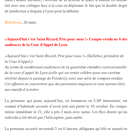
rité avec son col­lè­gue face à la cour en déplo­rant le fait que le double degré
de juri­dic­tion a dis­paru à Lyon pour la défense.
Rebellyon
,
26 mars
.
«Aujourd’hui c’est Saint Ricard, Prie pour nous !» Compte-rendu no 6 des
audiences de la Cour d’Appel de Lyon
«Aujourd’hui c’est Saint Ricard, Prie pour nous !» (Taillebot, président de
la Cour d’appel.)
Au terme de nombreuses audiences de la quatrième chambre correctionnelle
de la cour d’appel de Lyon (celle qui est restée célèbre pour son extrême
sévérité depuis le passage de Finidori), voici une série de comptes-rendus.
Ces affaires ne concernent que des personnes majeures et sont surtout liées
aux manifs d’octobre.
La per­sonne qui passe aujourd’hui, en for­ma­tion en CAP menui­se­rie, est
comme d’habi­tude accu­sée d’avoir jeté une pierre le 19 octo­bre. En com­pa­
ru­tion immé­diate le 21, elle a pris 2 mois avec sursis. Les flics disent qu’un
indi­vidu a été décrit par l’héli­co­ptère, puis arrêté.
La per­sonne accu­sée reconnaît 5 ou 6 lan­cers, allé­guant qu’elle se sen­tait en