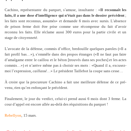
Cachino, repré­sen­tante du par­quet, s’amuse, insul­tante : «
Il reconnaît les
faits, il a une dose d’intel­li­gence qui n’était pas dans le dos­sier pré­cé­dent
;
les faits sont reconnus, assu­més» et demande 6 mois avec sursis. L’absence
de prison ferme doit être prise comme une récom­pense du fait d’avoir
reconnu les faits. Elle réclame aussi 300 euros pour la partie civile et un
stage de citoyen­neté.
L’avo­cate de la défense, commis d’office, bre­douille quel­ques paro­les («Il a
fait profil bas…»), s’emmêle dans des propos étranges («Il ne faut pas faire
d’amal­game entre le caillou et le béton [trou­vés dans ses poches] et les actes
commis…») et n’arrive même pas à choi­sir ses mots : «Quand il a, excu­sez-
moi l’expres­sion,
caillassé
…» Le pré­si­dent Taillebot la coupe sans cesse…
À croire que la pro­cu­reure Cachino a fait une meilleure défense de ce pré­
venu, rien qu’en enfon­çant le pré­cé­dent.
Finalement, le jour du ver­dict, celui-ci prend aussi 6 mois dont 3 ferme. La
cour d’appel est encore allée au-delà des réqui­si­tions du par­quet !
Rebellyon
,
15 mars
.