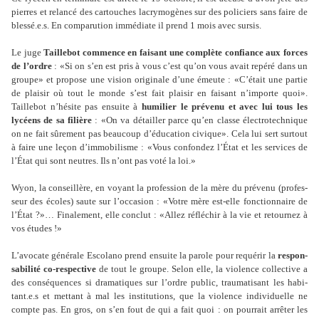
pier­res et relancé des car­tou­ches lacry­mo­gè­nes sur des poli­ciers sans faire de
blessé.e.s. En com­pa­ru­tion immé­diate il prend 1 mois avec sursis.
Le juge
Taillebot com­mence en fai­sant une com­plète confiance aux forces
de l’ordre
: «Si on s’en est pris à vous c’est qu’on vous avait repéré dans un
groupe» et pro­pose une vision ori­gi­nale d’une émeute : «C’était une partie
de plai­sir où tout le monde s’est fait plai­sir en fai­sant n’importe quoi».
Taillebot n’hésite pas ensuite à
humi­lier le pré­venu et avec lui tous les
lycéens de sa filière
: «On va détailler parce qu’en classe électrotechnique
on ne fait sûre­ment pas beau­coup d’éducation civi­que». Cela lui sert sur­tout
à faire une leçon d’immo­bi­lisme : «Vous confon­dez l’État et les ser­vi­ces de
l’État qui sont neu­tres. Ils n’ont pas voté la loi.»
Wyon, la conseillère, en voyant la pro­fes­sion de la mère du pré­venu (pro­fes­
seur des écoles) saute sur l’occa­sion : «Votre mère est-elle fonc­tion­naire de
l’État ?»… Finalement, elle conclut : «Allez réflé­chir à la vie et retour­nez à
vos études !»
L’avo­cate géné­rale Escolano prend ensuite la parole pour requé­rir la
res­pon­
sa­bi­lité co-res­pec­tive
de tout le groupe. Selon elle, la vio­lence col­lec­tive a
des consé­quen­ces si dra­ma­ti­ques sur l’ordre public, trau­ma­ti­sant les habi­
tant.e.s et met­tant à mal les ins­ti­tu­tions, que la vio­lence indi­vi­duelle ne
compte pas. En gros, on s’en fout de qui a fait quoi : on pour­rait arrê­ter les