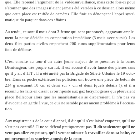
que. Elle reprend l’argu­ment de la vidéo­sur­veillance, mais cette fois-ci pour
s’étonner que des images n’aient jamais été ver­sées à ce dos­sier, alors même
que cette place est truf­fée de camé­ras. Elle finit en dénon­çant l’appel sys­té­
ma­ti­que du par­quet dans ces affai­res.
Au rendu, ce sont 6 mois dont 3 ferme qui sont pro­non­cés, aggra­vant ample­
ment la peine déci­dée en com­pa­ru­tion immé­diate (3 mois avec sursis). Les
deux flics par­ties civi­les empo­chent 200 euros sup­plé­men­tai­res pour leurs
frais de défense.
C’est ensuite au tour d’un autre jeune majeur de se pré­sen­ter à la barre.
Déménageur, très propre sur lui, il est accusé d’avoir lancé des pier­res sans
qu’il y ait d’ITT : Il a été arrêté par la Brigade de Sûreté Urbaine le 19 octo­
bre. Dans sa poche exté­rieure les poli­ciers ont trouvé une pièce de béton de
234 g mesu­rant 10 cm et demi sur 7 cm et demi (quels détails !), et il a
reconnu les faits en disant avoir riposté aux gaz lacry­mo­gè­nes qui pleu­vaient
place Bellecour alors que les mani­fes­tant.e.s se dis­per­saient. Il n’a pas vu
d’avocat.e en garde à vue, ce qui ne semble poser aucun pro­blème à l’accu­sa­
tion.
Aux magis­trat.e.s de la cour d’appel, il dit qu’il s’est laissé empor­ter, qu’il ne
s’est pas contrôlé. Il ne se défend pra­ti­que­ment pas.
Il dit seu­le­ment qu’il ne
veut pas aller en prison, qu’il veut conti­nuer à tra­vailler dans sa boîte, ce
qui pro­vo­que les sou­ri­res amusés de la cour.