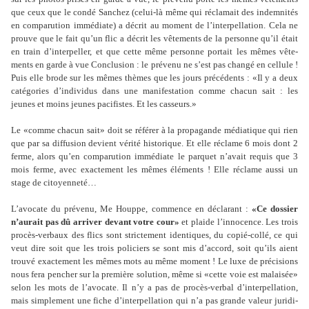
que ceux que le condé Sanchez (celui-là même qui récla­mait des indem­ni­tés
en com­pa­ru­tion immé­diate) a décrit au moment de l’inter­pel­la­tion. Cela ne
prouve que le fait qu’un flic a décrit les vête­ments de la per­sonne qu’il était
en train d’inter­pel­ler, et que cette même per­sonne por­tait les mêmes vête­
ments en garde à vue Conclusion : le pré­venu ne s’est pas changé en cel­lule !
Puis elle brode sur les mêmes thèmes que les jours pré­cé­dents : «Il y a deux
caté­go­ries d’indi­vi­dus dans une mani­fes­ta­tion comme chacun sait : les
jeunes et moins jeunes paci­fis­tes. Et les cas­seurs.»
Le «comme chacun sait» doit se réfé­rer à la pro­pa­gande média­ti­que qui rien
que par sa dif­fu­sion devient vérité his­to­ri­que. Et elle réclame 6 mois dont 2
ferme, alors qu’en com­pa­ru­tion immé­diate le par­quet n’avait requis que 3
mois ferme, avec exac­te­ment les mêmes éléments ! Elle réclame aussi un
stage de citoyen­neté…
L’avo­cate du pré­venu, Me Houppe, com­mence en décla­rant :
«Ce dos­sier
n’aurait pas dû arri­ver devant votre cour»
et plaide l’inno­cence. Les trois
procès-ver­baux des flics sont stric­te­ment iden­ti­ques, du copié-collé, ce qui
veut dire soit que les trois poli­ciers se sont mis d’accord, soit qu’ils aient
trouvé exac­te­ment les mêmes mots au même moment ! Le luxe de pré­ci­sions
nous fera pen­cher sur la pre­mière solu­tion, même si «cette voie est malai­sée»
selon les mots de l’avo­cate. Il n’y a pas de procès-verbal d’inter­pel­la­tion,
mais sim­ple­ment une fiche d’inter­pel­la­tion qui n’a pas grande valeur juri­di­