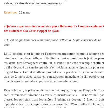
valent qu’à titre de sim­ples ren­sei­gne­ments.»
Rebellyon
, 22 mars.
«Qu’est-ce que vous êtes venu faire place Bellecour ?» Compte-rendu no 5
des audiences à la Cour d’Appel de Lyon
«Qu’est-ce que vous êtes venu faire place Bellecour ?» (un.e membre de la
cour.)
Le 19 octo­bre, c’est le jour où l’énorme mani­fes­ta­tion contre la réforme des
retrai­tes arrive place Bellecour. Un étudiant est accusé d’avoir jeté des pier­
res, deux flics témoi­gnent contre lui, disant qu’il s’est beau­coup débattu et
qu’il a dégradé un camé­scope (ils n’ont réclamé aucune répa­ra­tion pour ces
dégra­da­tions et n’ont d’ailleurs pro­duit aucun jus­ti­fi­ca­tif…). La condam­na­
tion de 2 mois avec sursis en com­pa­ru­tion immé­diate le 21 octo­bre est
tombée sous le coup des appels sys­té­ma­ti­ques du par­quet.
Devant la cour, le pré­venu, de natio­na­lité turque, dit qu’en Turquie les flics
sont extrê­me­ment vio­lent.e.s envers les mani­fes­tant.e.s — il ne vou­lait pas
bles­ser les poli­ciers mais les arrê­ter. Étudiant en doc­to­rat à Lyon, il doit
répon­dre à de curieu­ses ques­tions de la conseillère Wyon : «Il a des horai­res,