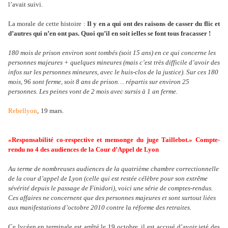
l’avait suivi.
La morale de cette his­toire :
Il y en a qui ont des rai­sons de casser du flic et
d’autres qui n’en ont pas. Quoi qu’il en soit ielles se font tous fra­cas­ser !
180 mois de prison environ sont tombés (soit 15 ans) en ce qui concerne les
personnes majeures + quelques mineures (mais c’est très difficile d’avoir des
infos sur les personnes mineures, avec le huis-clos de la justice). Sur ces 180
mois, 96 sont ferme, soit 8 ans de prison… répartis sur environ 25
personnes. Les peines vont de 2 mois avec sursis à 1 an ferme.
Rebellyon
,
19 mars
.
«Responsabilité co-respective et mensonge du juge Taillebot.» Compte-
rendu no 4 des audiences de la Cour d’Appel de Lyon
Au terme de nombreuses audiences de la quatrième chambre correctionnelle
de la cour d’appel de Lyon (celle qui est restée célèbre pour son extrême
sévérité depuis le passage de Finidori), voici une série de comptes-rendus.
Ces affaires ne concernent que des personnes majeures et sont surtout liées
aux manifestations d’octobre 2010 contre la réforme des retraites.
Ce lycéen en ter­mi­nale est arrêté le 19 octo­bre, il est accusé d’avoir jeté des