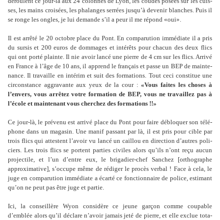
dérou­lent ce jour-là aux 24 colon­nes de Lyon, les coudes posées sur les cuis­
ses, les mains croi­sées, les pha­lan­ges ser­rées jusqu’à deve­nir blan­ches. Puis il
se ronge les ongles, je lui demande s’il a peur il me répond «oui».
Il est arrêté le 20 octo­bre place du Pont. En com­pa­ru­tion immé­diate il a pris
du sursis et 200 euros de dom­ma­ges et inté­rêts pour chacun des deux flics
qui ont porté plainte. Il nie avoir lancé une pierre de 4 cm sur les flics. Arrivé
en France à l’âge de 10 ans, il apprend le fran­çais et passe un BEP de main­te­
nance. Il tra­vaille en inté­rim et suit des for­ma­tions. Tout ceci cons­ti­tue une
cir­cons­tance aggra­vante aux yeux de la cour :
«Vous faites les choses à
l’envers, vous arrê­tez votre for­ma­tion de BEP, vous ne tra­vaillez pas à
l’école et main­te­nant vous cher­chez des for­ma­tions !!»
Ce jour-là, le pré­venu est arrivé place du Pont pour faire déblo­quer son télé­
phone dans un maga­sin. Une manif pas­sant par là, il est pris pour cible par
trois flics qui attes­tent l’avoir vu lancé un caillou en direc­tion d’autres poli­
ciers. Les trois flics se por­tent par­ties civi­les alors qu’ils n’ont reçu aucun
pro­jec­tile, et l’un d’entre eux, le bri­ga­dier-chef Sanchez [
orthographe
approximative
], s’occupe même de rédi­ger le procès verbal ! Face à cela, le
juge en com­pa­ru­tion immé­diate a écarté ce fonc­tion­naire de police, esti­mant
qu’on ne peut pas être juge et partie.
Ici, la conseillère Wyon consi­dère ce jeune garçon comme cou­pa­ble
d’emblée alors qu’il déclare n’avoir jamais jeté de pierre, et elle exclue tota­