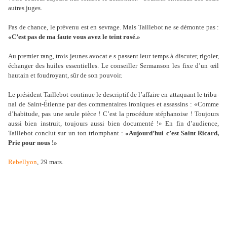
autres juges.
Pas de chance, le pré­venu est en sevrage. Mais Taillebot ne se démonte pas :
«C’est pas de ma faute vous avez le teint rosé.»
Au pre­mier rang, trois jeunes avocat.e.s pas­sent leur temps à dis­cu­ter, rigo­ler,
échanger des huiles essen­tiel­les. Le conseiller Sermanson les fixe d’un œil
hau­tain et fou­droyant, sûr de son pou­voir.
Le pré­si­dent Taillebot conti­nue le des­crip­tif de l’affaire en atta­quant le tri­bu­
nal de Saint-Étienne par des com­men­tai­res iro­ni­ques et assas­sins : «Comme
d’habi­tude, pas une seule pièce ! C’est la pro­cé­dure sté­pha­noise ! Toujours
aussi bien ins­truit, tou­jours aussi bien docu­menté !» En fin d’audience,
Taillebot conclut sur un ton triom­phant :
«Aujourd’hui c’est Saint Ricard,
Prie pour nous !»
Rebellyon
,
29 mars
.