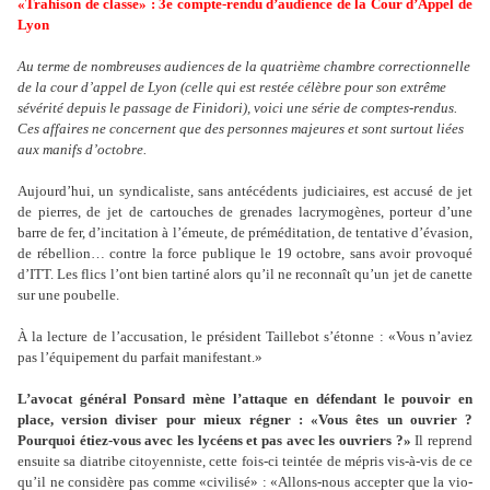
«Trahison de classe» : 3e compte-rendu d’audience de la Cour d’Appel de
Lyon
Au terme de nombreuses audiences de la quatrième chambre correctionnelle
de la cour d’appel de Lyon (celle qui est restée célèbre pour son extrême
sévérité depuis le passage de Finidori), voici une série de comptes-rendus.
Ces affaires ne concernent que des personnes majeures et sont surtout liées
aux manifs d’octobre.
Aujourd’hui, un syn­di­ca­liste, sans anté­cé­dents judi­ciai­res, est accusé de jet
de pier­res, de jet de car­tou­ches de gre­na­des lacry­mo­gè­nes, por­teur d’une
barre de fer, d’inci­ta­tion à l’émeute, de pré­mé­di­ta­tion, de ten­ta­tive d’évasion,
de rébel­lion… contre la force publi­que le 19 octo­bre, sans avoir pro­vo­qué
d’ITT. Les flics l’ont bien tar­tiné alors qu’il ne reconnaît qu’un jet de canette
sur une pou­belle.
À la lec­ture de l’accu­sa­tion, le pré­si­dent Taillebot s’étonne : «Vous n’aviez
pas l’équipement du par­fait mani­fes­tant.»
L’avocat géné­ral Ponsard mène l’atta­que en défen­dant le pou­voir en
place, ver­sion divi­ser pour mieux régner : «Vous êtes un ouvrier ?
Pourquoi étiez-vous avec les lycéens et pas avec les ouvriers ?»
Il reprend
ensuite sa dia­tribe citoyen­niste, cette fois-ci tein­tée de mépris vis-à-vis de ce
qu’il ne consi­dère pas comme «civi­lisé» : «Allons-nous accep­ter que la vio­