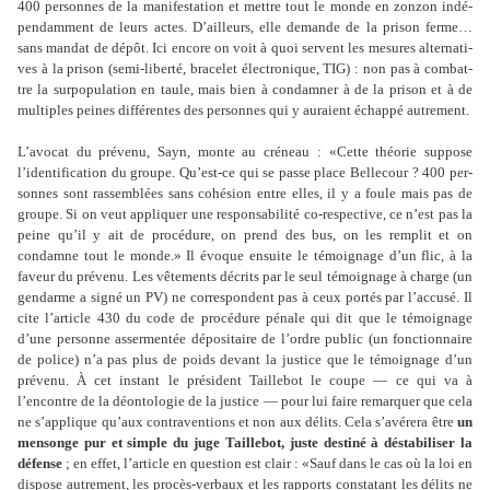
400 per­son­nes de la mani­fes­ta­tion et mettre tout le monde en zonzon indé­
pen­dam­ment de leurs actes. D’ailleurs, elle demande de la prison ferme…
sans mandat de dépôt. Ici encore on voit à quoi ser­vent les mesu­res alter­na­ti­
ves à la prison (semi-liberté, bra­ce­let électronique, TIG) : non pas à com­bat­
tre la sur­po­pu­la­tion en taule, mais bien à condam­ner à de la prison et à de
mul­ti­ples peines dif­fé­ren­tes des per­son­nes qui y auraient échappé autre­ment.
L’avocat du pré­venu, Sayn, monte au cré­neau : «Cette théo­rie sup­pose
l’iden­ti­fi­ca­tion du groupe. Qu’est-ce qui se passe place Bellecour ? 400 per­
son­nes sont ras­sem­blées sans cohé­sion entre elles, il y a foule mais pas de
groupe. Si on veut appli­quer une res­pon­sa­bi­lité co-res­pec­tive, ce n’est pas la
peine qu’il y ait de pro­cé­dure, on prend des bus, on les rem­plit et on
condamne tout le monde.» Il évoque ensuite le témoi­gnage d’un flic, à la
faveur du pré­venu. Les vête­ments décrits par le seul témoi­gnage à charge (un
gen­darme a signé un PV) ne cor­res­pon­dent pas à ceux portés par l’accusé. Il
cite l’arti­cle 430 du code de pro­cé­dure pénale qui dit que le témoi­gnage
d’une per­sonne asser­men­tée dépo­si­taire de l’ordre public (un fonc­tion­naire
de police) n’a pas plus de poids devant la jus­tice que le témoi­gnage d’un
pré­venu. À cet ins­tant le pré­si­dent Taillebot le coupe — ce qui va à
l’encontre de la déon­to­lo­gie de la jus­tice — pour lui faire remar­quer que cela
ne s’appli­que qu’aux contra­ven­tions et non aux délits. Cela s’avé­rera être
un
men­songe pur et simple du juge Taillebot, juste des­tiné à dés­ta­bi­li­ser la
défense
; en effet, l’arti­cle en ques­tion est clair : «Sauf dans le cas où la loi en
dis­pose autre­ment, les procès-ver­baux et les rap­ports cons­ta­tant les délits ne