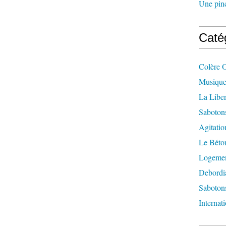
Une pincé
Caté
Colère 
Musique
La Liber
Saboton
Agitatio
Le Béton
Logement
Debordi
Sabotons
Internat