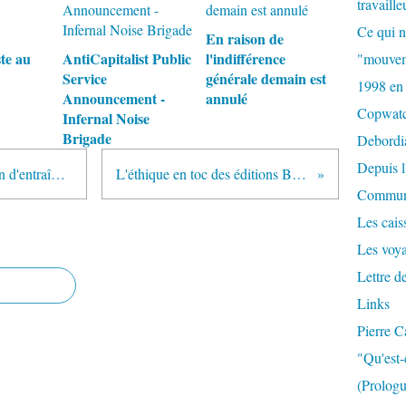
travaille
Ce qui n
En raison de
te au
AntiCapitalist Public
l'indifférence
"mouvem
Service
générale demain est
1998 en
Announcement -
annulé
Copwat
Infernal Noise
Brigade
Debordi
Depuis l
Les contre-sommets comme terrain d'entraînement
L'éthique en toc des éditions Baleine
Commun
Les caiss
Les voy
Lettre d
Links
Pierre C
"Qu'est-
(Prologu