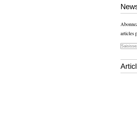
News
Abonnez-
articles 
Artic