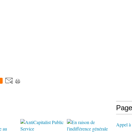
0
Page
Appel à l