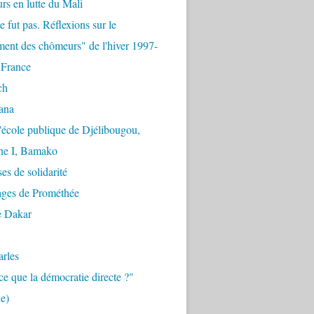
urs en lutte du Mali
e fut pas. Réflexions sur le
ent des chômeurs" de l'hiver 1997-
 France
ch
ana
'école publique de Djélibougou,
e I, Bamako
es de solidarité
ages de Prométhée
e Dakar
arles
ce que la démocratie directe ?"
e)