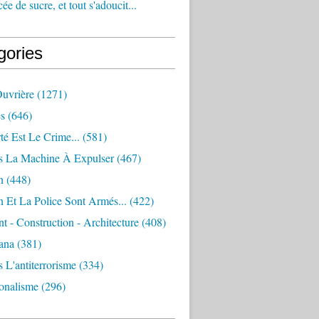
e de sucre, et tout s'adoucit...
gories
Ouvrière
(1271)
s
(646)
té Est Le Crime...
(581)
s La Machine À Expulser
(467)
n
(448)
 Et La Police Sont Armés...
(422)
 - Construction - Architecture
(408)
ana
(381)
 L'antiterrorisme
(334)
ionalisme
(296)