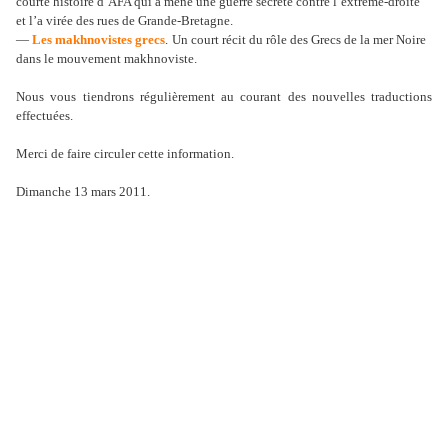
courte histoire d’AFA qui a mené une guerre secrète contre l’extrême
-droite
et l’a virée des rues de Grande-Bretagne.
—
Les makhnovistes grecs
.
Un court récit du rôle des Grecs de la mer Noire
dans le mouvement makhnoviste.
Nous vous tiendrons régulièrement au courant des nouvelles traductions
effectuées.
Merci de faire circuler cette information.
Dimanche 13 mars 2011.