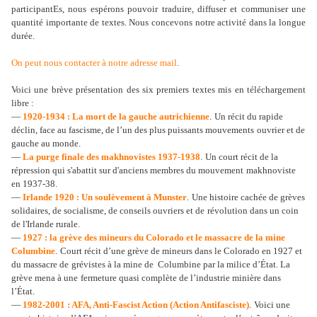
participantEs, nous espérons pouvoir traduire, diffuser et communiser une
quantité importante de textes. Nous concevons notre activité dans la longue
durée.
On peut nous contacter à notre adresse mail
.
Voici une brève présentation des six premiers textes mis en téléchargement
libre :
—
1920-1934 : La mort de la gauche autrichienne
.
Un récit du rapide
déclin, face au fascisme, de l’un des plus puissants mouvements
ouvrier et de
gauche au monde.
—
La purge finale des makhnovistes 1937-1938
.
Un court récit de la
répression qui s'abattit sur d'anciens membres du mouvement
makhnoviste
en 1937-38.
—
Irlande 1920 : Un soulèvement à Munster
.
Une histoire cachée de grèves
solidaires, de socialisme, de conseils ouvriers et de
révolution dans un coin
de l'Irlande rurale.
—
1927 : la grève des mineurs du Colorado et le massacre de la mine
Columbine
.
Court récit d’une grève de mineurs dans le Colorado en 1927 et
du massacre de
grévistes à la mine de Columbine par la milice d’État. La
grève mena à une
fermeture quasi complète de l’industrie minière dans
l’État.
—
1982-2001 : AFA, Anti-Fascist Action (Action Antifasciste)
.
Voici une