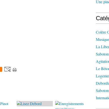
Une pincé
Caté
Colère 
Musique
La Liber
Saboton
Agitatio
Le Béton
0
Logement
Debordi
Sabotons
Internat