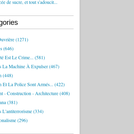
e de sucre, et tout s'adoucit...
gories
Ouvrière
(1271)
s
(646)
té Est Le Crime...
(581)
s La Machine À Expulser
(467)
n
(448)
 Et La Police Sont Armés...
(422)
 - Construction - Architecture
(408)
ana
(381)
 L'antiterrorisme
(334)
ionalisme
(296)