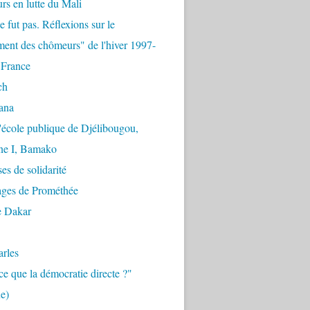
urs en lutte du Mali
e fut pas. Réflexions sur le
ent des chômeurs" de l'hiver 1997-
 France
ch
ana
'école publique de Djélibougou,
e I, Bamako
es de solidarité
ages de Prométhée
e Dakar
arles
ce que la démocratie directe ?"
e)