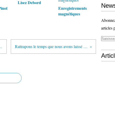
Lisez Debord
News
Pinot
Enregistrements
magnétiques
Abonnez-
articles 
gaise : mode d'emploi
Rattrapons le temps que nous avons laissé perdre
Artic