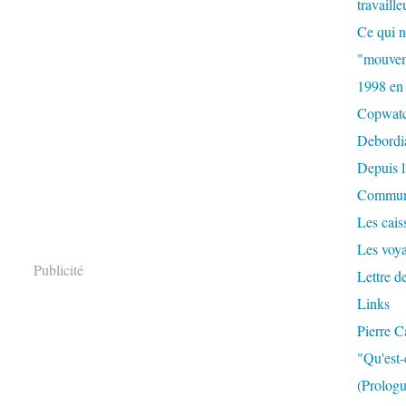
travaille
Ce qui n
"mouvem
1998 en
Copwat
Debordi
Depuis l
Commun
Les caiss
Les voy
Publicité
Lettre d
Links
Pierre C
"Qu'est-
(Prologu