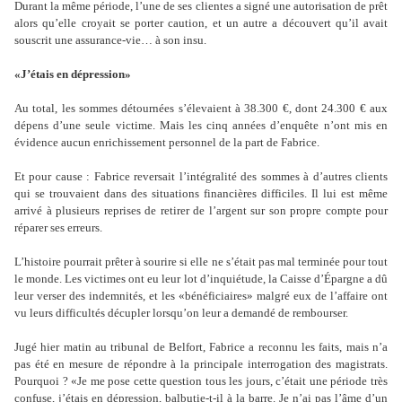
Durant la même période, l’une de ses clientes a signé une autorisation de prêt
alors qu’elle croyait se porter caution, et un autre a découvert qu’il avait
souscrit une assurance-vie… à son insu.
«J’étais en dépression»
Au total, les sommes détournées s’élevaient à 38.300 €, dont 24.300 € aux
dépens d’une seule victime. Mais les cinq années d’enquête n’ont mis en
évidence aucun enrichissement personnel de la part de Fabrice.
Et pour cause : Fabrice reversait l’intégralité des sommes à d’autres clients
qui se trouvaient dans des situations financières difficiles. Il lui est même
arrivé à plusieurs reprises de retirer de l’argent sur son propre compte pour
réparer ses erreurs.
L’histoire pourrait prêter à sourire si elle ne s’était pas mal terminée pour tout
le monde. Les victimes ont eu leur lot d’inquiétude, la Caisse d’Épargne a dû
leur verser des indemnités, et les «bénéficiaires» malgré eux de l’affaire ont
vu leurs difficultés décupler lorsqu’on leur a demandé de rembourser.
Jugé hier matin au tribunal de Belfort, Fabrice a reconnu les faits, mais n’a
pas été en mesure de répondre à la principale interrogation des magistrats.
Pourquoi ? «Je me pose cette question tous les jours, c’était une période très
confuse, j’étais en dépression, balbutie-t-il à la barre. Je n’ai pas l’âme d’un