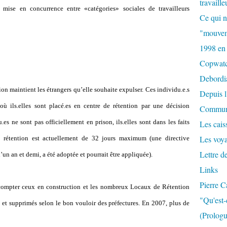
travaille
e mise en concurrence entre «catégories» sociales de travailleurs
Ce qui n
"mouvem
1998 en
Copwat
Debordi
ion maintient les étrangers qu
’
elle souhaite expulser. Ces individu.e.s
Depuis l
 où ils.elles sont placé.es en centre de rétention par une décision
Commun
u.es ne sont pas officiellement en prison, ils.elles sont dans les faits
Les caiss
Les voy
de rétention est actuellement de 32 jours maximum (une directive
Lettre d
d
’
un an et demi, a été adoptée et pourrait être appliquée).
Links
Pierre C
compter ceux en construction et les nombreux Locaux de Rétention
"Qu'est-
 et supprimés selon le bon vouloir des préfectures. En 2007, plus de
(Prologu