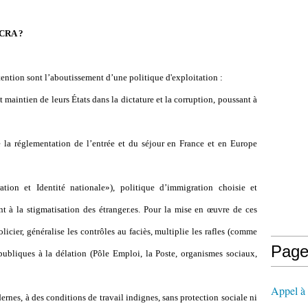
 CRA ?
ention sont l
’
aboutissement d
’
une politique d'exploitation :
t maintien de leurs États dans la dictature et la corruption, poussant à
 la réglementation de l’entrée et du séjour en France et en Europe
ion et Identité nationale»), politique d’immigration choisie et
t à la stigmatisation des étranger.es. Pour la mise en œuvre de ces
policier, généralise les contrôles au faciès, multiplie les rafles (comme
Page
 publiques à la délation (Pôle Emploi, la Poste, organismes sociaux,
Appel à l
nes, à des conditions de travail indignes, sans protection sociale ni