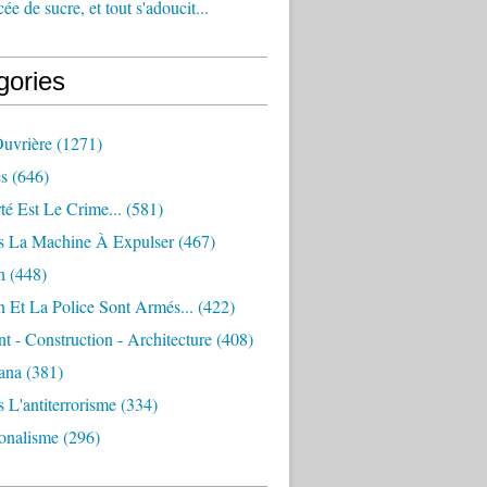
e de sucre, et tout s'adoucit...
gories
Ouvrière
(1271)
s
(646)
té Est Le Crime...
(581)
s La Machine À Expulser
(467)
n
(448)
 Et La Police Sont Armés...
(422)
 - Construction - Architecture
(408)
ana
(381)
 L'antiterrorisme
(334)
ionalisme
(296)