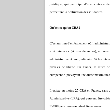
juridique, qui participe d’une stratégie d
permettant la destruction des solidarités.
Qu’est-ce qu
’
un CRA ?
C
’
est un lieu d
’
enfermement où l
’
administrat
sont retenu.e.s (et non détenu.es), au sens
administrative et non judiciaire. Si les reten
privé.es de liberté. En France, la durée 
européenne, prévoyant une durée maximum 
Il existe au moins 25 CRA en France, sans 
Administrative (LRA), qui peuvent être créés
35'000 personnes ont ainsi été retenues.