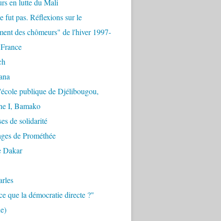
urs en lutte du Mali
e fut pas. Réflexions sur le
ent des chômeurs" de l'hiver 1997-
 France
ch
ana
'école publique de Djélibougou,
e I, Bamako
es de solidarité
ages de Prométhée
e Dakar
arles
ce que la démocratie directe ?"
e)