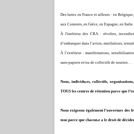
Des luttes en France et ailleurs : en Belgiqu
aux Comores, en Grèce, en Espagne, en Itali
À l'intérieur des CRA : révoltes, incendie
d
’
embarquer dans l
’
avion, mutilations, tentat
À l
’
extérieur : manifestations, sensibilisati
sans-papiers et/ou de collectifs de soutien…
Nous, individu.es, collectifs, organisatio
TOUS les centres de rétention parce que l
’
e
Nous exigeons également l
’
ouverture des fr
tous parce que chacun.e a le droit de décider