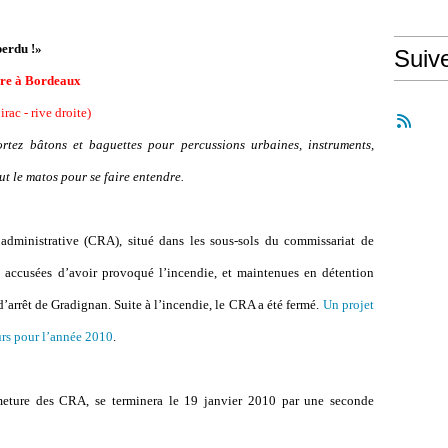
perdu !»
Suiv
bre à Bordeaux
rac - rive droite)
rtez bâtons et baguettes pour percussions urbaines, instruments,
ut le matos pour se faire entendre.
 administrative (CRA), situé dans les sous-sols du commissariat de
t accusées d
’
avoir provoqué l
’
incendie, et maintenues en détention
d
’
arrêt de Gradignan. Suite à l
’
incendie, le CRA a été fermé.
Un projet
rs pour l’année 2010
.
eture des CRA, se terminera le 19 janvier 2010 par une seconde