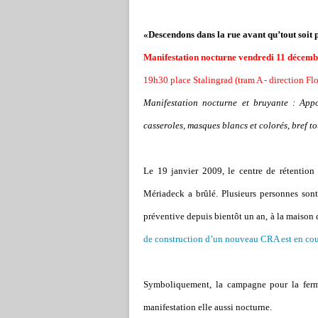
«Descendons dans la rue avant qu
’
tout soit 
Manifestation nocturne vendredi 11 décem
19h30 place Stalingrad (tram A - direction Floi
Manifestation nocturne et bruyante : Appo
casseroles, masques blancs et colorés, bref to
Le 19 janvier 2009, le centre de rétention
Mériadeck a brûlé. Plusieurs personnes son
préventive depuis bientôt un an, à la maison 
de construction d
’
un nouveau CRA est en cou
Symboliquement, la campagne pour la ferm
manifestation elle aussi nocturne.