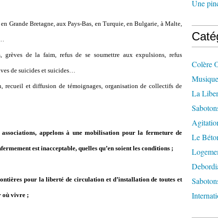
Une pincé
e, en Grande Bretagne, aux Pays-Bas, en Turquie, en Bulgarie, à Malte,
Caté
e…
s, grèves de la faim, refus de se soumettre aux expulsions, refus
Colère 
ives de suicides et suicides…
Musique
on, recueil et diffusion de témoignages, organisation de collectifs de
La Liber
Saboton
Agitatio
ns, associations, appelons à une mobilisation pour la fermeture de
Le Béton
nfermement est inacceptable, quelles qu
’
en soient les conditions ;
Logement
Debordi
ontières pour la liberté de circulation et d
’i
nstallation de toutes et
Sabotons
Internat
 où vivre ;