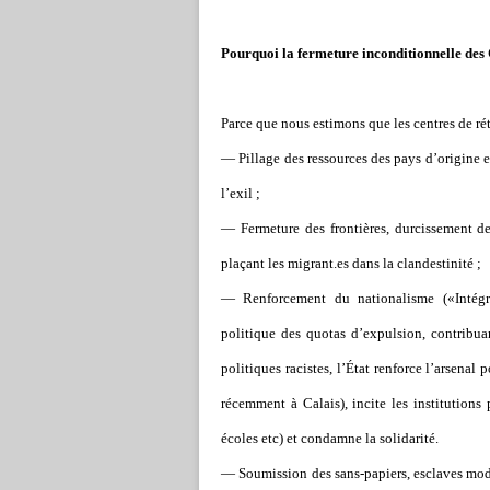
Pourquoi la fermeture inconditionnelle des
Parce que nous estimons que les centres de rét
— Pillage des ressources des pays d
’
origine e
l’exil ;
— Fermeture des frontières, durcissement de
plaçant les migrant.es dans la clandestinité ;
— Renforcement du nationalisme («Intégrat
politique des quotas d’expulsion, contribuan
politiques racistes, l’État renforce l’arsenal 
récemment à Calais), incite les institutions
écoles etc) et condamne la solidarité.
— Soumission des sans-papiers, esclaves moder