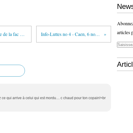
News
Abonnez-
articles 
Toulouse : Occupation permanente de la fac du Mirail
Info-Luttes no 4 - Caen, 6 novembre
Artic
 ce qui arrive à celui qui est mordu.... c chaud pour ton copain!<br