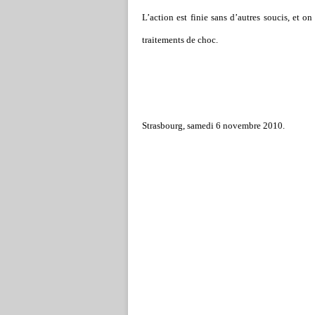
L
’
action est finie sans d
’
autres soucis, et o
traitements de choc.
S
trasbourg, s
amedi 6 novembre 2010.