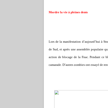
Mordre la vie à pleines dents
Lors de la manifestation d’aujourd
’
hui à St
de Sud, et après une assemblée populaire qu
action de blocage de la Fnac. Pendant ce 
camarade. D
’
autres zombies ont essayé de rentr