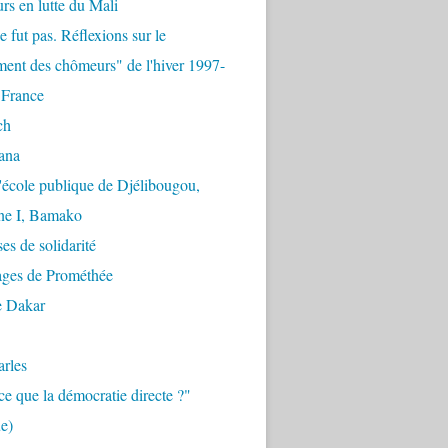
urs en lutte du Mali
e fut pas. Réflexions sur le
ent des chômeurs" de l'hiver 1997-
 France
ch
ana
'école publique de Djélibougou,
e I, Bamako
es de solidarité
ages de Prométhée
e Dakar
arles
ce que la démocratie directe ?"
e)