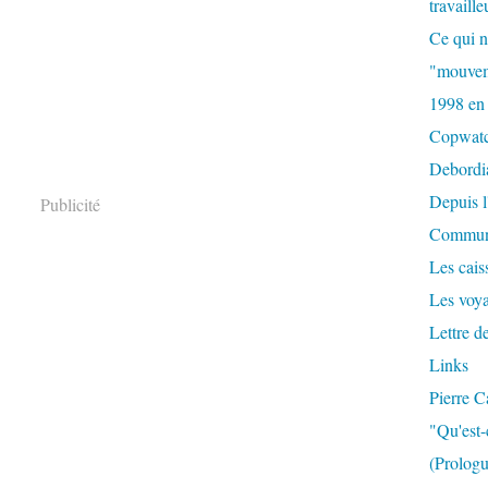
travaille
Ce qui n
"mouvem
1998 en
Copwat
Debordi
Depuis l
Publicité
Commun
Les caiss
Les voy
Lettre d
Links
Pierre C
"Qu'est-
(Prologu