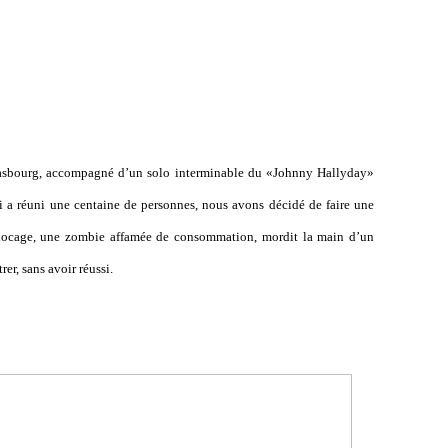
rasbourg, accompagné d
’
un solo interminable du «Johnny Hallyday»
i a réuni une centaine de personnes, nous avons décidé de faire une
blocage, une zombie affamée de consommation, mordit la main d
’
un
er, sans avoir réussi.