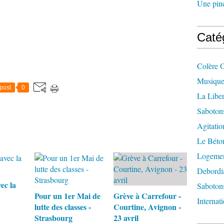
Une pincé
Caté
Colère 
Musique
post
0
La Liber
Saboton
Agitatio
Le Béton
Logement
Debordi
ec la
Sabotons
Pour un 1er Mai de
Grève à Carrefour -
Internat
lutte des classes -
Courtine, Avignon -
Strasbourg
23 avril