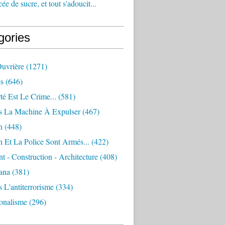
e de sucre, et tout s'adoucit...
gories
Ouvrière
(1271)
s
(646)
té Est Le Crime...
(581)
s La Machine À Expulser
(467)
n
(448)
 Et La Police Sont Armés...
(422)
 - Construction - Architecture
(408)
ana
(381)
 L'antiterrorisme
(334)
ionalisme
(296)