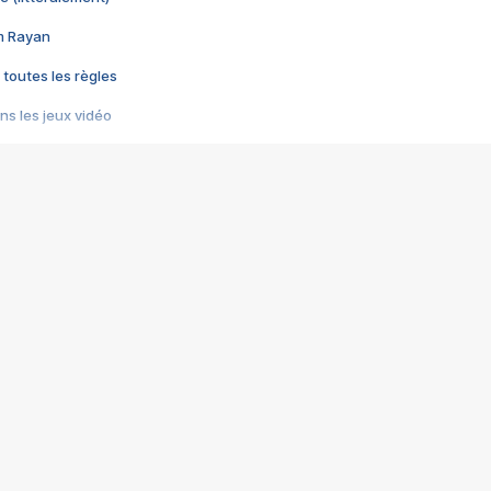
im Rayan
 toutes les règles
s les jeux vidéo
us choquant de Rockstar ? - Le scandale BULLY
e plus moche de Steam
du RÊVE tourne au CAUCHEMAR
pendant 8 heures
it… à tort
umiliés par un jeu vidéo
ire - Final Fantasy 8
ti un empire - Age of Empires
story DOFUS