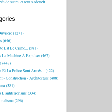
e de sucre, et tout s'adoucit...
gories
Ouvrière
(1271)
s
(646)
té Est Le Crime...
(581)
s La Machine À Expulser
(467)
n
(448)
 Et La Police Sont Armés...
(422)
 - Construction - Architecture
(408)
ana
(381)
 L'antiterrorisme
(334)
ionalisme
(296)