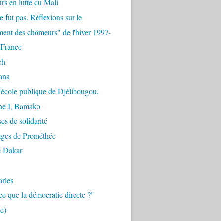
urs en lutte du Mali
e fut pas. Réflexions sur le
ent des chômeurs" de l'hiver 1997-
 France
ch
ana
'école publique de Djélibougou,
e I, Bamako
es de solidarité
ages de Prométhée
e Dakar
arles
ce que la démocratie directe ?"
e)