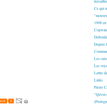
travaille
Ce qui n
"mouvem
1998 en
Copwat
Debordi
Depuis l
Commun
Les caiss
Les voy
Lettre d
Links
Pierre C
"Qu'est-
(Prologu
post
0