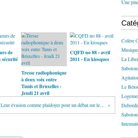
Une pincé
Caté
Colère 
Musique
urs de
CQFD no 88 - avril
 sécurité
2011 - En kiosques
La Liber
Saboton
Tresse radiophonique
Agitatio
à deux voix entre
Tunis et Bruxelles -
Le Béton
Jeudi 21 avril
Logement
Leur évasion comme plaidoyer pour un débat sur le système carcéral
Debordi
Sabotons
Internat