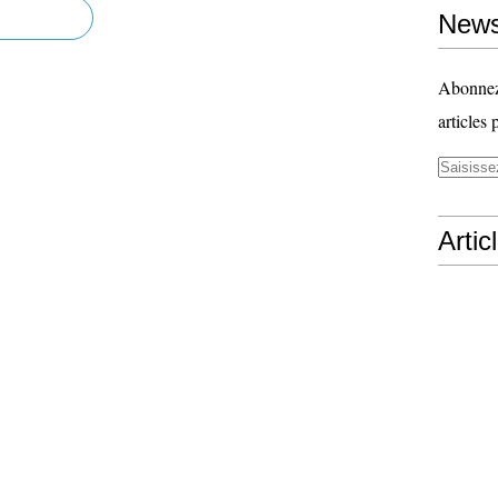
News
Abonnez-
articles 
Artic