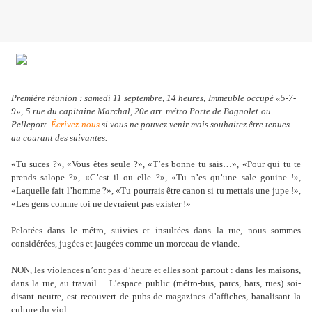
Première réunion : samedi 11 septembre, 14 heures,
Immeuble occupé «5-7-
9»,
5 rue du capitaine Marchal, 20e arr. métro Porte de Bagnolet
ou
Pelleport
.
Écrivez-nous
si vous ne pouvez venir mais souhaitez être tenues
au courant des suivantes.
«Tu suces ?», «Vous êtes seule ?», «T’es bonne tu sais…», «Pour qui tu te
prends salope ?», «C’est il ou elle ?», «Tu n’es qu’une sale gouine !»,
«Laquelle fait l’homme ?», «Tu pourrais être canon si tu mettais une jupe !»,
«Les gens comme toi ne devraient pas exister !»
Pelotées dans le métro, suivies et insultées dans la rue, nous sommes
considérées, jugées et jaugées comme un morceau de viande.
NON, les violences n’ont pas d’heure et elles sont partout : dans les maisons,
dans la rue, au travail… L’espace public (métro-bus, parcs, bars, rues) soi-
disant neutre, est recouvert de pubs de magazines d’affiches, banalisant la
culture du viol.