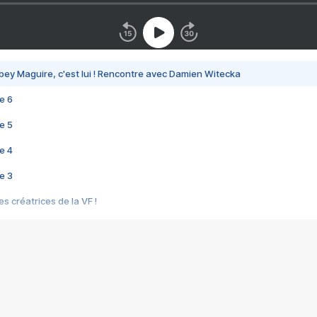
bey Maguire, c'est lui ! Rencontre avec Damien Witecka
e 6
e 5
e 4
e 3
s créatrices de la VF !
e 2
e 1
e Mektoub My Love arrive enfin ! Rencontre avec Shaïn Boumedine et Sal
i : après Toni en famille