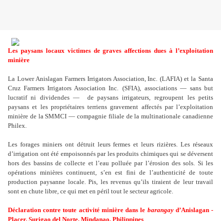
Les paysans locaux victimes de graves affections dues à l’exploitation
minière
La
Lower Anislagan Farmers Irrigators Association, Inc.
(LAFIA) et la
Santa
Cruz Farmers Irrigators Association Inc.
(SFIA),
associations —
sans but
lucratif ni dividendes —
de paysans irrigateurs,
regroupent les petits
paysans et les propriétaires terriens gravement affectés par l’exploitation
minière de la SMMCI — compagnie filiale de la multinationale canadienne
Philex.
Les forages miniers ont détruit leurs fermes et leurs rizières. Les réseaux
d’irrigation ont été empoisonnés par les produits chimiques qui se déversent
hors des bassins de collecte et l’eau polluée par l’érosion des sols. Si les
opérations minières continuent, s’en est fini de l’authenticité de toute
production paysanne locale. Pis, les revenus qu’ils tiraient de leur travail
sont en chute libre, ce qui met en péril tout le secteur agricole.
Déclaration contre toute activité minière dans le
barangay
d’Anislagan -
Placer, Surigao del Norte, Mindanao, Philippines