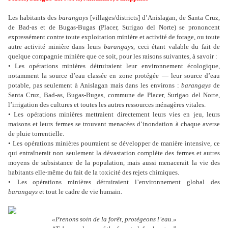
Les habitants des
barangays
[
villages/districts
] d’Anislagan, de Santa Cruz,
de Bad-as et de Bugas-Bugas (Placer, Surigao del Norte) se prononcent
expressément contre toute exploitation minière et activité de forage, ou toute
autre activité minière dans leurs
barangays
, ceci étant valable du fait de
quelque compagnie minière que ce soit, pour les raisons suivantes, à savoir :
• Les opérations minières détruiraient leur environnement écologique,
notamment la source d’eau classée en
zone protégée
— leur source d’eau
potable, pas seulement à Anislagan mais dans les environs :
barangays
de
Santa Cruz, Bad-as, Bugas-Bugas, commune de Placer, Surigao del Norte,
l’irrigation des cultures et toutes les autres ressources ménagères vitales.
• Les opérations minières mettraient directement leurs vies en jeu, leurs
maisons et leurs fermes se trouvant menacées d’inondation à chaque averse
de pluie torrentielle.
• Les opérations minières pourraient se développer de manière intensive, ce
qui entraînerait non seulement la dévastation complète des fermes et autres
moyens de subsistance de la population, mais aussi menacerait la vie des
habitants elle-même du fait de la toxicité des rejets chimiques.
•
Les opérations minières détruiraient l’
environnement
global des
barangays
et tout le cadre de vie humain.
«Prenons soin de la forêt, protégeons l’eau.»