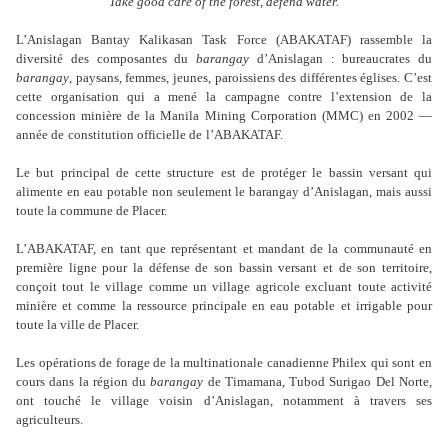
“Take good care of the forest, defend water.”
L’Anislagan Bantay Kalikasan Task Force (ABAKATAF) rassemble la
diversité des composantes du
barangay
d’Anislagan : bureaucrates du
barangay
, paysans, femmes, jeunes, paroissiens des différentes églises. C’est
cette organisation qui a mené la campagne contre l’extension de la
concession minière de la Manila Mining Corporation (MMC) en 2002 —
année de
constitution officielle de
l’ABAKATAF.
Le but principal de cette structure est de protéger le bassin versant qui
alimente en eau potable non seulement le barangay d’Anislagan, mais aussi
toute la commune de Placer.
L’ABAKATAF, en tant que représentant et mandant de la communauté en
première ligne pour la défense de son bassin versant et de son territoire,
conçoit tout le village comme un village agricole excluant toute activité
minière et comme la ressource principale en eau potable et irrigable pour
toute la ville de Placer.
Les opérations de forage de la multinationale canadienne Philex qui sont en
cours dans la région du
barangay
de Timamana, Tubod Surigao Del Norte,
ont touché le village voisin d’Anislagan, notamment à travers ses
agriculteurs.