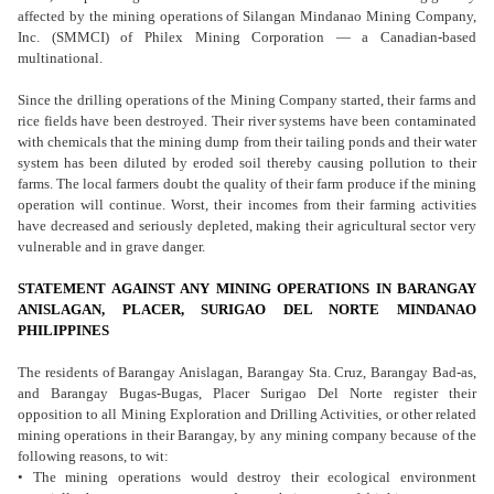
affected by the mining operations of Silangan Mindanao Mining Company,
Inc. (SMMCI) of Philex Mining Corporation — a Canadian-based
multinational.
Since the drilling operations of the Mining Company started, their farms and
rice fields have been destroyed. Their river systems have been contaminated
with chemicals that the mining dump from their tailing ponds and their water
system has been diluted by eroded soil thereby causing pollution to their
farms. The local farmers doubt the quality of their farm produce if the mining
operation will continue. Worst, their incomes from their farming activities
have decreased and seriously depleted, making their agricultural sector very
vulnerable and in grave danger.
STATEMENT AGAINST ANY MINING OPERATIONS IN BARANGAY
ANISLAGAN, PLACER, SURIGAO DEL NORTE MINDANAO
PHILIPPINES
The residents of Barangay Anislagan, Barangay Sta. Cruz, Barangay Bad-as,
and Barangay Bugas-Bugas, Placer Surigao Del Norte register their
opposition to all Mining Exploration and Drilling Activities, or other related
mining operations in their Barangay, by any mining company because of the
following reasons, to wit:
• The mining operations would destroy their ecological environment