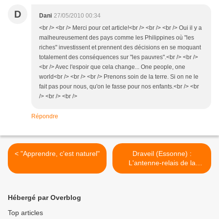
D
Dani
27/05/2010 00:34
<br /> <br /> Merci pour cet article!<br /> <br /> <br /> Oui il y a
malheureusement des pays comme les Philippines où "les
riches" investissent et prennent des décisions en se moquant
totalement des conséquences sur "les pauvres".<br /> <br />
<br /> Avec l'espoir que cela change... One people, one
world<br /> <br /> <br /> Prenons soin de la terre. Si on ne le
fait pas pour nous, qu'on le fasse pour nos enfants.<br /> <br
/> <br /> <br />
Répondre
< "Apprendre, c'est naturel"
Draveil (Essonne) :
L'antenne-relais de la
discorde incendiée >
Hébergé par Overblog
Top articles