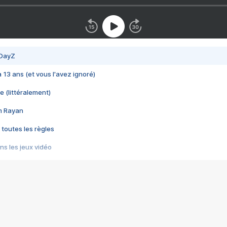
 DayZ
 a 13 ans (et vous l'avez ignoré)
e (littéralement)
im Rayan
 toutes les règles
s les jeux vidéo
us choquant de Rockstar ? - Le scandale BULLY
e plus moche de Steam
du RÊVE tourne au CAUCHEMAR
pendant 8 heures