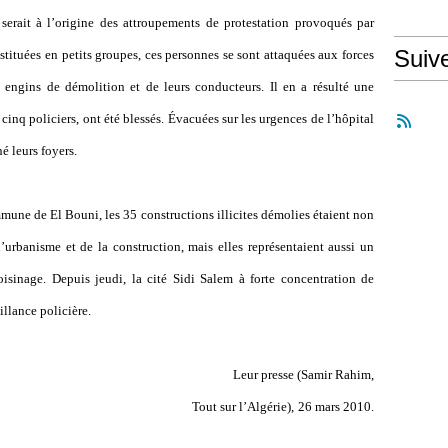
 serait à l’origine des attroupements de protestation provoqués par
Suiv
stituées en petits groupes, ces personnes se sont attaquées aux forces
s engins de démolition et de leurs conducteurs. Il en a résulté une
 cinq policiers, ont été blessés. Évacuées sur les urgences de l’hôpital
é leurs foyers.
mmune de El Bouni, les 35 constructions illicites démolies étaient non
l’urbanisme et de la construction, mais elles représentaient aussi un
isinage. Depuis jeudi, la cité Sidi Salem à forte concentration de
illance policière.
Leur presse (Samir Rahim,
Tout sur l’Algérie),
26 mars 2010
.