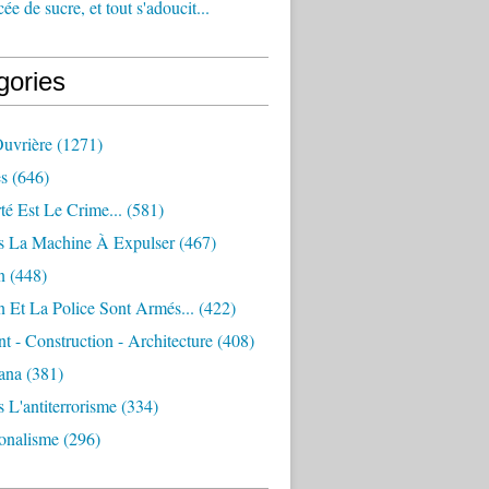
e de sucre, et tout s'adoucit...
gories
Ouvrière
(1271)
s
(646)
té Est Le Crime...
(581)
s La Machine À Expulser
(467)
n
(448)
 Et La Police Sont Armés...
(422)
 - Construction - Architecture
(408)
ana
(381)
 L'antiterrorisme
(334)
ionalisme
(296)