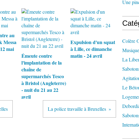
Une pincé
Caté
ntre au
Colère 
ck Messa
Expulsion d'un squat
 12 mai
à Lille, ce dimanche
Musique
Émeute contre
matin - 24 avril
La Liber
l'implantation de la
Saboton
chaîne de
supermarchés Tesco
Agitatio
à Bristol (Angleterre)
Le Béton
- nuit du 21 au 22
avril
Logement
Debordi
lles
La police travaille à Bruxelles
Sabotons
Internat