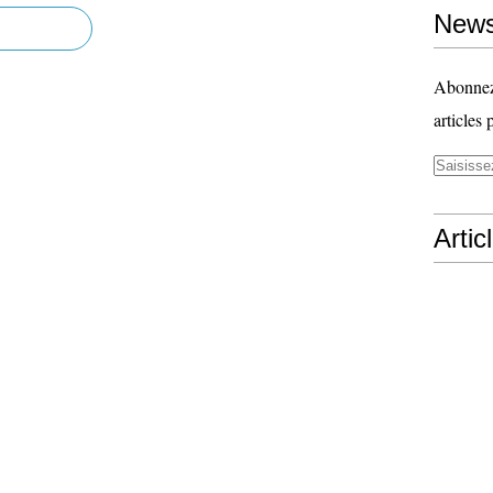
News
Abonnez-
articles 
Artic