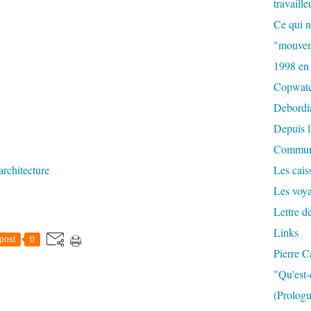
travaille
Ce qui n
"mouvem
1998 en
Copwat
Debordi
Depuis l
Commun
architecture
Les caiss
Les voy
Lettre d
Links
post
0
Pierre C
"Qu'est-
(Prologu