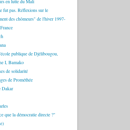
urs en lutte du Mali
e fut pas. Réflexions sur le
ent des chômeurs" de l'hiver 1997-
 France
ch
ana
'école publique de Djélibougou,
e I, Bamako
es de solidarité
ages de Prométhée
e Dakar
arles
ce que la démocratie directe ?"
e)