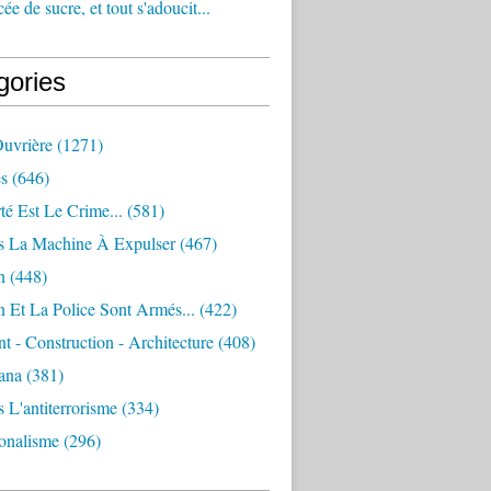
e de sucre, et tout s'adoucit...
gories
Ouvrière
(1271)
s
(646)
té Est Le Crime...
(581)
s La Machine À Expulser
(467)
n
(448)
 Et La Police Sont Armés...
(422)
 - Construction - Architecture
(408)
ana
(381)
 L'antiterrorisme
(334)
ionalisme
(296)