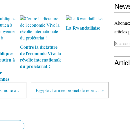
News
Abonnez-
La Rwandaillaise
articles 
Contre la dictature
bliques
de l'économie Vive la
outien à
révolte internationale
Artic
n
du prolétariat !
e
ennes
Contre la répression la solidarité est notre arme : Soutenons Giorgos Mercredi 16 février à Montpellier
Égypte : l'armée promet de réprimer les grèves et l'action syndicale - 13 février