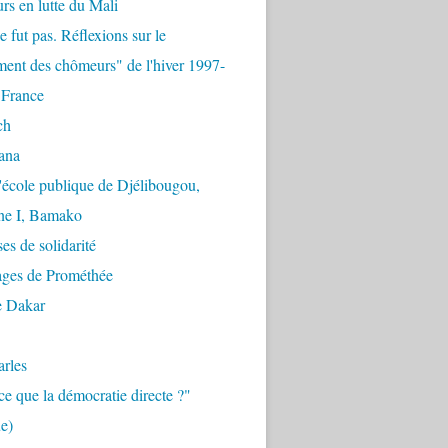
urs en lutte du Mali
e fut pas. Réflexions sur le
ent des chômeurs" de l'hiver 1997-
 France
ch
ana
'école publique de Djélibougou,
e I, Bamako
es de solidarité
ages de Prométhée
e Dakar
arles
ce que la démocratie directe ?"
e)