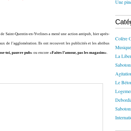
Une pincé
Caté
de Saint-Quentin-en-Yvelines a mené une action antipub, hier après-
Colère 
x de l’agglomération. Ils ont recouvert les publicités et les abribus
Musique
se-toi, pauvre pub»
ou encore
«Faites l’amour, pas les magasins»
.
La Liber
Saboton
Agitatio
Le Béton
Logement
Debordi
Sabotons
Internat