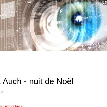
 Auch - nuit de Noël
ion
ées… par les Gaag