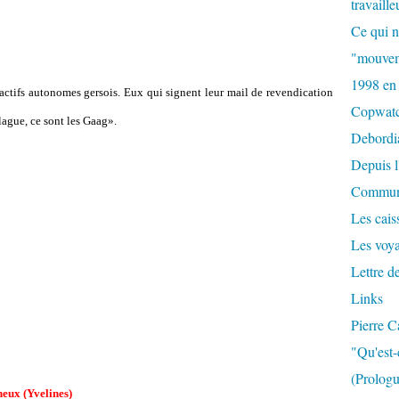
travaille
Ce qui n
"mouvem
1998 en
actifs autonomes gersois. Eux qui signent leur mail de revendication
Copwat
lague, ce sont les Gaag».
Debordi
Depuis l
Commun
Les caiss
Les voy
Lettre d
Links
Pierre C
"Qu'est-
(Prologu
eux (Yvelines)