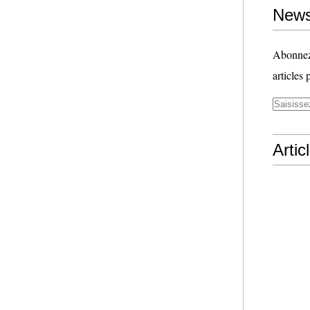
News
Abonnez-
articles 
Artic