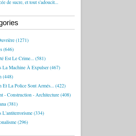
e de sucre, et tout s'adoucit...
gories
Ouvrière
(1271)
s
(646)
té Est Le Crime...
(581)
s La Machine À Expulser
(467)
n
(448)
 Et La Police Sont Armés...
(422)
 - Construction - Architecture
(408)
ana
(381)
 L'antiterrorisme
(334)
ionalisme
(296)