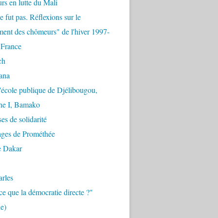
urs en lutte du Mali
e fut pas. Réflexions sur le
ent des chômeurs" de l'hiver 1997-
 France
ch
ana
'école publique de Djélibougou,
e I, Bamako
es de solidarité
ages de Prométhée
e Dakar
arles
ce que la démocratie directe ?"
e)