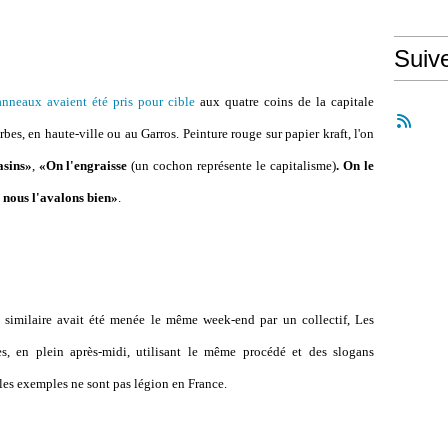
Suiv
anneaux avaient été pris pour cible
aux quatre coins de la capitale
es, en haute-ville ou au Garros. Peinture rouge sur papier kraft, l'on
asins»
,
«On l'engraisse
(un cochon représente le capitalisme)
. On le
 nous l'avalons bien»
.
n similaire avait été menée le même week-end par un collectif, Les
s, en plein après-midi, utilisant le même procédé et des slogans
es exemples ne sont pas légion en France.