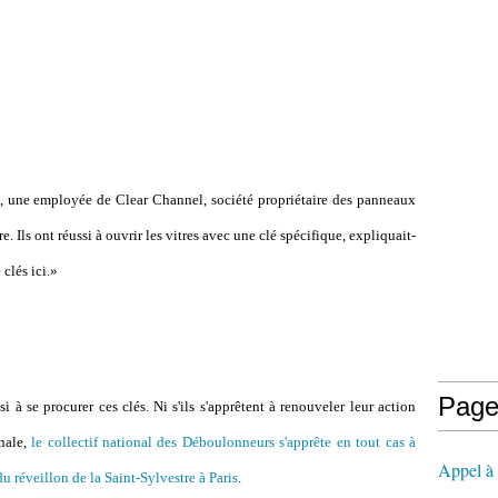
ion, une employée de Clear Channel, société propriétaire des panneaux
. Ils ont réussi à ouvrir les vitres avec une clé spécifique, expliquait-
clés ici.»
Page
à se procurer ces clés. Ni s'ils s'apprêtent à renouveler leur action
onale,
le collectif national des Déboulonneurs s'apprête en tout cas à
Appel à l
u réveillon de la Saint-Sylvestre à Paris
.