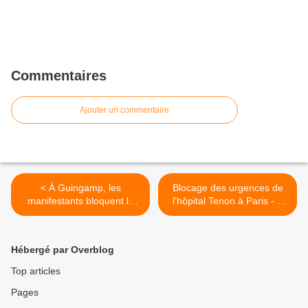
Commentaires
Ajouter un commentaire
< À Guingamp, les
Blocage des urgences de
manifestants bloquent la
l'hôpital Tenon à Paris - 6
circulation des trains - 6
novembre >
novembre
Hébergé par Overblog
Top articles
Pages