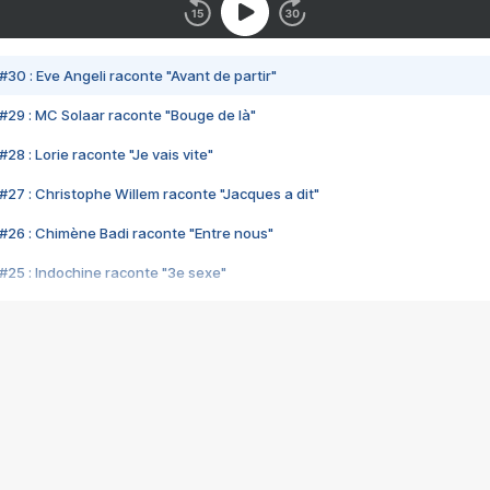
#30 : Eve Angeli raconte "Avant de partir"
#29 : MC Solaar raconte "Bouge de là"
28 : Lorie raconte "Je vais vite"
#27 : Christophe Willem raconte "Jacques a dit"
#26 : Chimène Badi raconte "Entre nous"
#25 : Indochine raconte "3e sexe"
#24 : Zaho raconte "C'est chelou"
#23 : Patrick Bruel raconte "Au café des délices"
#22 : Kyo raconte "Le chemin"
#21 : Nolwenn Leroy raconte "Cassé"
#20 : Patrick Hernandez raconte "Born to be alive"