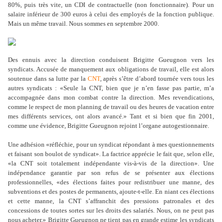
80%, puis très vite, un CDI de contractuelle (non fonctionnaire). Pour un
salaire inférieur de 300 euros à celui des employés de la fonction publique.
Mais un même travail. Nous sommes en septembre 2000.
Des ennuis avec la direction conduisent Brigitte Gueugnon vers les
syndicats. Accusée de manquement aux obligations de travail, elle est alors
soutenue dans sa lutte par la
CNT
, après s’être d’abord tournée vers tous les
autres syndicats : «Seule la CNT, bien que je n’en fasse pas partie, m’a
accompagnée dans mon combat contre la direction. Mes revendications,
comme le respect de mon planning de travail ou des heures de vacation entre
mes différents services, ont alors avancé.» Tant et si bien que fin 2001,
comme une évidence, Brigitte Gueugnon rejoint l’organe autogestionnaire.
Une adhésion «réfléchie, pour un syndicat répondant à mes questionnements
et faisant son boulot de syndicat». La factrice apprécie le fait que, selon elle,
«la CNT soit totalement indépendante vis-à-vis de la direction». Une
indépendance garantie par son refus de se présenter aux élections
professionnelles, «des élections faites pour redistribuer une manne, des
subventions et des postes de permanents, ajoute-t-elle. En niant ces élections
et cette manne, la CNT s’affranchit des pressions patronales et des
concessions de toutes sortes sur les droits des salariés. Nous, on ne peut pas
nous acheter.» Brigitte Gueugnon ne tient pas en grande estime les syndicats