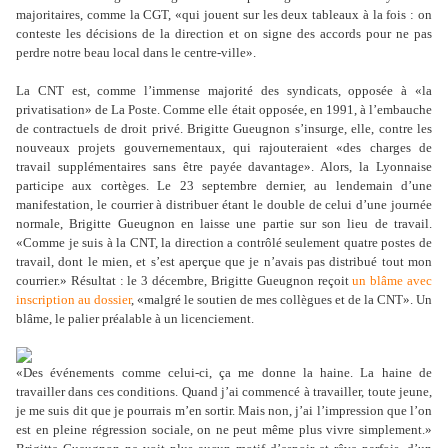
majoritaires, comme la CGT, «qui jouent sur les deux tableaux à la fois : on
conteste les décisions de la direction et on signe des accords pour ne pas
perdre notre beau local dans le centre-ville».
La CNT est, comme l’immense majorité des syndicats, opposée à «la
privatisation» de La Poste. Comme elle était opposée, en 1991, à l’embauche
de contractuels de droit privé. Brigitte Gueugnon s’insurge, elle, contre les
nouveaux projets gouvernementaux, qui rajouteraient «des charges de
travail supplémentaires sans être payée davantage». Alors, la Lyonnaise
participe aux cortèges. Le 23 septembre dernier, au lendemain d’une
manifestation, le courrier à distribuer étant le double de celui d’une journée
normale, Brigitte Gueugnon en laisse une partie sur son lieu de travail.
«Comme je suis à la CNT, la direction a contrôlé seulement quatre postes de
travail, dont le mien, et s’est aperçue que je n’avais pas distribué tout mon
courrier.» Résultat : le 3 décembre, Brigitte Gueugnon reçoit
un blâme avec
inscription au dossier
, «malgré le soutien de mes collègues et de la CNT». Un
blâme, le palier préalable à un licenciement.
«Des événements comme celui-ci, ça me donne la haine. La haine de
travailler dans ces conditions. Quand j’ai commencé à travailler, toute jeune,
je me suis dit que je pourrais m’en sortir. Mais non, j’ai l’impression que l’on
est en pleine régression sociale, on ne peut même plus vivre simplement.»