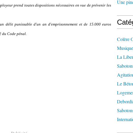
Une pincé
loyeur prend toutes dispositions nécessaires en vue de prévenir les
Caté
un délit punissable d'un an d'emprisonnement et de 15.000 euros
-2 du Code pénal.
Colère 
Musique
La Liber
Saboton
Agitatio
Le Béton
Logement
Debordi
Sabotons
Internat