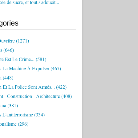
e de sucre, et tout s'adoucit...
gories
Ouvrière
(1271)
s
(646)
té Est Le Crime...
(581)
s La Machine À Expulser
(467)
n
(448)
 Et La Police Sont Armés...
(422)
 - Construction - Architecture
(408)
ana
(381)
 L'antiterrorisme
(334)
ionalisme
(296)