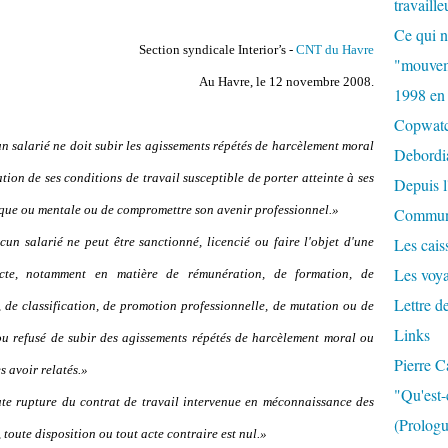
travaille
Ce qui n
Section syndicale Interior’s -
CNT du Havre
"mouvem
Au Havre, le 12 novembre 2008.
1998 en
Copwat
 salarié ne doit subir les agissements répétés de harcèlement moral
Debordi
ion de ses conditions de travail susceptible de porter atteinte à ses
Depuis l
ysique ou mentale ou de compromettre son avenir professionnel.»
Commun
un salarié ne peut être sanctionné, licencié ou faire l'objet d'une
Les caiss
Les voy
recte, notamment en matière de rémunération, de formation, de
Lettre d
n, de classification, de promotion professionnelle, de mutation ou de
Links
ou refusé de subir des agissements répétés de harcèlement moral ou
Pierre C
s avoir relatés.»
"Qu'est-
e rupture du contrat de travail intervenue en méconnaissance des
(Prologu
, toute disposition ou tout acte contraire est nul.»