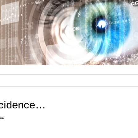
ncidence…
ion