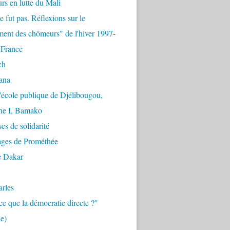
urs en lutte du Mali
e fut pas. Réflexions sur le
ent des chômeurs" de l'hiver 1997-
 France
ch
ana
'école publique de Djélibougou,
e I, Bamako
es de solidarité
ages de Prométhée
e Dakar
arles
ce que la démocratie directe ?"
e)