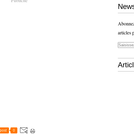
Publicité
News
Abonnez-
articles 
Artic
post
0