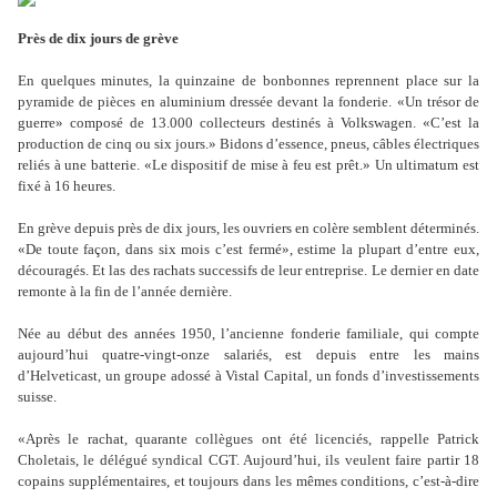
Près de dix jours de grève
En quelques minutes, la quinzaine de bonbonnes reprennent place sur la
pyramide de pièces en aluminium dressée devant la fonderie. «Un trésor de
guerre» composé de 13.000 collecteurs destinés à Volkswagen. «C’est la
production de cinq ou six jours.» Bidons d’essence, pneus, câbles électriques
reliés à une batterie. «Le dispositif de mise à feu est prêt.» Un ultimatum est
fixé à 16 heures.
En grève depuis près de dix jours, les ouvriers en colère semblent déterminés.
«De toute façon, dans six mois c’est fermé», estime la plupart d’entre eux,
découragés. Et las des rachats successifs de leur entreprise. Le dernier en date
remonte à la fin de l’année dernière.
Née au début des années 1950, l’ancienne fonderie familiale, qui compte
aujourd’hui quatre-vingt-onze salariés, est depuis entre les mains
d’Helveticast, un groupe adossé à Vistal Capital, un fonds d’investissements
suisse.
«Après le rachat, quarante collègues ont été licenciés, rappelle Patrick
Choletais, le délégué syndical CGT. Aujourd’hui, ils veulent faire partir 18
copains supplémentaires, et toujours dans les mêmes conditions, c’est-à-dire