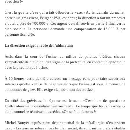
avec rien !»
C’est la goutte d’eau qui a fait déborder le vase. «Au lendemain du rachat,
notre plus gros client, Peugeot PSA, est parti ; la direction a fait un procès et
a obtenu près de 700.000 €. Cet argent devrait servir en partie à financer le
plan social.» Le personnel demande une compensation de 15.000 € par
personne licenciée.
La direction exige la levée de l’ultimatum
Assis dans la cour de l’usine, au milieu de palettes brûlées, chacun
s’impatiente de n’avoir aucun signe de la préfecture, en contact téléphonique
avec la direction de l’usine.
À 15 heures, cette dernière adresse un message écrit pour faire savoir aux
salariées qu’elle «refuse de négocier alors que l’usine est sous la menace de
bonbonnes de gaz». Elle exige «la libération des stocks».
Du côté des grévistes, la réponse est ferme : «C’est hors de question.»
L’ultimatum est momentanément suspendu. Le temps que les représentants
du personnel se réunissent, excédés. «On se fout de nous !»
Michel Bouyer, représentant départemental de la métallurgie, n’en revient
pas : «Les gars ne refusent pas le plan social, ils sont même prêts à étudier