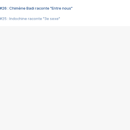
#26 : Chimène Badi raconte "Entre nous"
#25 : Indochine raconte "3e sexe"
#24 : Zaho raconte "C'est chelou"
#23 : Patrick Bruel raconte "Au café des délices"
#22 : Kyo raconte "Le chemin"
#21 : Nolwenn Leroy raconte "Cassé"
#20 : Patrick Hernandez raconte "Born to be alive"
#19 : Lorie raconte "Près de moi"
#18 : Michael Jones raconte "A nos actes manqués" (avec Jean-Jacque
#17 : Khaled raconte "Aïcha"
#16 : Corneille raconte "Parce qu'on vient de loin"
#15 : Indochine raconte "L'aventurier"