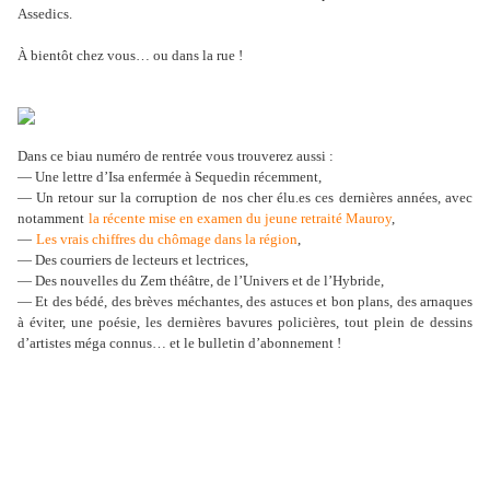
Assedics.
À bientôt chez vous… ou dans la rue !
Dans ce biau numéro de rentrée vous trouverez aussi :
— Une lettre d
’
Isa enfermée à Sequedin récemment,
— Un retour sur la corruption de nos cher élu.es ces dernières années, avec
notamment
la récente mise en examen du jeune retraité Mauroy
,
—
Les vrais chiffres du chômage dans la région
,
— Des courriers de lecteurs et lectrices,
— Des nouvelles du Zem théâtre, de l
’
Univers et de l
’
Hybride,
— Et des bédé, des brèves méchantes, des astuces et bon plans, des arnaques
à éviter, une poésie, les dernières bavures policières, tout plein de dessins
d
’
artistes méga connus… et le bulletin d’abonnement !