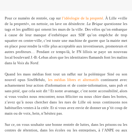
Pour ce numéro de rentrée, cap sur
l’idéologie de la propreté
. À Lille «ville
de la propreté», on nettoie, on lave on désinfecte.
La Brique
questionne les
tags et les graffitti qui ornent les murs de la ville. Des vélos qu
’
on embarque
à cause de leur manque d
’
esthétique aux SDF qu
’
on empêche de trop
squatter en centre-ville, c
’
est toute une machine de guerre que la mairie met
en place pour rendre la ville plus acceptable aux investisseurs, promoteurs et
autres profiteurs… Pendant ce temps-là, le FN lillois se paye un nouveau
local boulevard J.-B.-Lebas alors que les identitaires flamands font les malins
dans
la Voix du Nord
.
Quand les mass médias font tout un raffut sur la polémique Siné ou son
nouvel opus
SinéHebdo
,
les médias libres et alternatifs
continuent avec
acharnement leur action d'information et de contre-information, sans pub et
sans pitié, que cela soit dit ! Et notre avantage, c
’
est notre accessibilité, alors
si vous voulez nous rencontrer, nous féliciter ou nous chier dans les bottes,
z
’
avez qu
’
à nous chercher dans les rues de Lille où nous continuons nos
habituelles ventes à la criée. Et si vous avez envie de donner un p
’
tit coup de
main ou de voix, hein, n
’
hésitez pas.
Sur ce, on vous souhaite une bonne rentrée de luttes, dans les prisons ou les
centres de rétention, dans les écoles ou les entreprises, à l
’
ANPE ou aux