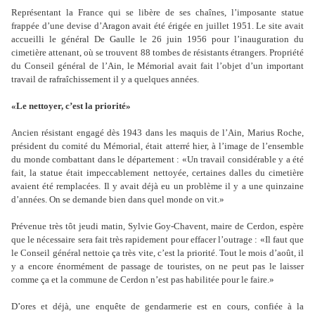
Représentant la France qui se libère de ses chaînes, l
’
imposante statue
frappée d
’
une devise d
’
Aragon avait été érigée en juillet 1951. Le site avait
accueilli le général De Gaulle le 26 juin 1956 pour l
’
inauguration du
cimetière attenant, où se trouvent 88 tombes de résistants étrangers. Propriété
du Conseil général de l
’
Ain, le Mémorial avait fait l
’
objet d
’
un important
travail de rafraîchissement il y a quelques années.
«Le nettoyer, c
’
est la priorité»
Ancien résistant engagé dès 1943 dans les maquis de l
’
Ain, Marius Roche,
président du comité du Mémorial, était atterré hier, à l
’
image de l
’
ensemble
du monde combattant dans le département : «Un travail considérable y a été
fait, la statue était impeccablement nettoyée, certaines dalles du cimetière
avaient été remplacées. Il y avait déjà eu un problème il y a une quinzaine
d
’
années. On se demande bien dans quel monde on vit.»
Prévenue très tôt jeudi matin, Sylvie Goy-Chavent, maire de Cerdon, espère
que le nécessaire sera fait très rapidement pour effacer l
’
outrage : «Il faut que
le Conseil général nettoie ça très vite, c
’
est la priorité. Tout le mois d
’
août, il
y a encore énormément de passage de touristes, on ne peut pas le laisser
comme ça et la commune de Cerdon n
’
est pas habilitée pour le faire.»
D
’
ores et déjà, une enquête de gendarmerie est en cours, confiée à la