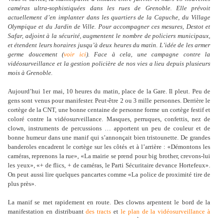
caméras ultra-sophistiquées dans les rues de Grenoble. Elle prévoit
actuellement d’en implanter dans les quartiers de la Capuche, du Village
Olympique et du Jardin de Ville. Pour accompagner ces mesures, Destot et
Safar, adjoint à la sécurité, augmentent le nombre de policiers municipaux,
et étendent leurs horaires jusqu’à deux heures du matin. L’idée de les armer
germe doucement (
voir ici
). Face à cela, une campagne contre la
vidéosurveillance et la gestion policière de nos vies a lieu depuis plusieurs
mois à Grenoble.
Aujourd’hui 1er mai, 10 heures du matin, place de la Gare. Il pleut. Peu de
gens sont venus pour manifester. Peut-être 2 ou 3 mille personnes. Derrière le
cortège de la CNT, une bonne centaine de personne forme un cortège festif et
coloré contre la vidéosurveillance. Masques, perruques, confettis, nez de
clown, instruments de percussions … apportent un peu de couleur et de
bonne humeur dans une manif qui s’annonçait bien tristounette. De grandes
banderoles encadrent le cortège sur les côtés et à l’arrière : «Démontons les
caméras, reprenons la rue», «La mairie se prend pour big brother, crevons-lui
les yeux», «+ de flics, + de caméras, le Parti Sécuritaire devance Hortefeux».
On peut aussi lire quelques pancartes comme «La police de proximité tire de
plus près».
La manif se met rapidement en route. Des clowns arpentent le bord de la
manifestation en distribuant
des tracts
et
le plan de la vidéosurveillance à