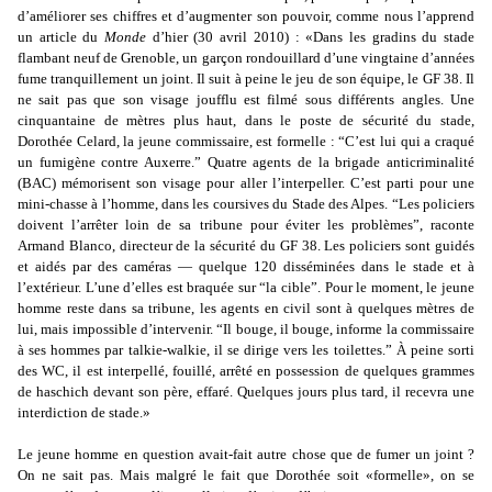
d’améliorer ses chiffres et d’augmenter son pouvoir, comme nous l’apprend
un article du
Monde
d’hier (30 avril 2010) : «Dans les gradins du stade
flambant neuf de Grenoble, un garçon rondouillard d’une vingtaine d’années
fume tranquillement un joint. Il suit à peine le jeu de son équipe, le GF 38. Il
ne sait pas que son visage joufflu est filmé sous différents angles. Une
cinquantaine de mètres plus haut, dans le poste de sécurité du stade,
Dorothée Celard, la jeune commissaire, est formelle : “C’est lui qui a craqué
un fumigène contre Auxerre.” Quatre agents de la brigade anticriminalité
(BAC) mémorisent son visage pour aller l’interpeller. C’est parti pour une
mini-chasse à l’homme, dans les coursives du Stade des Alpes. “Les policiers
doivent l’arrêter loin de sa tribune pour éviter les problèmes”, raconte
Armand Blanco, directeur de la sécurité du GF 38. Les policiers sont guidés
et aidés par des caméras — quelque 120 disséminées dans le stade et à
l’extérieur. L’une d’elles est braquée sur “la cible”. Pour le moment, le jeune
homme reste dans sa tribune, les agents en civil sont à quelques mètres de
lui, mais impossible d’intervenir. “Il bouge, il bouge, informe la commissaire
à ses hommes par talkie-walkie, il se dirige vers les toilettes.” À peine sorti
des WC, il est interpellé, fouillé, arrêté en possession de quelques grammes
de haschich devant son père, effaré. Quelques jours plus tard, il recevra une
interdiction de stade.»
Le jeune homme en question avait-fait autre chose que de fumer un joint ?
On ne sait pas. Mais malgré le fait que Dorothée soit «formelle», on se