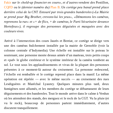
Fakir
sur le «hold-up financier en cours», et d’autres vendent des
Postillon
,
CQFD
ou le (dernier numéro du)
Plan B
. Un cortège peu banal prend place
derrière celui de la CNT. Entouré par trois grandes banderoles («La Mairie
se prend pour Big Brother, crevons-lui les yeux», «Démontons les caméras,
reprenons la rue» et «+ de flics, + de caméras, le Parti Sécuritaire devance
Hortefeux»), il regroupe des personnes déguisées et masquées avec des
couleurs vives.
Arrivé à l’intersection des cours Jaurès et Berriat, ce cortège se dirige vers
une des caméras fraîchement installée par la mairie de Grenoble (voir la
colonne centrale d’Indymedia). Une échelle est installée sur le poteau le
soutenant, une personne monte dessus armée d’un marteau, trois petits coups
et «paf» le globe extérieur et le système intérieur de la caméra tombent au
sol. Le tout sous les applaudissements et vivas de la plupart des personnes
présentes à ce moment-là autour du croisement. La personne redescend,
l’échelle est remballée et le cortège reprend place dans la manif. La même
opération est répétée — avec le même succès — au croisement des rues
Lesdiguères et Maréchal Lyautey. Quelques minutes plus tard, deux
fumigènes sont allumés, et les membres du cortège se débarrassent de leurs
déguisements et des banderoles. Tout le monde arrive dans le calme à Verdun
où les attendent des stands, des merguez et le rock de la CGT. Vu la pluie (et
vu le rock), beaucoup de personnes partent immédiatement, d’autres
discutent tranquillement.