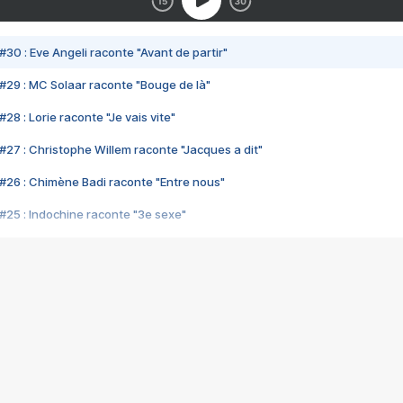
#30 : Eve Angeli raconte "Avant de partir"
#29 : MC Solaar raconte "Bouge de là"
28 : Lorie raconte "Je vais vite"
#27 : Christophe Willem raconte "Jacques a dit"
#26 : Chimène Badi raconte "Entre nous"
#25 : Indochine raconte "3e sexe"
#24 : Zaho raconte "C'est chelou"
#23 : Patrick Bruel raconte "Au café des délices"
#22 : Kyo raconte "Le chemin"
#21 : Nolwenn Leroy raconte "Cassé"
#20 : Patrick Hernandez raconte "Born to be alive"