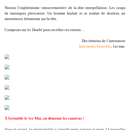
Notons l’euphémisme «mouvementée» de la dite interpellation. Les coups
de matraques pleuvaient. Un homme hurlait et se tordait de douleur, un
monstrueux hématome sur la tête.
Comptons sur
Le Daubé
pour rectifier ces erreurs…
Des témoins de l’arrestation
Indymedia Grenoble
, 1er mai.
À Grenoble le 1er Mai, on démonte les caméras !
Vous le saviez, la municipalité a installé entre janvier et mars 13 nouvelles