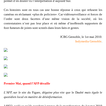
permet d’en douter vu l’interpellation d’aujourd’hui.
Ces histoires sont en tous cas une bonne réponse à ceux qui refusent les
caméras en réclamant «plus de policiers». Car vidéosurveillance et forces de
l’ordre sont deux facettes d’une même vision de la société, où les
contestataires n’ont pas leur place et où même d’inoffensifs supporters de
foot fumeurs de joints sont scrutés dans leurs faits et gestes.
JCBG Grenoble, le 1er mai 2010.
Indymedia Grenoble
.
Premier Mai, quand l’AFP déraille
L’AFP, sur le site du
Figaro
, dégaine plus vite que
le Daubé
mais égale le
quotidien local en matière de désinformation.
14H22, voilà ce qu’ils pondent à propos de la manifestation du 1er mai 2010