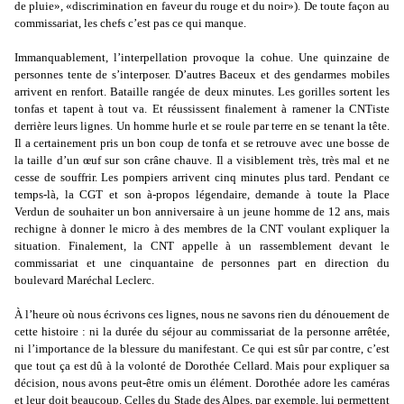
de pluie», «discrimination en faveur du rouge et du noir»). De toute façon au
commissariat, les chefs c’est pas ce qui manque.
Immanquablement, l’interpellation provoque la cohue. Une quinzaine de
personnes tente de s’interposer. D’autres Baceux et des gendarmes mobiles
arrivent en renfort. Bataille rangée de deux minutes. Les gorilles sortent les
tonfas et tapent à tout va. Et réussissent finalement à ramener la CNTiste
derrière leurs lignes. Un homme hurle et se roule par terre en se tenant la tête.
Il a certainement pris un bon coup de tonfa et se retrouve avec une bosse de
la taille d’un œuf sur son crâne chauve. Il a visiblement très, très mal et ne
cesse de souffrir. Les pompiers arrivent cinq minutes plus tard. Pendant ce
temps-là, la CGT et son à-propos légendaire, demande à toute la Place
Verdun de souhaiter un bon anniversaire à un jeune homme de 12 ans, mais
rechigne à donner le micro à des membres de la CNT voulant expliquer la
situation. Finalement, la CNT appelle à un rassemblement devant le
commissariat et une cinquantaine de personnes part en direction du
boulevard Maréchal Leclerc.
À l’heure où nous écrivons ces lignes, nous ne savons rien du dénouement de
cette histoire : ni la durée du séjour au commissariat de la personne arrêtée,
ni l’importance de la blessure du manifestant. Ce qui est sûr par contre, c’est
que tout ça est dû à la volonté de Dorothée Cellard. Mais pour expliquer sa
décision, nous avons peut-être omis un élément. Dorothée adore les caméras
et leur doit beaucoup. Celles du Stade des Alpes, par exemple, lui permettent