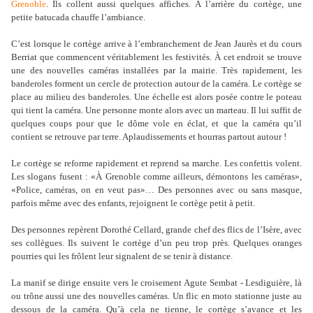
Grenoble
. Ils collent aussi quelques affiches. À l’arrière du cortège, une
petite batucada chauffe l’ambiance.
C’est lorsque le cortège arrive à l’embranchement de Jean Jaurès et du cours
Berriat que commencent véritablement les festivités. À cet endroit se trouve
une des nouvelles caméras installées par la mairie. Très rapidement, les
banderoles forment un cercle de protection autour de la caméra. Le cortège se
place au milieu des banderoles. Une échelle est alors posée contre le poteau
qui tient la caméra. Une personne monte alors avec un marteau. Il lui suffit de
quelques coups pour que le dôme vole en éclat, et que la caméra qu’il
contient se retrouve par terre. Aplaudissements et hourras partout autour !
Le cortège se reforme rapidement et reprend sa marche. Les confettis volent.
Les slogans fusent : «À Grenoble comme ailleurs, démontons les caméras»,
«Police, caméras, on en veut pas»… Des personnes avec ou sans masque,
parfois même avec des enfants, rejoignent le cortège petit à petit.
Des personnes repèrent Dorothé Cellard, grande chef des flics de l’Isère, avec
ses collègues. Ils suivent le cortège d’un peu trop près. Quelques oranges
pourries qui les frôlent leur signalent de se tenir à distance.
La manif se dirige ensuite vers le croisement Agute Sembat - Lesdiguière, là
ou trône aussi une des nouvelles caméras. Un flic en moto stationne juste au
dessous de la caméra. Qu’à cela ne tienne, le cortège s’avance et les