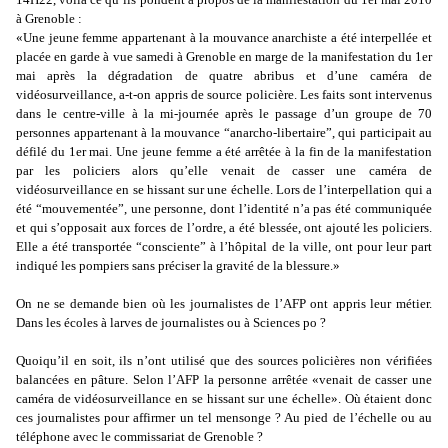
à Grenoble :
«Une jeune femme appartenant à la mouvance anarchiste a été interpellée et
placée en garde à vue samedi à Grenoble en marge de la manifestation du 1er
mai après la dégradation de quatre abribus et d’une caméra de
vidéosurveillance, a-t-on appris de source policière. Les faits sont intervenus
dans le centre-ville à la mi-journée après le passage d’un groupe de 70
personnes appartenant à la mouvance “anarcho-libertaire”, qui participait au
défilé du 1er mai. Une jeune femme a été arrêtée à la fin de la manifestation
par les policiers alors qu’elle venait de casser une caméra de
vidéosurveillance en se hissant sur une échelle. Lors de l’interpellation qui a
été “mouvementée”, une personne, dont l’identité n’a pas été communiquée
et qui s’opposait aux forces de l’ordre, a été blessée, ont ajouté les policiers.
Elle a été transportée “consciente” à l’hôpital de la ville, ont pour leur part
indiqué les pompiers sans préciser la gravité de la blessure.»
On ne se demande bien où les journalistes de l’AFP ont appris leur métier.
Dans les écoles à larves de journalistes ou à Sciences po ?
Quoiqu’il en soit, ils n’ont utilisé que des sources policières non vérifiées
balancées en pâture. Selon l’AFP la personne arrêtée «venait de casser une
caméra de vidéosurveillance en se hissant sur une échelle». Où étaient donc
ces journalistes pour affirmer un tel mensonge ? Au pied de l’échelle ou au
téléphone avec le commissariat de Grenoble ?