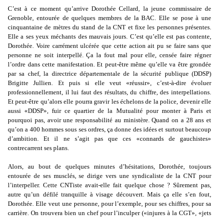
C’est à ce moment qu’arrive Dorothée Cellard, la jeune commissaire de
Grenoble, entourée de quelques membres de la BAC. Elle se pose à une
cinquantaine de mètres du stand de la CNT et fixe les personnes présentes.
Elle a ses yeux méchants des mauvais jours. C’est qu’elle est pas contente,
Dorothée. Voire carrément ulcérée que cette action ait pu se faire sans que
personne ne soit interpellé. Ça la fout mal pour elle, censée faire régner
l’ordre dans cette manifestation. Et peut-être même qu’elle va être grondée
par sa chef, la directrice départementale de la sécurité publique (DDSP)
Brigitte Jullien. Et puis si elle veut «réussir», c’est-à-dire évoluer
professionnellement, il lui faut des résultats, du chiffre, des interpellations.
Et peut-être qu’alors elle pourra gravir les échelons de la police, devenir elle
aussi «DDSP», fuir ce quartier de la Mutualité pour monter à Paris et
pourquoi pas, avoir une responsabilité au ministère. Quand on a 28 ans et
qu’on a 400 hommes sous ses ordres, ça donne des idées et surtout beaucoup
d’ambition. Et il ne s’agit pas que ces «connards de gauchistes»
contrecarrent ses plans.
Alors, au bout de quelques minutes d’hésitations, Dorothée, toujours
entourée de ses musclés, se dirige vers une syndicaliste de la CNT pour
l’interpeller. Cette CNTiste avait-elle fait quelque chose ? Sûrement pas,
autre qu’un défilé tranquille à visage découvert. Mais ça elle s’en fout,
Dorothée. Elle veut une personne, pour l’exemple, pour ses chiffres, pour sa
carrière. On trouvera bien un chef pour l’inculper («injures à la CGT», «jets