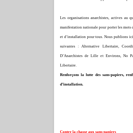
Les organisations anarchistes, actives au q
manifestation nationale pour porter les mots 
et d
’
installation pour tous. Nous publions ici
suivantes : Alternative Libertaire, Coor
D
’
Anarchistes de Lille et Environs, No Pa
Libertaire.
Renforçons la lutte des sans-papiers, renf
d
’
installation.
Contre la chasse aux sans-papiers