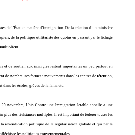
tes de l’État en matière d
’
immigration. De la création d
’
un ministère
piers, de la politique utilitariste des quotas en passant par le fichage
multiplient.
iers et de soutien aux immigrés restent importantes un peu partout en
nent de nombreuses formes : mouvements dans les centres de rétention,
 dans les écoles, grèves de la faim, etc.
du 20 novembre, Unis Contre une Immigration Jetable appelle a une
n plus des résistances multiples, il est important de fédérer toutes les
 la revendication politique de la régularisation globale et qui par là
infléchisse les politiques gouvernementales.