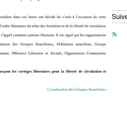
Suiv
uotidien dans ces luttes ont décidé de s
’
unir à l
’
occasion de cette
d
’
ordre libertaires du refus des frontières et de la liberté de circulation
 l
’
appel commun unitaire libertaire. Il est signé par les organisations
dination des Groupes Anarchistes, Fédération anarchiste, Groupe
saran, Offensive Libertaire et Sociale, Organisation Communiste
orçons les cortèges libertaires pour la liberté de circulation et
Coordination des Groupes Anarchistes