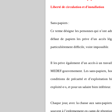
Liberté de circulation et d'installation
Sans-papiers :
Ce terme désigne les personnes qui n
’
ont adm
défaut de papiers les prive d
’
un accès lég
particulièrement difficile, voire impossible.
Il les prive également d
’
un accès à un travail
MEDEF-gouvernement. Les sans-papiers, homm
conditions de précarité et d
’
exploitation bi
exploité-e-s, et pour un salaire bien inférieur.
Chaque jour, avec la chasse aux sans-papiers, 
souvent à l
’
enfermement en camp de rétention