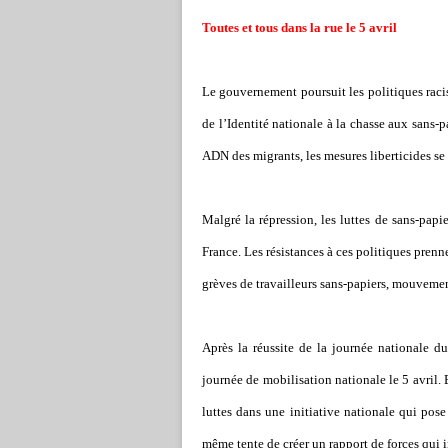
Toutes et tous dans la rue le 5 avril
Le gouvernement poursuit les politiques racis
de l
’I
dentité nationale à la chasse aux sans-pa
ADN des migrants, les mesures liberticides se 
Malgré la répression, les luttes de sans-pap
France. Les résistances à ces politiques pren
grèves de travailleurs sans-papiers, mouvement
Après la réussite de la journée nationale 
journée de mobilisation nationale le 5 avril. E
luttes dans une initiative nationale qui pose
même tente de créer un rapport de forces qui 