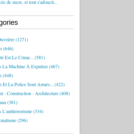
e de sucre, et tout s'adoucit...
gories
Ouvrière
(1271)
s
(646)
té Est Le Crime...
(581)
s La Machine À Expulser
(467)
n
(448)
 Et La Police Sont Armés...
(422)
 - Construction - Architecture
(408)
ana
(381)
 L'antiterrorisme
(334)
ionalisme
(296)