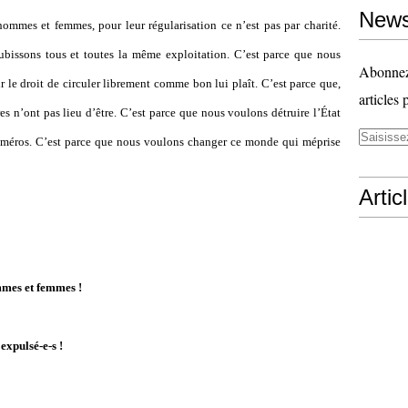
News
 hommes et femmes, pour leur régularisation ce n
’
est pas par charité.
ubissons tous et toutes la même exploitation. C’est parce que nous
Abonnez-
 le droit de circuler librement comme bon lui plaît. C’est parce que,
articles 
s n’ont pas lieu d’être. C’est parce que nous voulons détruire l’État
méros. C’est parce que nous voulons changer ce monde qui méprise
Artic
mmes et femmes !
expulsé-e-s !