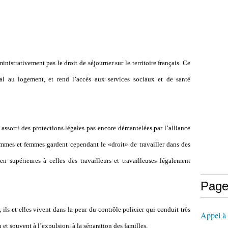
inistrativement pas le droit de séjourner sur le territoire français. Ce
al au logement, et rend l
’
accès aux services sociaux et de santé
 assorti des protections légales pas encore démantelées par l
’
alliance
es et femmes gardent cependant le «droit» de travailler dans des
en supérieures à celles des travailleurs et travailleuses légalement
Page
ils et elles vivent dans la peur du contrôle policier qui conduit très
Appel à l
 et souvent à l
’
expulsion, à la séparation des familles.