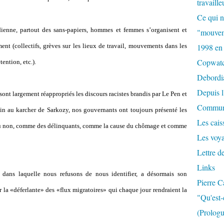
travaille
Ce qui n
idienne, partout des sans-papiers, hommes et femmes s
’
organisent et
"mouvem
ent (collectifs, grèves sur les lieux de travail, mouvements dans les
1998 en
Copwat
tention, etc.).
Debordi
Depuis l
ont largement réappropriés les discours racistes brandis par Le Pen et
Commun
pin au karcher de Sarkozy, nos gouvernants ont toujours présenté les
Les caiss
s ou non, comme des délinquants, comme la cause du chômage et comme
Les voy
Lettre d
Links
ue dans laquelle nous refusons de nous identifier, a désormais son
Pierre C
 la «déferlante» des «flux migratoires» qui chaque jour rendraient la
"Qu'est-
(Prologu