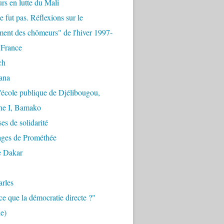
urs en lutte du Mali
e fut pas. Réflexions sur le
ent des chômeurs" de l'hiver 1997-
 France
ch
ana
'école publique de Djélibougou,
e I, Bamako
es de solidarité
ages de Prométhée
e Dakar
arles
ce que la démocratie directe ?"
e)