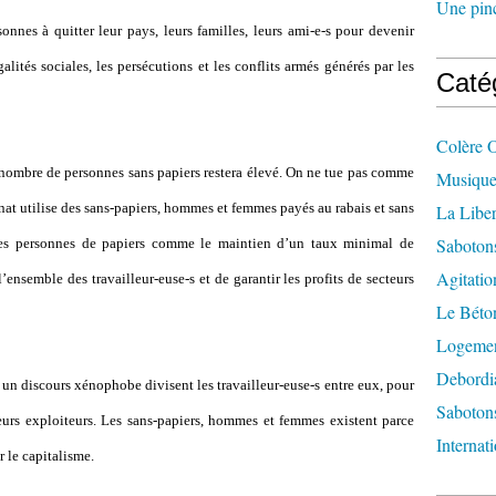
Une pincé
onnes à quitter leur pays, leurs familles, leurs ami-e-s pour devenir
galités sociales, les persécutions et les conflits armés générés par les
Caté
Colère 
 nombre de personnes sans papiers restera élevé. On ne tue pas comme
Musique
ronat utilise des sans-papiers, hommes et femmes payés au rabais et sans
La Liber
Saboton
des personnes de papiers comme le maintien d’un taux minimal de
Agitatio
l
’
ensemble des travailleur-euse-s et de garantir les profits de secteurs
Le Béton
Logement
Debordi
 à un discours xénophobe divisent les travailleur-euse-s entre eux, pour
Sabotons
eurs exploiteurs. Les sans-papiers, hommes et femmes existent parce
Internat
r le capitalisme.