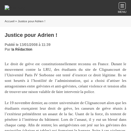
MENU
Accueil
» Justice pour Adrien !
Justice pour Adrien !
Publié le 13/01/2008 à 11:39
Par
la Rédaction
Le droit de grève est constitutionnellement reconnu en France. Durant le
mouvement contre la LRU, des étudiants du site de Clignancourt de
l’Université Paris IV Sorbonne ont tenté d’exercer ce droit légitime. Ils se
sont heurtés à l’hostilité de l’administration, qui a choisi d’attiser les
antagonismes entre grévistes et anti-grévistes, créant violence et tension afin
de trouver une raison valable de faire intervenir la police.
Le 19 novembre dernier, au centre universitaire de Clignancourt alors que les
étudiants exerçaient leur droit de grève, les casseurs de grève réunis à
l’extérieur préméditent un assaut de la fac. Usant de la force, ils tentent de
pénétrer à l’intérieur du bâtiment. Lors de l’assaut, il y eut un blessé dans
chaque camp. Afin de rentrer, les antigrévistes ont jeté sur les grévistes des
projectiles (chaises et tables) qui formaient le barrage. Suite à ces violences,