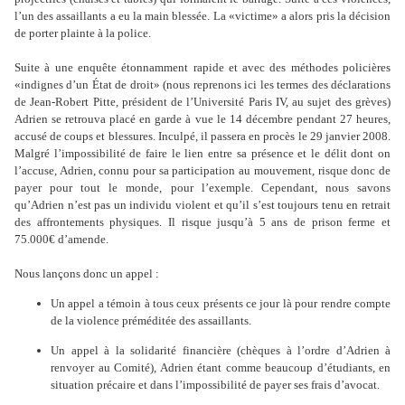
l’un des assaillants a eu la main blessée. La «victime» a alors pris la décision
de porter plainte à la police.
Suite à une enquête étonnamment rapide et avec des méthodes policières
«indignes d’un État de droit» (nous reprenons ici les termes des déclarations
de Jean-Robert Pitte, président de l’Université Paris IV, au sujet des grèves)
Adrien se retrouva placé en garde à vue le 14 décembre pendant 27 heures,
accusé de coups et blessures. Inculpé, il passera en procès le 29 janvier 2008.
Malgré l’impossibilité de faire le lien entre sa présence et le délit dont on
l’accuse, Adrien, connu pour sa participation au mouvement, risque donc de
payer pour tout le monde, pour l’exemple. Cependant, nous savons
qu’Adrien n’est pas un individu violent et qu’il s’est toujours tenu en retrait
des affrontements physiques. Il risque jusqu’à 5 ans de prison ferme et
75.000€ d’amende.
Nous lançons donc un appel :
Un appel a témoin à tous ceux présents ce jour là pour rendre compte
de la violence préméditée des assaillants.
Un appel à la solidarité financière (chèques à l’ordre d’Adrien à
renvoyer au Comité), Adrien étant comme beaucoup d’étudiants, en
situation précaire et dans l’impossibilité de payer ses frais d’avocat.