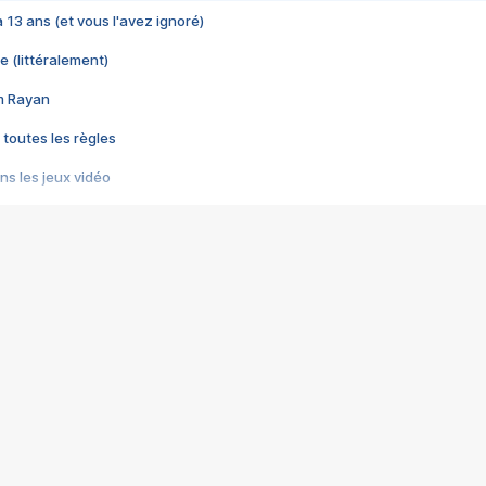
 a 13 ans (et vous l'avez ignoré)
e (littéralement)
im Rayan
 toutes les règles
s les jeux vidéo
us choquant de Rockstar ? - Le scandale BULLY
e plus moche de Steam
du RÊVE tourne au CAUCHEMAR
pendant 8 heures
it… à tort
umiliés par un jeu vidéo
ire - Final Fantasy 8