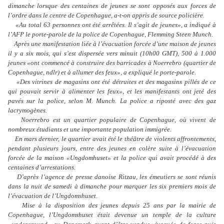
dimanche lorsque des centaines de jeunes se sont opposés aux forces de
l’ordre dans le centre de Copenhague, a-t-on appris de source policière.
«Au total 63 personnes ont été arrêtées. Il s’agit de jeunes», a indiqué à
l’AFP le porte-parole de la police de Copenhague, Flemming Steen Munch.
Après une manifestation liée à l’évacuation forcée d’une maison de jeunes
il y a six mois, qui s’est dispersée vers minuit (10h00 GMT), 500 à 1.000
jeunes «ont commencé à construire des barricades à Noerrebro (quartier de
Copenhague, ndlr) et à allumer des feux», a expliqué le porte-parole.
«Des vitrines de magasins ont été détruites et des magasins pillés de ce
qui pouvait servir à alimenter les feux», et les manifestants ont jeté des
pavés sur la police, selon M. Munch. La police a riposté avec des gaz
lacrymogènes.
Noerrebro est un quartier populaire de Copenhague, où vivent de
nombreux étudiants et une importante population immigrée.
En mars dernier, le quartier avait été le théâtre de violents affrontements,
pendant plusieurs jours, entre des jeunes en colère suite à l’évacuation
forcée de la maison «Ungdomhuset» et la police qui avait procédé à des
centaines d’arrestations.
D’après l’agence de presse danoise Ritzau, les émeutiers se sont réunis
dans la nuit de samedi à dimanche pour marquer les six premiers mois de
l’évacuation de l’Ungdomshuset.
Mise à la disposition des jeunes depuis 25 ans par la mairie de
Copenhague, l’Ungdomshuset était devenue un temple de la culture