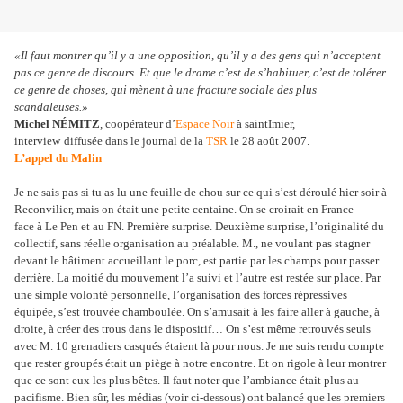
«Il faut montrer qu’il y a une opposition, qu’il y a des gens qui n’acceptent
pas ce genre de discours. Et que le drame c’est de s’habituer, c’est de tolérer
ce genre de choses, qui mènent à une fracture sociale des plus
scandaleuses.»
Michel NÉMITZ
, coopérateur d’
Espace Noir
à saintImier,
interview
diffusée dans le journal de la
TSR
le 28 août 2007.
L’appel du Malin
Je ne sais pas si tu as lu une feuille de chou sur ce qui s’est déroulé hier soir à
Reconvilier, mais on était une petite centaine. On se croirait en France —
face à Le Pen et au FN. Première surprise. Deuxième surprise, l’originalité du
collectif, sans réelle organisation au préalable. M., ne voulant pas stagner
devant le bâtiment accueillant le porc, est partie par les champs pour passer
derrière. La moitié du mouvement l’a suivi et l’autre est restée sur place. Par
une simple volonté personnelle, l’organisation des forces répressives
équipée, s’est trouvée chamboulée. On s’amusait à les faire aller à gauche, à
droite, à créer des trous dans le dispositif… On s’est même retrouvés seuls
avec M. 10 grenadiers casqués étaient là pour nous. Je me suis rendu compte
que rester groupés était un piège à notre encontre. Et on rigole à leur montrer
que ce sont eux les plus bêtes. Il faut noter que l’ambiance était plus au
pacifisme. Bien sûr, les médias (voir ci-dessous) ont balancé que les premiers