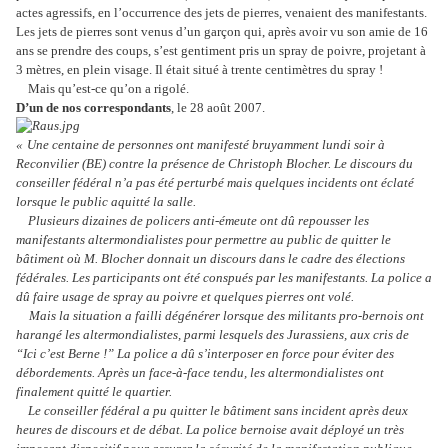
actes agressifs, en l’occurrence des jets de pierres, venaient des manifestants.
Les jets de pierres sont venus d’un garçon qui, après avoir vu son amie de 16
ans se prendre des coups, s’est gentiment pris un spray de poivre, projetant à
3 mètres, en plein visage. Il était situé à trente centimètres du spray !
Mais qu’est-ce qu’on a rigolé.
D’un de nos correspondants
, le 28 août 2007.
«
Une centaine de personnes ont manifesté bruyamment lundi soir à
Reconvilier (BE) contre la présence de Christoph Blocher. Le discours du
conseiller fédéral n’a pas été perturbé mais quelques incidents ont éclaté
lorsque le public aquitté la salle.
Plusieurs dizaines de policers anti-émeute ont dû repousser les
manifestants altermondialistes pour permettre au public de quitter le
bâtiment où M. Blocher donnait un discours dans le cadre des élections
fédérales. Les participants ont été conspués par les manifestants. La police a
dû faire usage de spray au poivre et quelques pierres ont volé.
Mais la situation a failli dégénérer lo
rsque des militants pro-bernois ont
harangé les altermondialistes, parmi lesquels des Jurassiens, aux cris de
“Ici c’est Berne !” La police a dû s’interposer en force pour éviter des
débordements. Après un face-à-face tendu, les altermondialistes ont
finalement quitté le quartier.
Le conseiller fédéral a pu quitter le bâtiment sans incident après deux
heures de discours et de débat. La police bernoise avait déployé un très