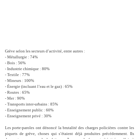
Grève selon les secteurs d’activité, e
ntre autres :
- Métallurgie : 74%
- Bois : 56%
- Industrie chimique : 80%
- Textile : 77%
- Mineurs : 100%
- Énergie (incluant l’eau et le gaz) : 65%
- Routes : 65%
- Mer : 90%
- Transports inter-urbains : 85%
- Enseignement public : 60%
- Enseignement privé : 30%
Les porte-paroles ont dénoncé la brutalité des charges policières
contre les
piquets de grève, choses qui s’étaient déjà produites
précédemment. Ils