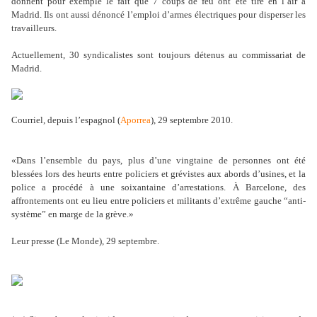
donnent pour exemple le fait que 7 coups de feu ont
été tiré en l’air à
Madrid. Ils ont aussi dénoncé l’emploi d’armes
électriques pour disperser les
travailleurs.
Actuellement, 30 syndicalistes sont toujours détenus au commissariat de
Madrid.
Courriel, depuis l’espagnol (
Aporrea
), 29 septembre 2010.
«Dans l’ensemble du pays, plus d’une vingtaine de personnes ont été
blessées lors des heurts entre policiers et grévistes aux abords d’usines, et la
police a procédé à une soixantaine d’arrestations. À Barcelone, des
affrontements ont eu lieu entre policiers et militants d’extrême gauche “anti-
système” en marge de la grève.»
Leur presse (Le Monde), 29 septembre.