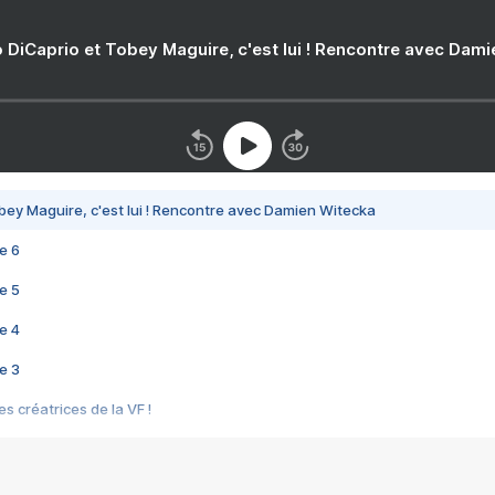
 DiCaprio et Tobey Maguire, c'est lui ! Rencontre avec Dam
bey Maguire, c'est lui ! Rencontre avec Damien Witecka
e 6
e 5
e 4
e 3
s créatrices de la VF !
e 2
e 1