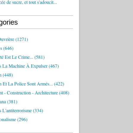
e de sucre, et tout s'adoucit...
gories
Ouvrière
(1271)
s
(646)
té Est Le Crime...
(581)
s La Machine À Expulser
(467)
n
(448)
 Et La Police Sont Armés...
(422)
 - Construction - Architecture
(408)
ana
(381)
 L'antiterrorisme
(334)
ionalisme
(296)