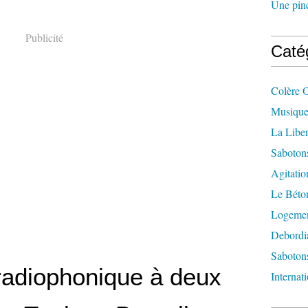
Une pincé
Publicité
Caté
Colère 
Musique
La Liber
Saboton
Agitatio
Le Béton
Logement
Debordi
Sabotons
radiophonique à deux
Internat