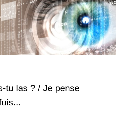
s-tu las ? / Je pense
uis...
1