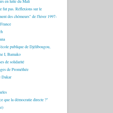
urs en lutte du Mali
e fut pas. Réflexions sur le
ent des chômeurs" de l'hiver 1997-
 France
ch
ana
'école publique de Djélibougou,
e I, Bamako
es de solidarité
ages de Prométhée
e Dakar
arles
ce que la démocratie directe ?"
e)