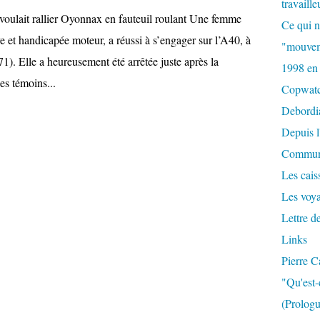
travaille
voulait rallier Oyonnax en fauteuil roulant Une femme
Ce qui n
e et handicapée moteur, a réussi à s’engager sur l’A40, à
"mouvem
). Elle a heureusement été arrêtée juste après la
1998 en
es témoins...
Copwat
Debordi
Depuis l
Commun
Les caiss
Les voy
Lettre d
Links
Pierre C
"Qu'est-
(Prologu