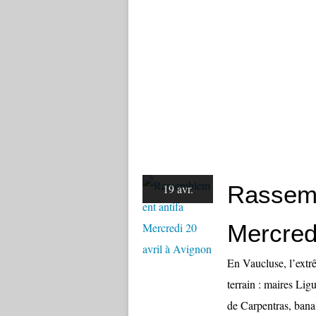
Rassemb
19 avr.
Mercredi
En Vaucluse, l’extrê
terrain : maires Li
de Carpentras, banal