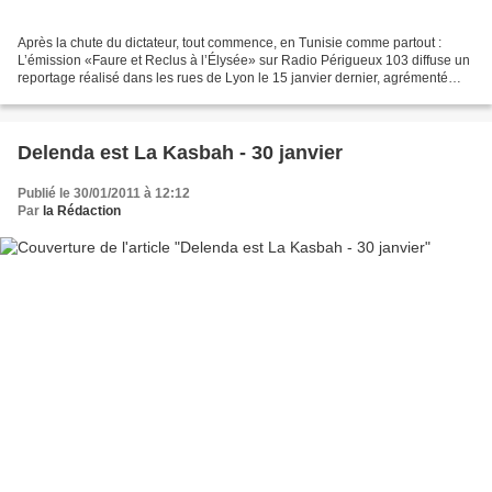
Après la chute du dictateur, tout commence, en Tunisie comme partout :
L’émission «Faure et Reclus à l’Élysée» sur Radio Périgueux 103 diffuse un
reportage réalisé dans les rues de Lyon le 15 janvier dernier, agrémenté
d’extraits de tracts qui analysent...
Delenda est La Kasbah - 30 janvier
Publié le 30/01/2011 à 12:12
Par
la Rédaction