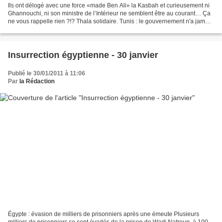
Ils ont délogé avec une force «made Ben Ali» la Kasbah et curieusement ni
Ghannouchi, ni son ministre de l’Intérieur ne semblent être au courant… Ça
ne vous rappelle rien ?!? Thala solidaire. Tunis : le gouvernement n'a jamais
ordonné l'évacuation de...
Insurrection égyptienne - 30 janvier
Publié le 30/01/2011 à 11:06
Par
la Rédaction
Égypte : évasion de milliers de prisonniers après une émeute Plusieurs
milliers de prisonniers se sont évadés de la prison de Wadi Natroun, à 100