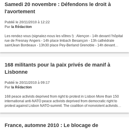
Samedi 20 novembre : Défendons le droit à
l'avortement
Publié le 20/11/2010 à 12:22
Par
la Rédaction
Les rendez-vous (signalez-nous les vôtres !) : Alençon - 14h devant l’hôpital
rue de Fresnay Angers - 14h place Imbach Besançon - 13h cathédrale
saintJean Bordeaux - 13h30 place Pey-Berland Grenoble - 14h devant
l’hôpital de la Tronche Lille - 13h30 parvis...
168 militants pour la paix privés de manif à
Lisbonne
Publié le 20/11/2010 à 09:17
Par
la Rédaction
168 peace activists deprived from right to protest in Lisbon More than 150
international anti-NATO peace activists deprived from democratic right to
protest against Lisbon NATO-summit. The coalition of nonviolent activists
based in Lisbon denounce the...
France, automne 2010 : Le blocage de