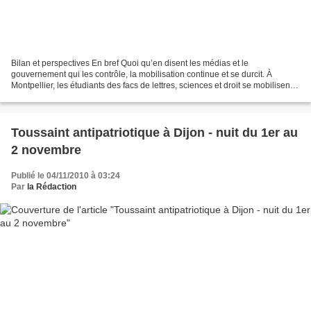
Bilan et perspectives En bref Quoi qu’en disent les médias et le
gouvernement qui les contrôle, la mobilisation continue et se durcit. À
Montpellier, les étudiants des facs de lettres, sciences et droit se mobilisent
et multiplient les AG. Suite à celle...
Toussaint antipatriotique à Dijon - nuit du 1er au
2 novembre
Publié le 04/11/2010 à 03:24
Par
la Rédaction