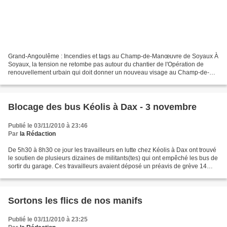
Grand-Angoulême : Incendies et tags au Champ-de-Manœuvre de Soyaux À
Soyaux, la tension ne retombe pas autour du chantier de l'Opération de
renouvellement urbain qui doit donner un nouveau visage au Champ-de-
Manœuvre. Hier soir, la pelleteuse qui, depuis...
Blocage des bus Kéolis à Dax - 3 novembre
Publié le 03/11/2010 à 23:46
Par
la Rédaction
De 5h30 à 8h30 ce jour les travailleurs en lutte chez Kéolis à Dax ont trouvé
le soutien de plusieurs dizaines de militants(tes) qui ont empêché les bus de
sortir du garage. Ces travailleurs avaient déposé un préavis de grève 14
jours auparavant, s’étaient...
Sortons les flics de nos manifs
Publié le 03/11/2010 à 23:25