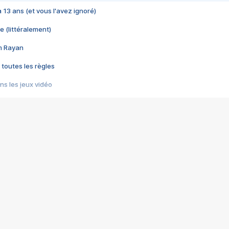
 a 13 ans (et vous l'avez ignoré)
e (littéralement)
im Rayan
 toutes les règles
s les jeux vidéo
us choquant de Rockstar ? - Le scandale BULLY
e plus moche de Steam
du RÊVE tourne au CAUCHEMAR
pendant 8 heures
it… à tort
umiliés par un jeu vidéo
ire - Final Fantasy 8