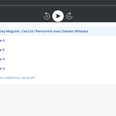
bey Maguire, c'est lui ! Rencontre avec Damien Witecka
e 6
e 5
e 4
e 3
s créatrices de la VF !
e 2
e 1
e Mektoub My Love arrive enfin ! Rencontre avec Shaïn Boumedine et Sal
i : après Toni en famille