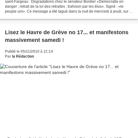
saint-Fargeau : Dégradations chez le sénateur Bordier «Démocratie en
danger ; retrait de la loi des retraites ; trahison par les élus». Signé : «le
peuple uni». Ce message a été tagué dans la nuit de mercredi à jeudi, sur la
façade du domicile du sénateur...
Lisez le Havre de Grève no 17... et manifestons
massivement samedi !
Publié le 05/11/2010 à 11:14
Par
la Rédaction