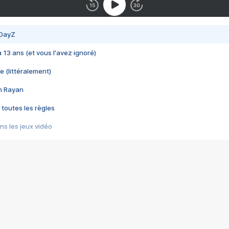
 DayZ
 a 13 ans (et vous l'avez ignoré)
e (littéralement)
im Rayan
 toutes les règles
s les jeux vidéo
us choquant de Rockstar ? - Le scandale BULLY
e plus moche de Steam
du RÊVE tourne au CAUCHEMAR
pendant 8 heures
it… à tort