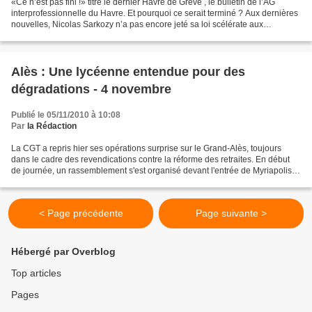
«Ce n’est pas fini !» titre le dernier Havre de Grève , le bulletin de l’AG
interprofessionnelle du Havre. Et pourquoi ce serait terminé ? Aux dernières
nouvelles, Nicolas Sarkozy n’a pas encore jeté sa loi scélérate aux
ordures… L’intersyndicale nationale...
Alès : Une lycéenne entendue pour des
dégradations - 4 novembre
Publié le 05/11/2010 à 10:08
Par
la Rédaction
La CGT a repris hier ses opérations surprise sur le Grand-Alès, toujours
dans le cadre des revendications contre la réforme des retraites. En début
de journée, un rassemblement s'est organisé devant l'entrée de Myriapolis
(lire ci-contre), avant, en fin...
< Page précédente
Page suivante >
Hébergé par Overblog
Top articles
Pages