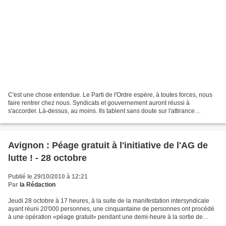
C'est une chose entendue. Le Parti de l'Ordre espère, à toutes forces, nous
faire rentrer chez nous. Syndicats et gouvernement auront réussi à
s'accorder. Là-dessus, au moins. Ils tablent sans doute sur l'attirance
malheureuse qu'aurait pour nous l'insidieux...
Avignon : Péage gratuit à l'initiative de l'AG de
lutte ! - 28 octobre
Publié le 29/10/2010 à 12:21
Par
la Rédaction
Jeudi 28 octobre à 17 heures, à la suite de la manifestation intersyndicale
ayant réuni 20'000 personnes, une cinquantaine de personnes ont procédé
à une opération «péage gratuit» pendant une demi-heure à la sortie de
l’autoroute Avignon-Nord. Tout s’est...