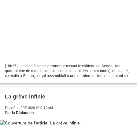
[18h36] Les manifestants prennent d'assaut le château de Sedan Une
quarantaine de manifestants (essentiellement des communaux), ont mené,
ce matin à Sedan, ce qui ressemblait à une dernière action, en montant sur
les remparts du château fort pour y installer...
La grève infinie
Publié le 29/10/2010 à 12:44
Par
la Rédaction