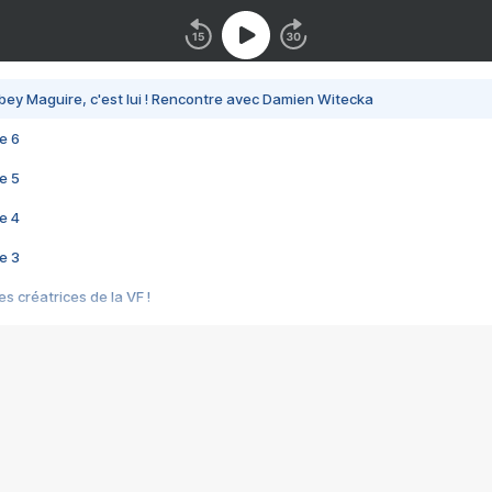
bey Maguire, c'est lui ! Rencontre avec Damien Witecka
e 6
e 5
e 4
e 3
s créatrices de la VF !
e 2
e 1
e Mektoub My Love arrive enfin ! Rencontre avec Shaïn Boumedine et Sal
i : après Toni en famille