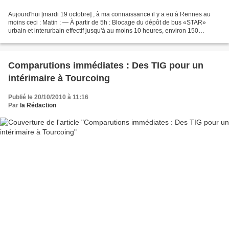
Aujourd'hui [mardi 19 octobre] , à ma connaissance il y a eu à Rennes au
moins ceci : Matin : — À partir de 5h : Blocage du dépôt de bus «STAR»
urbain et interurbain effectif jusqu'à au moins 10 heures, environ 150
personnes (étudiants, chômeurs, précaires,...
Comparutions immédiates : Des TIG pour un
intérimaire à Tourcoing
Publié le 20/10/2010 à 11:16
Par
la Rédaction