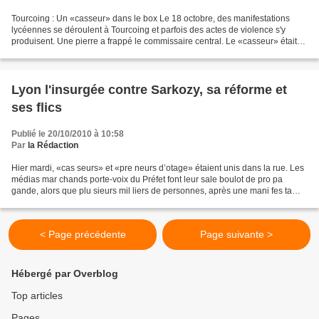
Tourcoing : Un «casseur» dans le box Le 18 octobre, des manifestations
lycéennes se déroulent à Tourcoing et parfois des actes de violence s'y
produisent. Une pierre a frappé le commissaire central. Le «casseur» était
jugé hier soir. Évidemment, de nombreux...
Lyon l'insurgée contre Sarkozy, sa réforme et
ses flics
Publié le 20/10/2010 à 10:58
Par
la Rédaction
Hier mardi, «cas seurs» et «pre neurs d’otage» étaient unis dans la rue. Les
médias mar chands porte-voix du Préfet font leur sale boulot de pro pa
gande, alors que plu sieurs mil liers de personnes, après une mani fes ta
tion record, ont résisté à la...
< Page précédente
Page suivante >
Hébergé par Overblog
Top articles
Pages