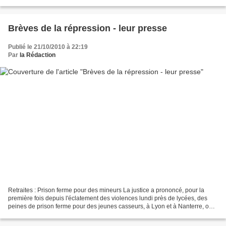
divergent) personnes au poste...
Brèves de la répression - leur presse
Publié le 21/10/2010 à 22:19
Par
la Rédaction
Retraites : Prison ferme pour des mineurs La justice a prononcé, pour la
première fois depuis l'éclatement des violences lundi près de lycées, des
peines de prison ferme pour des jeunes casseurs, à Lyon et à Nanterre, où
un mineur a été placé en détention...