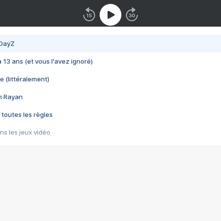
 DayZ
 a 13 ans (et vous l'avez ignoré)
e (littéralement)
im Rayan
 toutes les règles
s les jeux vidéo
us choquant de Rockstar ? - Le scandale BULLY
e plus moche de Steam
du RÊVE tourne au CAUCHEMAR
pendant 8 heures