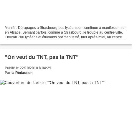
Manifs : Dérapages à Strasbourg Les lycéens ont continué à manifester hier
en Alsace. Semant parfois, comme à Strasbourg, le trouble au centre-ville.
Environ 700 lycéens et étudiants ont manifesté, hier après-midi, au centre de
Strasbourg. Entre 14h et...
"On veut du TNT, pas la TNT"
Publié le 22/10/2010 à 04:25
Par
la Rédaction